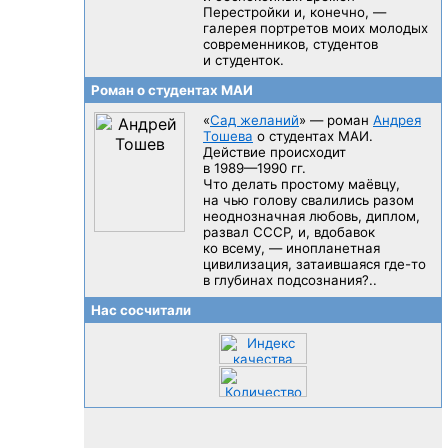
Перестройки и, конечно, —
галерея портретов моих молодых
современников, студентов
и студенток.
Роман о студентах МАИ
«
Сад желаний
» — роман
Андрея
Тошева
о студентах МАИ.
Действие происходит
в 1989—1990 гг.
Что делать простому маёвцу,
на чью голову свалились разом
неоднозначная любовь, диплом,
развал CCCP, и, вдобавок
ко всему, — инопланетная
цивилизация, затаившаяся
где-то
в глубинах подсознания?..
Нас сосчитали