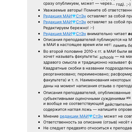
сразу опубликуем, может — через…
год). ;-)
Уважаемые авторы! Помните об ответственн
Редакция
МАИ
♥
СтЭн
оставляет за собой пр
Редакция
МАИ
♥
СтЭн
оставляет за собой пр
Редактируем бережно! :-)
Редакция
МАИ
♥
СтЭн
внимательно читает
в
Описания преподавателей публикуются на
М
в МАИ в настоящее время или нет:
память б
Во второй половине
2010-х гг.
в МАИ были в
хочет называть факультеты:
— на ман
schools
здравого смысла и традиционно называет 
Квадратные скобки в названии подразделени
реорганизовано; переименовано; расформир
факультета) и т. п. Наименования некоторы
даны на момент написания отзыва о препод
Описания преподавателей, опубликованные
их 
субъективными оценочными суждениями
и вообще не соответствующей
действительно
содержится наглая ложь — напишите опрове
Мнение
редакции
МАИ
♥
СтЭн
может не совп
Ответственность
за описание
(отзыв) несёт 
Не следует
предвзято относиться
к преподав