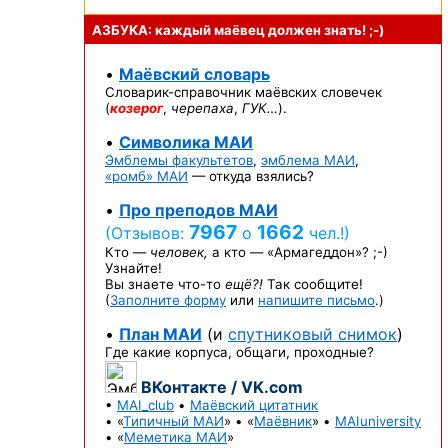
АЗБУКА: каждый маёвец должен
знать! ;-)
•
Маёвский словарь
Словарик-справочник
маёвских словечек
(
козерог
,
черепаха
,
ГУК…
).
•
Символика МАИ
Эмблемы факультетов
,
эмблема МАИ
,
«ромб» МАИ
— откуда взялись?
•
Про преподов МАИ
7967
1662
(Отзывов:
о
чел.!)
Кто —
человек,
а кто —
«Армагеддон»? ;-)
Узнайте!
Вы знаете
что-то
ещё?!
Так сообщите!
(
Заполните форму
или
напишите письмо
.)
•
План МАИ
(и
спутниковый снимок
)
Где какие корпуса, общаги, проходные?
ВКонтакте / VK.com
•
MAI_club
•
Маёвский цитатник
• «
Типичный МАИ
» • «
Маёвник
» •
MAIuniversity
• «
Меметика МАИ
»