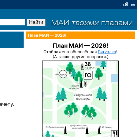
План МАИ — 2026!
План МАИ — 2026!
Отображена обновлённая
Ритуалка
!
(А также другие поправки.)
ачету.