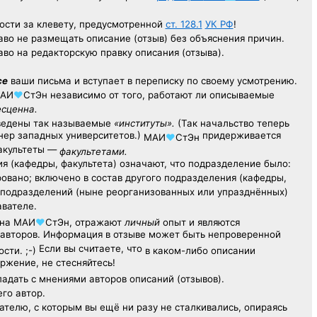
ости за клевету, предусмотренной
ст. 128.1
УК РФ
!
аво не размещать описание (отзыв) без объяснения причин.
аво на редакторскую правку описания (отзыва).
се
ваши письма и вступает в переписку по своему усмотрению.
АИ
♥
СтЭн
независимо от того, работают ли описываемые
есценна.
ведены так называемые
«институты».
(Так начальство теперь
ер западных университетов.)
придерживается
МАИ
♥
СтЭн
факультеты —
факультетами.
я (кафедры, факультета) означают, что подразделение было:
овано; включено в состав другого подразделения (кафедры,
х подразделений (ныне реорганизованных или упразднённых)
авателе.
на
МАИ
♥
СтЭн
, отражают
личный
опыт
и являются
авторов. Информация в отзыве может быть непроверенной
Если вы считаете, что
сти. ;-)
в каком-либо описании
ржение, не стесняйтесь!
адать с мнениями авторов описаний (отзывов).
его автор.
ателю,
с которым
вы ещё
ни разу
не сталкивались,
опираясь