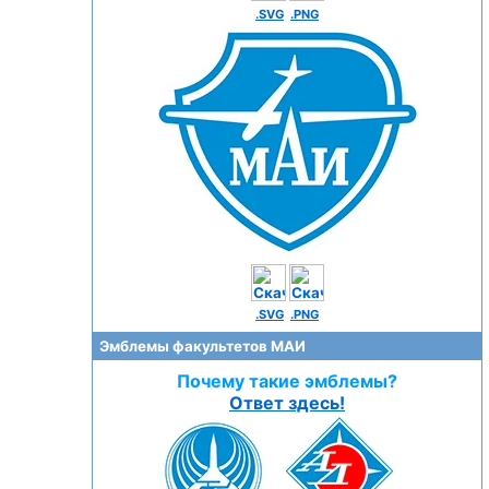
.SVG
.PNG
.SVG
.PNG
Эмблемы факультетов МАИ
Почему такие эмблемы?
Ответ здесь!