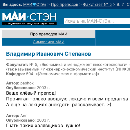
Вы здесь:
МАИ
♥
СтЭн
>
Про преподов
>
Факультет № 5
>
В. И. 
Про преподов МАИ
Символика МАИ
Владимир Иванович Степанов
Факультет:
№ 5, «Экономика и менеджмент высокотехнологичн
{так называемый «Инженерно-экономический институт (ИНЖ
Кафедра:
504, «
[Экономическая информатика]
»
Автор:
pashok
Опубликовано:
2003 г.
Ваще клёвый препод!
Прочитал только вводную лекцию и всем продал за 3
А еще на лекциях анекдоты
рассказывает. :-)
Автор:
Ann
Опубликовано:
2003 г.
Гнать таких халявщиков нужно!