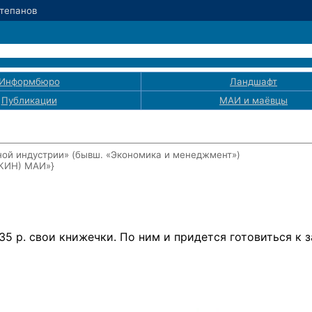
Степанов
Информбюро
Ландшафт
Публикации
МАИ
и маёвцы
ой индустрии» (бывш. «Экономика и менеджмент»)
ЭКИН) МАИ»}
5 р. свои книжечки. По ним и придется готовиться к з