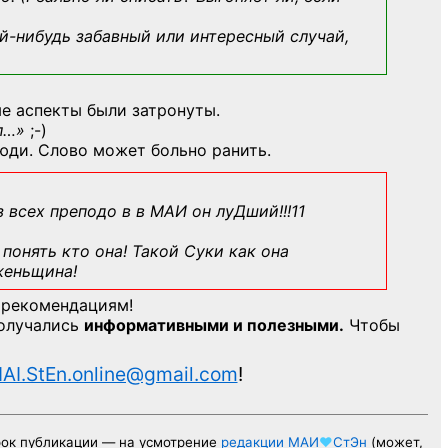
й-нибудь
забавный или интересный случай,
е аспекты были затронуты.
л…»
;-)
юди. Слово может больно ранить.
з всех преподо в в МАИ он луДший!!!11
понять кто она! Такой Суки как она
женьщина!
 рекомендациям!
получались
информативными и полезными.
Чтобы
AI.StEn.online@gmail.com
!
рок публикации — на усмотрение
редакции
МАИ
♥
СтЭн
(может,