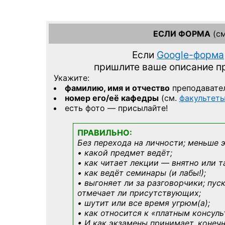
ЕСЛИ ФОРМА
(см
Если
Google-форма
пришлите ваше описание 
Укажите:
фамилию, имя и отчество
преподавате
номер его/её кафедры
(см.
факультет
есть фото — присылайте!
ПРАВИЛЬНО:
Без перехода на личности; меньше 
• какой предмет ведёт;
• как читает лекции — внятно или т
• как ведёт семинары (и лабы!);
• выгоняет ли за разговорчики; пус
отмечает ли присутствующих;
• шутит или все время угрюм(а);
• как относится к «платным консул
• И как экзамены принимает, конечн