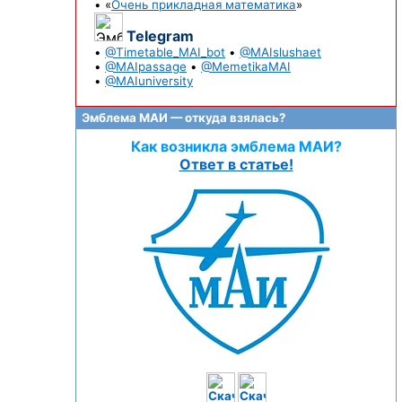
• «
Очень прикладная математика
»
Telegram
•
@Timetable_MAI_bot
•
@MAIslushaet
•
@MAIpassage
•
@MemetikaMAI
•
@MAIuniversity
Эмблема МАИ — откуда взялась?
Как возникла эмблема МАИ?
Ответ в статье!