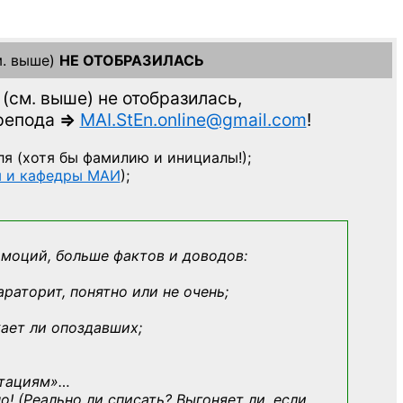
. выше)
НЕ ОТОБРАЗИЛАСЬ
(см. выше)
не отобразилась,
препода
=>
MAI.StEn.online@gmail.com
!
ля
(хотя бы фамилию и инициалы!);
ы и кафедры МАИ
);
эмоций, больше фактов и доводов:
араторит, понятно или не очень;
кает ли опоздавших;
ьтациям»
…
о! (Реально ли списать? Выгоняет ли, если