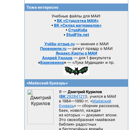
Тоже интересно
Учебные файлы для МАИ:
•
ВК «Студсетка МАИ»
•
ВК «Склад материалов»
•
СтудИзба
•
StudFile.net
Учёба-отзыв.ru
— мнения о МАИ
Проверили.ru
— режут правду о МАИ
Яндекс.Карты о МАИ
Андрей Удодов
— для 1 факультета
«
Барковиана
»
—
«Лука Мудищев»
и пр.
«Маёвский букварь»
Я —
Дмитрий Курилов
(
ВК
292841211
), учился в МАИ
в 1984—1990 гг.
«
Маёвский
букварь
» — сборник рассказов,
баек, новелл, каждая
из которых — документ эпохи.
Это своеобразная «маёвская
библия» радостных
и беспокойных времён