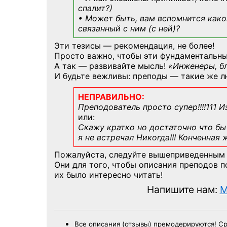
спалит?)
• Может быть, вам вспомнится
како
связанный с ним (с ней)?
Эти тезисы — рекомендация, не более!
Просто важно, чтобы эти фундаментальны
А так — развивайте мысль!
«Инженеры, б
И будьте вежливы: преподы — такие же л
НЕПРАВИЛЬНО:
Преподователь просто супер!!!!111 И
или:
Скажу кратко но достаточно что бы 
я не встречал Никогда!!! Конченная
Пожалуйста, следуйте вышеприведенным
Они для того, чтобы описания преподов 
их было интересно читать!
Напишите нам:
M
Все описания (отзывы) премодерируются! С