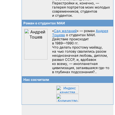
Перестройки и, конечно, —
галерея портретов моих молодых
современников, студентов
и студенток.
Роман о студентах МАИ
«
Сад желаний
» — роман
Андрея
Тошева
о студентах МАИ.
Действие происходит
в 1989—1990 гг.
Что делать простому маёвцу,
на чью голову свалились разом
неоднозначная любовь, диплом,
развал CCCP, и, вдобавок
ко всему, — инопланетная
цивилизация, затаившаяся
где-то
в глубинах подсознания?..
Нас сосчитали