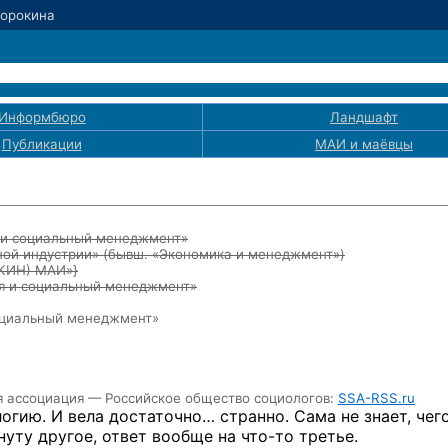
Сорокина
Информбюро
Ландшафт
Публикации
МАИ
и маёвцы
я и социальный менеджмент»
ой индустрии» (бывш. «Экономика и менеджмент»)
ЭКИН) МАИ»}
ия и социальный менеджмент»
социальный менеджмент»
я ассоциация — Российское общество социологов:
SSA-RSS.ru
огию. И вела достаточно… странно. Сама не знает, чего
нуту другое, ответ вообще
на что-то
третье.