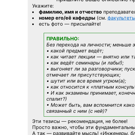
Укажите:
фамилию, имя и отчество
преподавате
номер его/её кафедры
(см.
факультет
есть фото — присылайте!
ПРАВИЛЬНО:
Без перехода на личности; меньше 
• какой предмет ведёт;
• как читает лекции — внятно или т
• как ведёт семинары (и лабы!);
• выгоняет ли за разговорчики; пус
отмечает ли присутствующих;
• шутит или все время угрюм(а);
• как относится к «платным консул
• И как экзамены принимает, конечн
спалит?)
• Может быть, вам вспомнится
како
связанный с ним (с ней)?
Эти тезисы — рекомендация, не более!
Просто важно, чтобы эти фундаментальны
А так — развивайте мысль!
«Инженеры, б