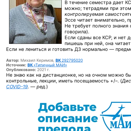
В течение семестра дает КС
можно; тетрадями при этом
контролируемая самостояте
Эссе читает внимательно, п
Не требует полного знания 
говорила).
Если сданы все КСР, и нет 
пишешь при ней, она читает
Если не лениться и готовить ДЗ нормально — предме
Автор:
Михаил Керимов,
ВК
292795020
Источник:
ВК
«Типичный МАИ»
Опубликовано:
2021 г.
Не знаю как на дистанционке, но на очном можно б
контрольные, лекции, иметь
посещаемость +/–.
(
Дис
COVID-19
. — ред.
)