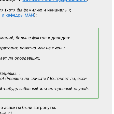
ля
(хотя бы фамилию и инициалы!);
ы и кафедры МАИ
);
эмоций, больше фактов и доводов:
араторит, понятно или не очень;
кает ли опоздавших;
ьтациям»
…
о! (Реально ли списать? Выгоняет ли, если
й-нибудь
забавный или интересный случай,
е аспекты были затронуты.
л…»
;-)