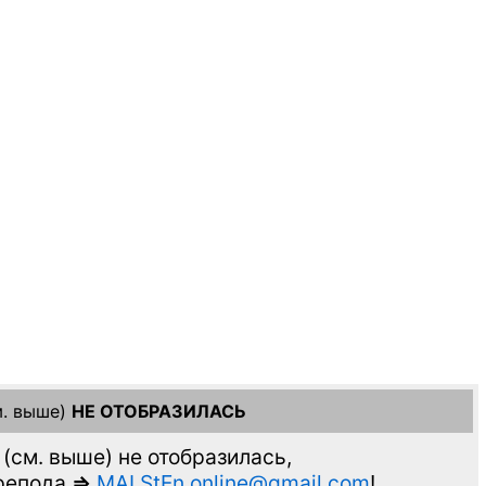
. выше)
НЕ ОТОБРАЗИЛАСЬ
(см. выше)
не отобразилась,
препода
=>
MAI.StEn.online@gmail.com
!