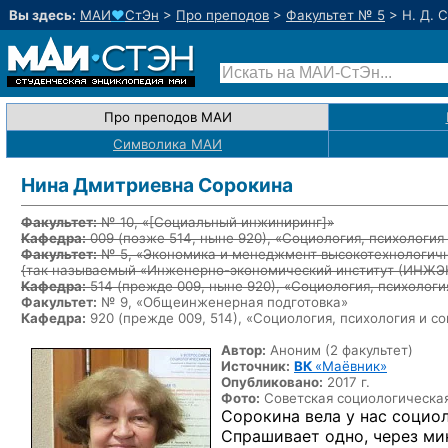
Вы здесь:
МАИ
♥
СтЭн
>
Про преподов
>
Факультет № 5
>
Н. Д. 
Про преподов МАИ
Символика МАИ
Нина Дмитриевна Сорокина
Факультет:
№ 10, «
[Социальный инжиниринг]
»
Кафедра:
009
(позже 514, ныне 920)
, «Социология, психологи
Факультет:
№ 5, «Экономика и менеджмент высокотехнологичн
{так называемый «Инженерно-экономический институт (ИНЖ
Кафедра:
514
(прежде 009, ныне 920)
, «Социология, психолог
Факультет:
№ 9, «Общеинженерная подготовка»
Кафедра:
920 (прежде 009, 514), «Социология, психология и 
Автор:
Аноним (2 факультет)
Источник:
ВК
«Маёвник»
Опубликовано:
2017 г.
Фото:
Советская социологическа
Сорокина вела у нас социол
Спрашивает одно, через ми