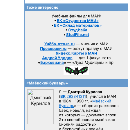
Тоже интересно
Учебные файлы для МАИ:
•
ВК «Студсетка МАИ»
•
ВК «Склад материалов»
•
СтудИзба
•
StudFile.net
Учёба-отзыв.ru
— мнения о МАИ
Проверили.ru
— режут правду о МАИ
Яндекс.Карты о МАИ
Андрей Удодов
— для 1 факультета
«
Барковиана
»
—
«Лука Мудищев»
и пр.
«Маёвский букварь»
Я —
Дмитрий Курилов
(
ВК
292841211
), учился в МАИ
в 1984—1990 гг.
«
Маёвский
букварь
» — сборник рассказов,
баек, новелл, каждая
из которых — документ эпохи.
Это своеобразная «маёвская
библия» радостных
и беспокойных времён