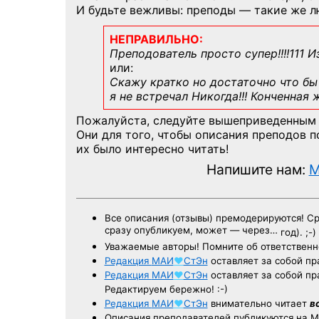
И будьте вежливы: преподы — такие же л
НЕПРАВИЛЬНО:
Преподователь просто супер!!!!111 И
или:
Скажу кратко но достаточно что бы 
я не встречал Никогда!!! Конченная
Пожалуйста, следуйте вышеприведенным
Они для того, чтобы описания преподов 
их было интересно читать!
Напишите нам:
M
Все описания (отзывы) премодерируются! С
сразу опубликуем, может — через…
год). ;-)
Уважаемые авторы! Помните об ответственн
Редакция
МАИ
♥
СтЭн
оставляет за собой пр
Редакция
МАИ
♥
СтЭн
оставляет за собой пр
Редактируем бережно! :-)
Редакция
МАИ
♥
СтЭн
внимательно читает
в
Описания преподавателей публикуются на
М