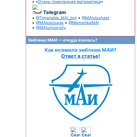
• «
Очень прикладная математика
»
Telegram
•
@Timetable_MAI_bot
•
@MAIslushaet
•
@MAIpassage
•
@MemetikaMAI
•
@MAIuniversity
Эмблема МАИ — откуда взялась?
Как возникла эмблема МАИ?
Ответ в статье!