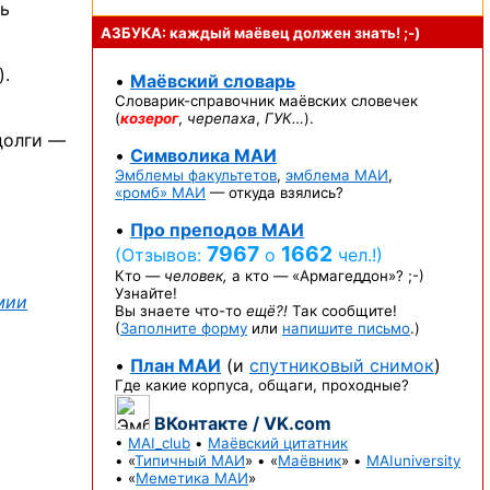
ть
АЗБУКА: каждый маёвец должен
знать! ;-)
).
•
Маёвский словарь
Словарик-справочник
маёвских словечек
(
козерог
,
черепаха
,
ГУК…
).
 долги —
•
Символика МАИ
Эмблемы факультетов
,
эмблема МАИ
,
«ромб» МАИ
— откуда взялись?
•
Про преподов МАИ
7967
1662
(Отзывов:
о
чел.!)
Кто —
человек,
а кто —
«Армагеддон»? ;-)
Узнайте!
мии
Вы знаете
что-то
ещё?!
Так сообщите!
(
Заполните форму
или
напишите письмо
.)
•
План МАИ
(и
спутниковый снимок
)
Где какие корпуса, общаги, проходные?
ВКонтакте / VK.com
•
MAI_club
•
Маёвский цитатник
• «
Типичный МАИ
» • «
Маёвник
» •
MAIuniversity
• «
Меметика МАИ
»