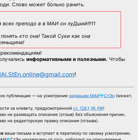
юди. Слово может больно ранить.
з всех преподо в в МАИ он луДший!!!11
понять кто она! Такой Суки как она
женьщина!
 рекомендациям!
получались
информативными и полезными.
Чтобы
AI.StEn.online@gmail.com
!
рок публикации — на усмотрение
редакции
МАИ
♥
СтЭн
(может,
ости за клевету, предусмотренной
ст. 128.1
УК РФ
!
аво не размещать описание (отзыв) без объяснения причин.
аво на редакторскую правку описания (отзыва).
се
ваши письма и вступает в переписку по своему усмотрению.
АИ
♥
СтЭн
независимо от того, работают ли описываемые