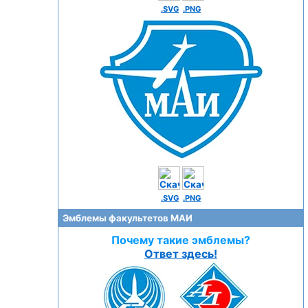
.SVG
.PNG
.SVG
.PNG
Эмблемы факультетов МАИ
Почему такие эмблемы?
Ответ здесь!