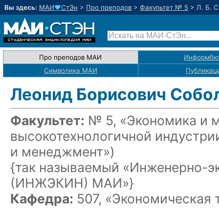
Вы здесь:
МАИ
♥
СтЭн
>
Про преподов
>
Факультет № 5
>
Л. Б. 
Про преподов МАИ
Информбю
Символика МАИ
Публикац
Леонид Борисович Собо
Факультет:
№ 5, «Экономика и 
высокотехнологичной индустри
и менеджмент»)
{так называемый «Инженерно-э
(ИНЖЭКИН) МАИ»}
Кафедра:
507, «Экономическая 