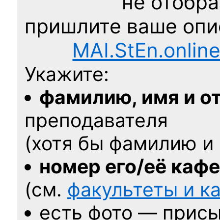
не отобра
пришлите ваше оп
MAI.StEn.onlin
Укажите:
фамилию, имя и о
преподавателя
(хотя бы фамилию и 
номер его/её каф
(см.
факультеты и 
есть фото — присы