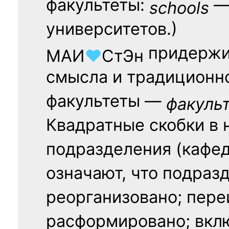
факультеты:
— 
schools
университетов.)
придержи
МАИ
♥
СтЭн
смысла и традиционн
факультеты —
факуль
Квадратные скобки в 
подразделения (кафед
означают, что подраз
реорганизовано; пере
расформировано; вклю