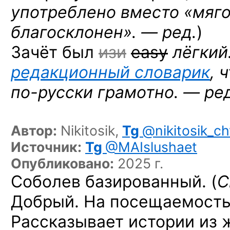
употреблено вместо «мяго
благосклонен». — ред.
)
Зачёт был
изи
easy
лёгкий
редакционный словарик
, 
по-русски
грамотно. — ред
Автор:
Nikitosik,
Tg
@nikitosik_ch
Источник:
Tg
@MAIslushaet
Опубликовано:
2025 г.
Соболев базированный. (
С
Добрый. На посещаемость
Рассказывает истории из 