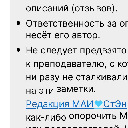
описаний (отзывов).
Ответственность
за о
несёт его автор.
Не следует
предвзято
к преподавателю,
с к
ни разу
не сталкивали
заметки.
на эти
Редакция
МАИ
♥
СтЭн
опорочить 
как-либо