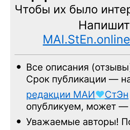
Чтобы их было интер
Напишит
MAI.StEn.onlin
Все описания (отзывы
Срок публикации — н
редакции
МАИ
♥
СтЭн
опубликуем, может 
Уважаемые авторы! П