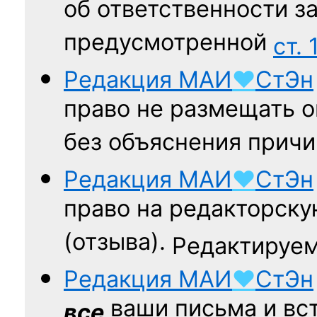
об ответственности за
предусмотренной
ст. 
Редакция
МАИ
♥
СтЭн
право не размещать о
без объяснения причи
Редакция
МАИ
♥
СтЭн
право на редакторску
(отзыва).
Редактируем
Редакция
МАИ
♥
СтЭн
ваши письма и вст
все