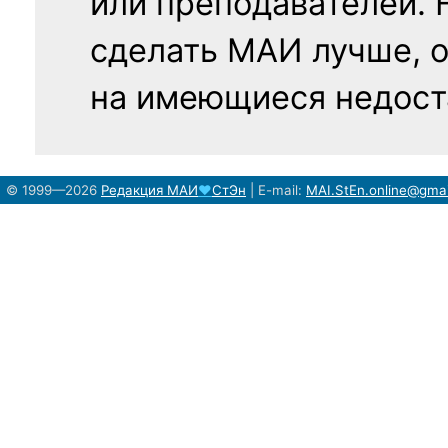
или преподавателей. 
сделать МАИ лучше, 
на имеющиеся недост
© 1999—2026
Редакция
МАИ
♥
СтЭн
|
E-mail:
MAI.StEn.online@gma