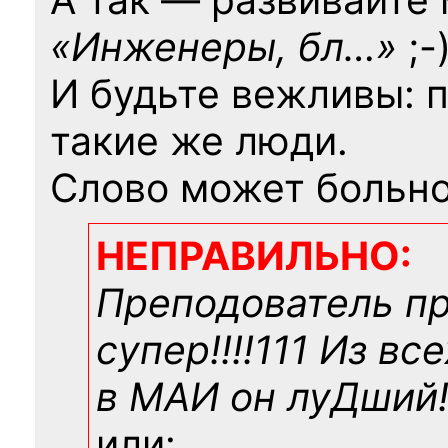
«Инженеры, бл…»
;-
И будьте вежливы: 
такие же люди.
Слово может больно
НЕПРАВИЛЬНО:
Преподователь п
супер!!!!111 Из вс
в МАИ он луДший!!
или: