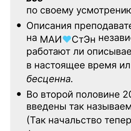
по своему усмотрени
Описания преподават
на
независ
МАИ
♥
СтЭн
работают ли описыва
в настоящее время ил
бесценна.
Во второй половине
2
введены так называе
(Так начальство тепе