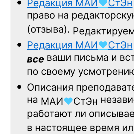
Редакция
МАИ
♥
СтЭн
право на редакторску
(отзыва).
Редактируем
Редакция
МАИ
♥
СтЭн
ваши письма и вст
все
по своему усмотрени
Описания преподават
на
независ
МАИ
♥
СтЭн
работают ли описыва
в настоящее время ил