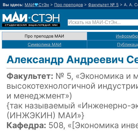
Вы здесь:
МАИ
♥
СтЭн
>
Про преподов
>
Факультет № 5
>
А. А. 
Про преподов МАИ
Информбю
Символика МАИ
Публикац
Александр Андреевич С
Факультет:
№ 5, «Экономика и 
высокотехнологичной индустри
и менеджмент»)
{так называемый «Инженерно-э
(ИНЖЭКИН) МАИ»}
Кафедра:
508, «
[Экономика инв