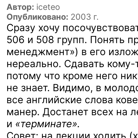
Автор:
iceteo
Опубликовано:
2003 г.
Сразу хочу посочувствова
506 и 508 групп.
Понять п
менеджмент»)
в его
изло
нереально. Сдавать
кому-
потому что кроме него ник
не знает.
Видимо,
в молод
все английские слова ков
манер. Достанет всех
на л
и
«терминате».
Совет:
на лекции
ходить (