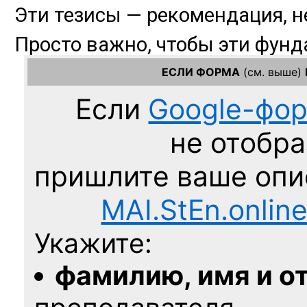
ЕСЛИ ФОРМА
(см. выше)
Если
Google-фо
не отобра
пришлите ваше оп
MAI.StEn.onlin
Укажите:
фамилию, имя и о