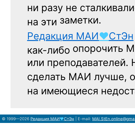
ни разу
не сталкивали
заметки.
на эти
Редакция
МАИ
♥
СтЭн
опорочить 
как-либо
или преподавателей. 
сделать МАИ лучше, 
на имеющиеся недост
© 1999—2026
Редакция
МАИ
♥
СтЭн
|
E-mail:
MAI.StEn.online@gma