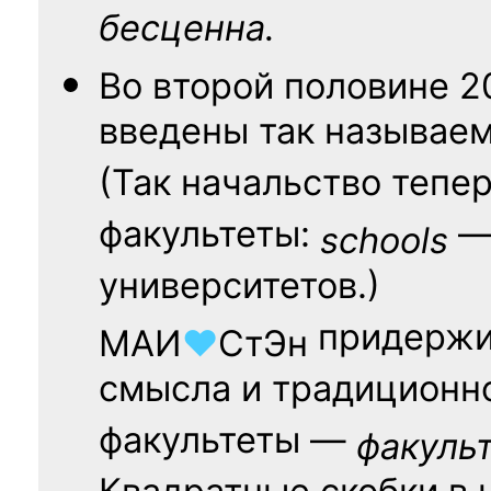
бесценна.
Во второй половине
2
введены так называе
(Так начальство тепе
факультеты:
— 
schools
университетов.)
придержи
МАИ
♥
СтЭн
смысла и традиционн
факультеты —
факуль