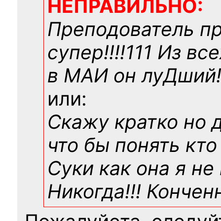
НЕПРАВИЛЬНО:
Преподователь п
супер!!!!111 Из вс
в МАИ он луДший!!
или:
Скажу кратко но 
что бы понять кто
Суки как она я не
Никогда!!! Конче