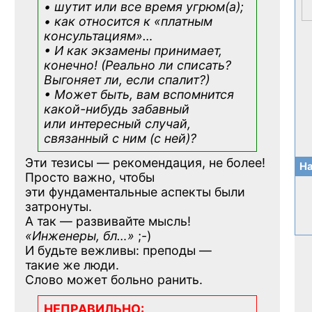
• шутит или все время угрюм(а);
• как относится к «платным
консультациям»
…
• И как экзамены принимает,
конечно! (Реально ли списать?
Выгоняет ли, если спалит?)
• Может быть, вам вспомнится
какой-нибудь
забавный
или интересный случай,
связанный с ним (с ней)?
Эти тезисы — рекомендация, не более!
На
Просто важно, чтобы
эти фундаментальные аспекты были
затронуты.
А так — развивайте мысль!
«Инженеры, бл…»
;-)
И будьте вежливы: преподы —
такие же люди.
Слово может больно ранить.
НЕПРАВИЛЬНО: