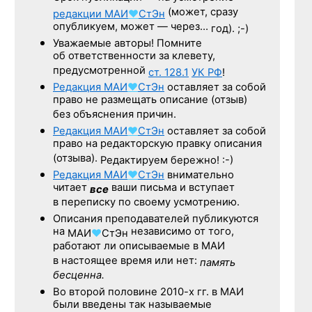
(может, сразу
редакции
МАИ
♥
СтЭн
опубликуем, может — через…
год). ;-)
Уважаемые авторы! Помните
об ответственности за клевету,
предусмотренной
ст. 128.1
УК РФ
!
Редакция
МАИ
♥
СтЭн
оставляет за собой
право не размещать описание (отзыв)
без объяснения причин.
Редакция
МАИ
♥
СтЭн
оставляет за собой
право на редакторскую правку описания
(отзыва).
Редактируем бережно! :-)
Редакция
МАИ
♥
СтЭн
внимательно
читает
ваши письма и вступает
все
в переписку по своему усмотрению.
Описания преподавателей публикуются
на
независимо от того,
МАИ
♥
СтЭн
работают ли описываемые в МАИ
в настоящее время или нет:
память
бесценна.
Во второй половине
2010-х гг.
в МАИ
были введены так называемые