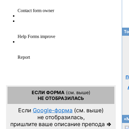
То
П
ЕСЛИ ФОРМА
(см. выше)
НЕ ОТОБРАЗИЛАСЬ
Если
Google-форма
(см. выше)
не отобразилась,
«М
пришлите ваше описание препода
=>