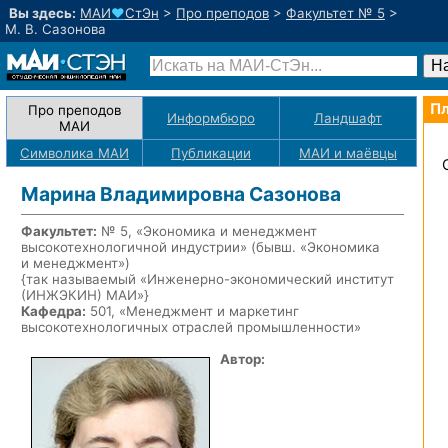
Вы здесь:
МАИ
♥
СтЭн
>
Про преподов
>
Факультет № 5
>
М. В. Сазонова
Пл
Про преподов
Информбюро
Ландшафт
МАИ
Символика МАИ
Публикации
МАИ
и маёвцы
Марина Владимировна Сазонова
Факультет:
№ 5, «Экономика и менеджмент
высокотехнологичной индустрии» (бывш. «Экономика
и менеджмент»)
{так называемый «Инженерно-экономический институт
(ИНЖЭКИН) МАИ»}
Кафедра:
501, «Менеджмент и маркетинг
высокотехнологичных отраслей промышленности»
Автор: