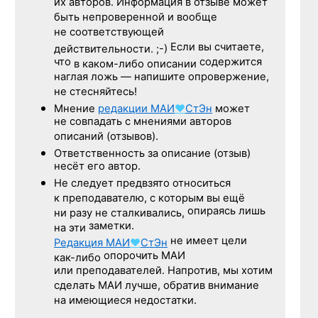
их авторов. Информация в отзыве может
быть непроверенной и вообще
не соответствующей
Если вы считаете,
действительности. ;-)
что
содержится
в каком-либо описании
наглая ложь — напишите опровержение,
не стесняйтесь!
Мнение
редакции
МАИ
♥
СтЭн
может
не совпадать с мнениями авторов
описаний (отзывов).
Ответственность
за описание
(отзыв)
несёт его автор.
Не следует
предвзято относиться
к преподавателю,
с которым
вы ещё
опираясь лишь
ни разу
не сталкивались,
заметки.
на эти
не имеет цели
Редакция
МАИ
♥
СтЭн
опорочить МАИ
как-либо
или преподавателей. Напротив, мы хотим
сделать МАИ лучше, обратив внимание
на имеющиеся недостатки.