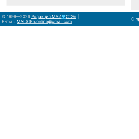
© 1999—2026
Редакция
МАИ
♥
СтЭн
|
О п
E-mail:
MAI.StEn.online@gmail.com