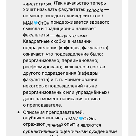
(Так начальство теперь
«институты».
хочет называть факультеты:
—
schools
на манер западных университетов.)
придерживается здравого
МАИ
♥
СтЭн
смысла и традиционно называет
факультеты —
факультетами.
Квадратные скобки в названии
подразделения (кафедры, факультета)
означают, что подразделение было:
реорганизовано; переименовано;
расформировано; включено в состав
другого подразделения (кафедры,
факультета) и т. п. Наименования
некоторых подразделений (ныне
реорганизованных или упразднённых)
даны на момент написания отзыва
о преподавателе.
Описания преподавателей,
опубликованные
,
на
МАИ
♥
СтЭн
отражают
опыт
личный
и являются
субъективными оценочными суждениями