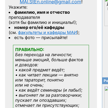
MAI.StEn.online@gmail.com
!
Укажите:
фамилию, имя и отчество
преподавателя
(хотя бы фамилию и инициалы!);
номер его/её кафедры
(см.
факультеты и кафедры МАИ
);
есть фото — присылайте!
ПРАВИЛЬНО:
Без перехода на личности;
меньше эмоций, больше фактов
и доводов:
• какой предмет ведёт;
• как читает лекции — внятно
или тараторит, понятно
Ро
или не очень;
• как ведёт семинары (и лабы!);
• выгоняет ли за разговорчики;
пускает ли опоздавших;
отмечает ли присутствующих;