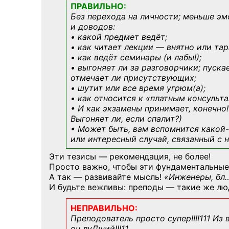
ПРАВИЛЬНО:
Без перехода на личности; меньше эм
и доводов:
• какой предмет ведёт;
• как читает лекции — внятно или тар
• как ведёт семинары (и лабы!);
• выгоняет ли за разговорчики; пуска
отмечает ли присутствующих;
• шутит или все время угрюм(а);
• как относится к «платным консульт
• И как экзамены принимает, конечно!
Выгоняет ли, если спалит?)
• Может быть, вам вспомнится
какой-
или интересный случай, связанный с н
Эти тезисы — рекомендация, не более!
Просто важно, чтобы эти фундаментальные
А так — развивайте мысль!
«Инженеры, бл
И будьте вежливы: преподы — такие же лю
НЕПРАВИЛЬНО:
Преподователь просто супер!!!!111 Из
он луДший!!!11