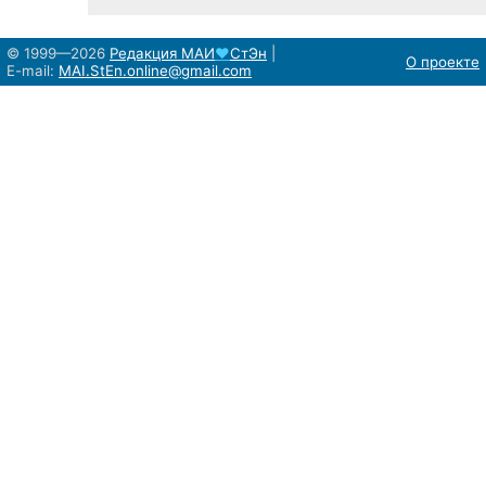
© 1999—2026
Редакция
МАИ
♥
СтЭн
|
О проекте
E-mail:
MAI.StEn.online@gmail.com