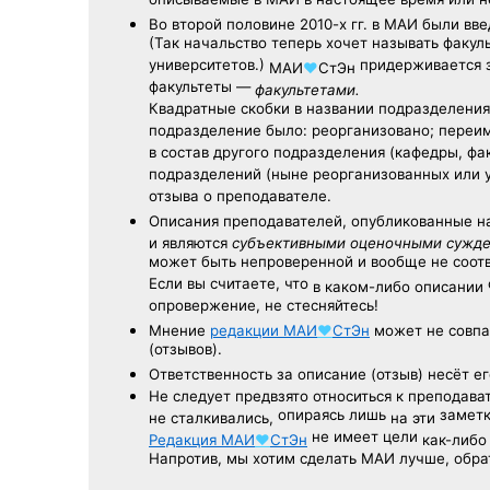
описываемые в МАИ в настоящее время или н
Во второй половине
2010-х гг.
в МАИ были вве
(Так начальство теперь хочет называть факул
университетов.)
придерживается з
МАИ
♥
СтЭн
факультеты —
факультетами.
Квадратные скобки в названии подразделения 
подразделение было: реорганизовано; переи
в состав другого подразделения (кафедры, фак
подразделений (ныне реорганизованных или 
отзыва о преподавателе.
Описания преподавателей, опубликованные
н
и являются
субъективными оценочными сужд
может быть непроверенной и вообще не соо
Если вы считаете, что
в каком-либо описании
опровержение, не стесняйтесь!
Мнение
редакции
МАИ
♥
СтЭн
может не совпа
(отзывов).
Ответственность
за описание
(отзыв) несёт ег
Не следует
предвзято относиться
к преподава
опираясь лишь
заметк
не сталкивались,
на эти
не имеет цели
Редакция
МАИ
♥
СтЭн
как-либо
Напротив, мы хотим сделать МАИ лучше, обр