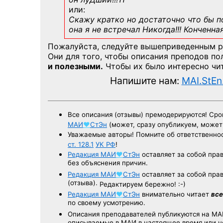
или:
Скажу кратко но достаточно что бы по
она я не встречал Никогда!!! Конченна
Пожалуйста, следуйте вышеприведенным 
Они для того, чтобы описания преподов п
и полезными.
Чтобы их было интересно чит
Напишите нам:
MAI.StEn
Все описания (отзывы) премодерируются! Ср
МАИ
♥
СтЭн
(может, сразу опубликуем, може
Уважаемые авторы! Помните об ответственнос
ст. 128.1
УК РФ
!
Редакция
МАИ
♥
СтЭн
оставляет за собой пра
без объяснения причин.
Редакция
МАИ
♥
СтЭн
оставляет за собой пра
(отзыва).
Редактируем бережно! :-)
Редакция
МАИ
♥
СтЭн
внимательно читает
все
по своему усмотрению.
Описания преподавателей публикуются на
МА