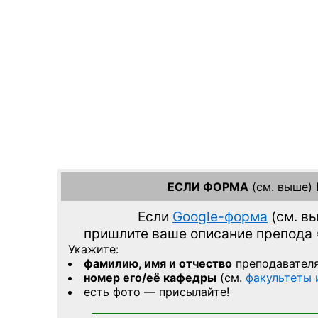
ЕСЛИ ФОРМА
(см. выше)
Если
Google-форма
(см. в
пришлите ваше описание препода
Укажите:
фамилию, имя и отчество
преподавател
номер его/её кафедры
(см.
факультеты
есть фото — присылайте!