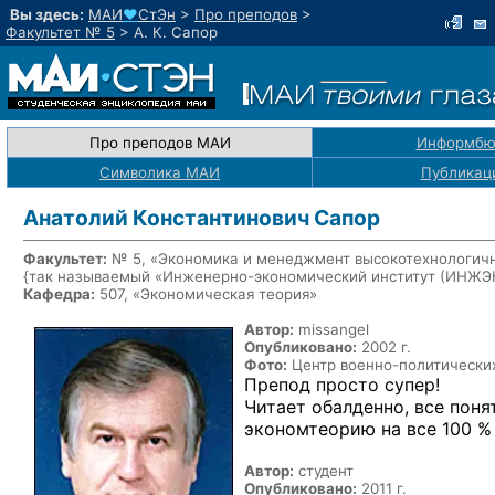
Вы здесь:
МАИ
♥
СтЭн
>
Про преподов
>
Факультет № 5
>
А. К. Сапор
Про преподов МАИ
Информбю
Символика МАИ
Публикац
Анатолий Константинович Сапор
Факультет:
№ 5, «Экономика и менеджмент высокотехнологичн
{так называемый «Инженерно-экономический институт (ИНЖ
Кафедра:
507, «Экономическая теория»
Автор:
missangel
Опубликовано:
2002 г.
Фото:
Центр военно-политическ
Препод просто супер!
Читает обалденно, все понят
экономтеорию на все 100 %
Автор:
студент
Опубликовано:
2011 г.