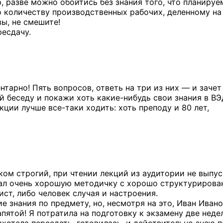
 разве можно обойтись без знания того, что планируе
 количеству производственных рабочих, деленному на
ы, не смешите!
есдачу.
нтарно! Пять вопросов, ответь на три из них — и зачет
ай беседу и покажи хоть какие-нибудь свои знания в ВЭ
лекции лучше
все-таки
ходить: хоть преподу и 80 лет,
ом строгий, при чтении лекций из аудитории не выпус
здал очень хорошую методичку с хорошо структуриров
ст, либо человек случая и настроения.
е знания по предмету, но, несмотря на это, Иван Иван
апятой! Я потратила на подготовку к экзамену две неде