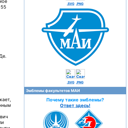
мое
.SVG
.PNG
 55
Де.
.SVG
.PNG
Эмблемы факультетов МАИ
кает,
Почему такие эмблемы?
анным
Ответ здесь!
ович
ли