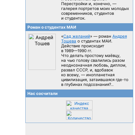
Перестройки и, конечно, —
галерея портретов моих молодых
современников, студентов
и студенток.
Роман о студентах МАИ
«
Сад желаний
» — роман
Андрея
Тошева
о студентах МАИ.
Действие происходит
в 1989—1990 гг.
Что делать простому маёвцу,
на чью голову свалились разом
неоднозначная любовь, диплом,
развал CCCP, и, вдобавок
ко всему, — инопланетная
цивилизация, затаившаяся
где-то
в глубинах подсознания?..
Нас сосчитали