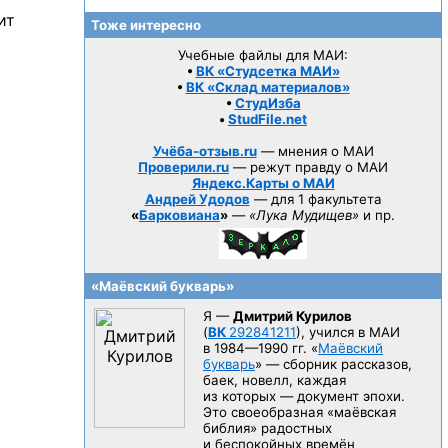
ит
Тоже интересно
Учебные файлы для МАИ:
•
ВК «Студсетка МАИ»
•
ВК «Склад материалов»
•
СтудИзба
•
StudFile.net
Учёба-отзыв.ru
— мнения о МАИ
Проверили.ru
— режут правду о МАИ
Яндекс.Карты о МАИ
Андрей Удодов
— для 1 факультета
«
Барковиана
»
—
«Лука Мудищев»
и пр.
«Маёвский букварь»
Я —
Дмитрий Курилов
(
ВК
292841211
), учился в МАИ
в 1984—1990 гг.
«
Маёвский
букварь
» — сборник рассказов,
баек, новелл, каждая
из которых — документ эпохи.
Это своеобразная «маёвская
библия» радостных
и беспокойных времён