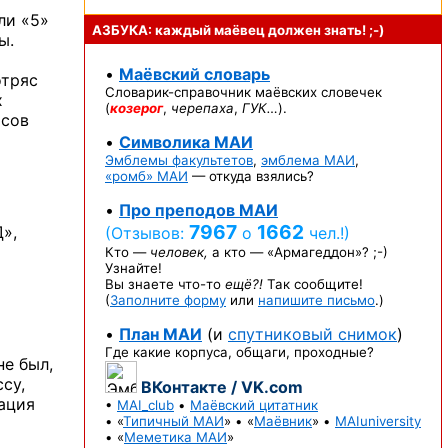
ли «5»
АЗБУКА: каждый маёвец должен
знать! ;-)
ы.
•
Маёвский словарь
отряс
Словарик-справочник
маёвских словечек
х
(
козерог
,
черепаха
,
ГУК…
).
рсов
•
Символика МАИ
Эмблемы факультетов
,
эмблема МАИ
,
«ромб» МАИ
— откуда взялись?
•
Про преподов МАИ
7967
1662
»,
(Отзывов:
о
чел.!)
Кто —
человек,
а кто —
«Армагеддон»? ;-)
Узнайте!
Вы знаете
что-то
ещё?!
Так сообщите!
(
Заполните форму
или
напишите письмо
.)
•
План МАИ
(и
спутниковый снимок
)
Где какие корпуса, общаги, проходные?
не был,
су,
ВКонтакте / VK.com
тация
•
MAI_club
•
Маёвский цитатник
• «
Типичный МАИ
» • «
Маёвник
» •
MAIuniversity
• «
Меметика МАИ
»