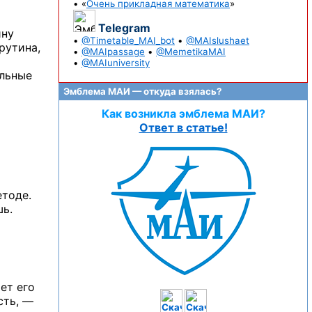
• «
Очень прикладная математика
»
Telegram
ину
•
@Timetable_MAI_bot
•
@MAIslushaet
рутина,
•
@MAIpassage
•
@MemetikaMAI
•
@MAIuniversity
альные
Эмблема МАИ — откуда взялась?
Как возникла эмблема МАИ?
Ответ в статье!
етоде.
шь.
ет его
сть, —