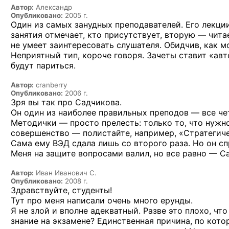
Автор:
Александр
Опубликовано:
2005 г.
Один из самых занудных преподавателей. Его лекци
занятия отмечает, кто присутствует, вторую — чита
не умеет заинтересовать слушателя. Обидчив, как м
Неприятный тип, короче говоря. Зачеты ставит «ав
будут париться.
Автор:
cranberry
Опубликовано:
2006 г.
Зря вы так про Садчикова.
Он один из наиболее правильных преподов — все чет
Методички — просто прелесть: только то, что нужн
совершенство — полистайте, например, «Стратегиче
Сама ему ВЭД сдала лишь со второго раза. Но он сп
Меня на защите вопросами валил, но все равно — Са
Автор:
Иван Иванович С.
Опубликовано:
2008 г.
Здравствуйте, студенты!
Тут про меня написали очень много ерунды.
Я не злой и вполне адекватный. Разве это плохо, ч
знание на экзамене? Единственная причина, по кото