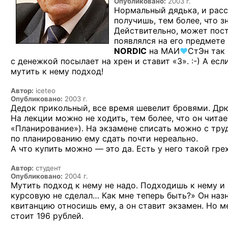
Опубликовано:
2003 г.
Нормальный дядька, и расс
получишь, тем более, что 
Действительно, может поста
появлялся на его предмете 
NORDIC
на
МАИ
♥
СтЭн
так 
с денежкой посылает на хрен
и ставит «3». :-)
А если
мутить к нему подход!
Автор:
iceteo
Опубликовано:
2003 г.
Дедок прикольный, все время шевелит бровями. Дрю
На лекции
можно
не ходить,
тем более, что
он читае
«Планирование»).
На экзамене
списать можно
с тру
по планированию
ему сдать почти нереально.
А что
купить
можно —
это
да. Есть
у него
такой грех
Автор:
студент
Опубликовано:
2004 г.
Мутить подход к нему не надо. Подходишь к нему и г
курсовую не сделал… Как мне теперь быть?» Он назн
квитанцию относишь ему, а он ставит экзамен. Но м
стоит 196 рублей.