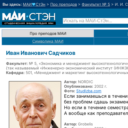
Вы здесь:
МАИ
♥
СтЭн
>
Про преподов
>
Факультет № 5
>
И. И. 
Про преподов МАИ
Символика МАИ
Иван Иванович Садчиков
Факультет:
№ 5, «Экономика и менеджмент высокотехнологичн
{так называемый «Инженерно-экономический институт (ИНЖ
Кафедра:
501, «Менеджмент и маркетинг высокотехнологичны
Автор:
NORDIC
Опубликовано:
2002 г.
Фото:
StudIzba.com
Если занимаешься
в течени
без проблем
сдашь экзамен
Но если
в течение
семестр
А вообще
как преподавател
Автор:
Grobelis