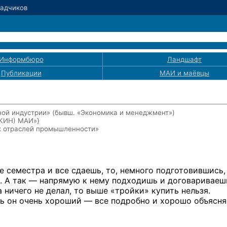
Садчиков
Информбюро
Ландшафт
Публикации
МАИ
и маёвцы
ой индустрии» (бывш. «Экономика и менеджмент»)
ЭКИН) МАИ»}
х отраслей промышленности»
е
семестра
и все
сдаешь, то, немного подготовившись,
. А так —
напрямую
к нему
подходишь
и договариваеш
а ничего
не делал,
то выше
«тройки» купить нельзя.
ь он очень
хороший —
все подробно
и хорошо
объясня