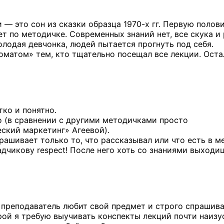
и — это сон из сказки образца
1970-х гг.
Первую полов
ет по методичке. Современных знаний нет, все скука и 
олодая девчонка, людей пытается прогнуть под себя.
томатом» тем, кто тщательно посещал все лекции. Ост
ко и понятно.
о (в сравнении с другими методичками просто
ский маркетинг» Агеевой).
рашивает только то, что рассказывал или что есть в м
дчикову respect! После него хоть со знаниями выходи
то преподаватель любит свой предмет и строго спрашива
рой я требую выучивать конспекты лекций почти наизу