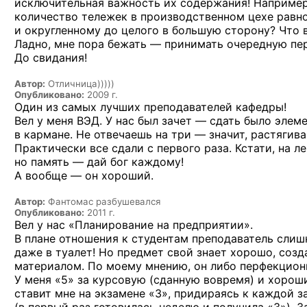
исключительная важность их содержания! Например,
количество тележек в производственном цехе равно
и округленному до целого в большую сторону? Что в
Ладно, мне пора бежать — принимать очередную пер
До свидания!
Автор:
Отличница)))))
Опубликовано:
2009 г.
Один из самых лучших преподавателей кафедры!
Вел у меня ВЭД. У нас был зачет — сдать было элеме
в кармане. Не отвечаешь на три — значит, растягив
Практически все сдали с первого раза. Кстати, на 
но память — дай бог каждому!
А вообще — он хороший.
Автор:
Фантомас разбушевался
Опубликовано:
2011 г.
Вел у нас «Планирование на предприятии».
В плане отношения к студентам преподаватель слишк
даже в туалет! Но предмет свой знает хорошо, со
материалом. По моему мнению, он либо перфекциони
У меня «5» за курсовую (сданную вовремя) и хороши
ставит мне на экзамене «3», придираясь к каждой з