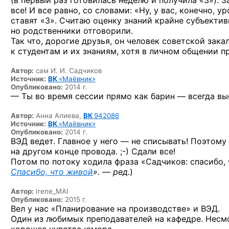
(в первый раз готовилась неделю и получила «3»). З
все! И все равно, со словами: «Ну, у вас, конечно, 
ставят «3». Считаю оценку знаний крайне субъектив
но родственники отговорили.
Так что, дорогие друзья, он человек советской зака
к студентам и их знаниям, хотя в личном общении п
Автор:
сам И. И. Садчиков
Источник:
ВК
«Маёвник»
Опубликовано:
2014 г.
— Ты во время сессии прямо как барин — всегда вы
Автор:
Анна Алиева,
ВК
942086
Источник:
ВК
«Маёвник»
Опубликовано:
2014 г.
ВЭД ведет. Главное у него — не списывать! Поэтому
на другом конце
провода. ;-)
Сдали все!
Потом по потоку ходила фраза «Садчиков: спасибо, ч
Спасибо, что живой
». — ред.
)
Автор:
Irene_MAI
Опубликовано:
2015 г.
Вел у нас «Планирование на производстве» и ВЭД.
Один из любимых преподавателей на кафедре. Несмот