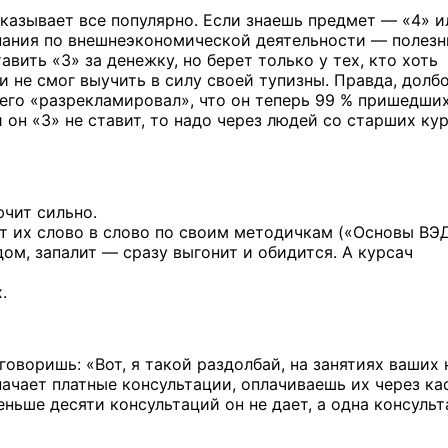
казывает все популярно. Если знаешь предмет — «4» и
знания по внешнеэкономической деятельности — полезн
вить «3» за денежку, но берет только у тех, кто хоть
и не смог выучить в силу своей тупизны. Правда, долб
его «разрекламировал», что он теперь 99 % пришедши
 он «3» не ставит, то надо через людей со старших ку
чит сильно.
т
их слово
в слово
по своим
методичкам («Основы ВЭД
дом,
запалит —
сразу выгонит
и обидится.
А курсач
.
оворишь: «Вот, я такой раздолбай, на занятиях ваших 
ачает платные консультации, оплачиваешь их через кас
еньше десяти консультаций он не дает, а одна консуль