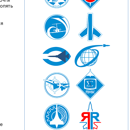
почти
 опять
ся
же