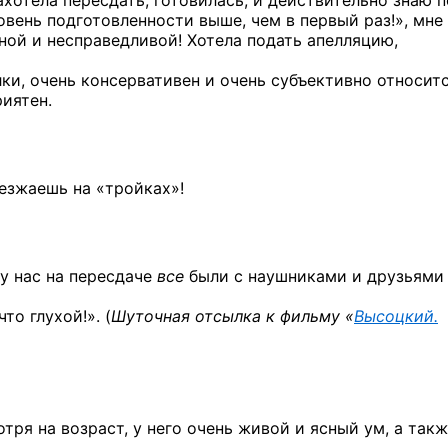
ахотела пересдать, готовилась, и действительно знаю 
уровень подготовленности выше, чем в первый раз!», мне
ной и несправедливой! Хотела подать апелляцию,
лки, очень консервативен и очень субъективно относит
риятен.
езжаешь на «тройках»!
 у нас на пересдаче
все
были с наушниками и друзьями
то глухой!». (
Шуточная отсылка к фильму «
Высоцкий.
ря на возраст, у него очень живой и ясный ум, а так