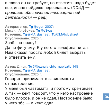
в слово он не требует, но ответить надо будет
все, иначе пойдешь пересдавать. (
ПОИД —
правовое обеспечение инновационной
деятельности — ред.
)
Авторы:
егор,
Tg
@egor_2007
;
Михаил Ануфриев,
Tg
@s3vas
Источник:
Tg
@MAIslushaet
;
Tg
@MAIslushaet
Опубликовано:
2025 г.
Зачёт по праву?
Да по фигу ему. Я у него с телефона читал.
Нам сказал просто любой билет выбрать
и ответить ему.
Автор:
Дглсн,
Tg
@Neznaiy_chto_napisatb_145
Источник:
Tg
@MAIslushaet
Опубликовано:
2025 г.
Говорят, принимает в зависимости
от настроения.
У меня был «автомат», и поэтому хрен знает.
А так — кент говорит, что у него настроение
Эм
было плохое, и он не сдал. Настроение было
у него збс — и кент сдал.