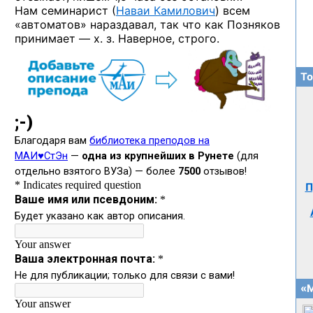
Нам семинарист (
Наваи Камилович
) всем
«автоматов» нараздавал, так что как Позняков
принимает — х. з. Наверное, строго.
То
П
«М