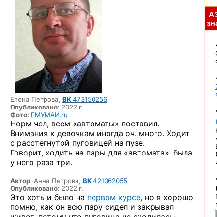
А
зна
Елена Петрова,
ВК
473150256
Опубликовано:
2022 г.
Фото:
ГМУМАИ.ru
Норм чел, всем «автоматы» поставил.
Внимания к девочкам иногда оч. много. Ходит
с расстегнутой пуговицей на пузе.
Говорит, ходить на пары для «автомата»; была
у него раза три.
Автор:
Анна Петрова,
ВК
421062055
Опубликовано:
2022 г.
Это хоть и было на
первом курсе
, но я хорошо
помню, как он всю пару сидел и закрывал
живот, потому что пуговица не сходилась;