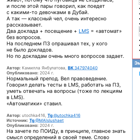
и после этой пары говорил, как поедет
с какими-то
девочками в Дубай.
А так — классный чел, очень интересно
рассказывает.
Два доклада + посещение +
LMS
= «автомат»
без вопросов.
На последнем ПЗ опрашивал тех, у кого
не было докладов.
Но по докладам очень много вопросов задает.
Эм
Автор:
Камилла Янбулатова,
ВК
347974040
Опубликовано:
2024 г.
Нормальный препод. Вел правоведение.
Говорил делать тесты в LMS, работать на ПЗ,
уметь отвечать на вопросы (тоже по лекциям
в LMS).
«Автоматики» ставил.
Автор:
utochka416,
Tg
@utochka416
Источник:
Tg
@MAIslushaet
Опубликовано:
2024 г.
На зачете по ПОИДу, в принципе, главное знать
смысл определений в своей теме. Слово