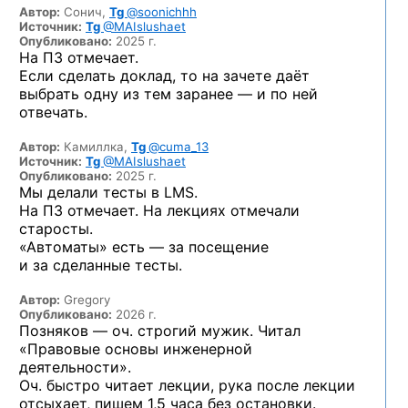
Автор:
Сонич,
Tg
@soonichhh
Источник:
Tg
@MAIslushaet
Опубликовано:
2025 г.
На ПЗ отмечает.
Если сделать доклад, то на зачете даёт
выбрать одну из тем заранее — и по ней
отвечать.
Автор:
Камиллка,
Tg
@cuma_13
Источник:
Tg
@MAIslushaet
Опубликовано:
2025 г.
Мы делали тесты в LMS.
На ПЗ отмечает. На лекциях отмечали
старосты.
«Автоматы» есть — за посещение
и за сделанные тесты.
Автор:
Gregory
Опубликовано:
2026 г.
Позняков — оч. строгий мужик. Читал
«Правовые основы инженерной
деятельности».
Оч. быстро читает лекции, рука после лекции
отсыхает, пишем 1,5 часа без остановки.