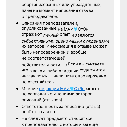
реорганизованных или упразднённых)
даны на момент написания отзыва
о преподавателе.
Описания преподавателей,
опубликованные
,
на
МАИ
♥
СтЭн
отражают
опыт
личный
и являются
субъективными оценочными суждениями
их авторов. Информация в отзыве может
быть непроверенной и вообще
не соответствующей
Если вы считаете,
действительности. ;-)
что
содержится
в каком-либо описании
наглая ложь — напишите опровержение,
не стесняйтесь!
Мнение
редакции
МАИ
♥
СтЭн
может
не совпадать с мнениями авторов
описаний (отзывов).
Ответственность
за описание
(отзыв)
несёт его автор.
Не следует
предвзято относиться
к преподавателю,
с которым
вы ещё