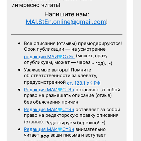
интересно читать!
Напишите нам:
MAI.StEn.online@gmail.com
!
Все описания (отзывы) премодерируются!
Срок публикации — на усмотрение
(может, сразу
редакции
МАИ
♥
СтЭн
опубликуем, может — через…
год). ;-)
Уважаемые авторы! Помните
об ответственности за клевету,
предусмотренной
ст. 128.1
УК РФ
!
Редакция
МАИ
♥
СтЭн
оставляет за собой
право не размещать описание (отзыв)
без объяснения причин.
Редакция
МАИ
♥
СтЭн
оставляет за собой
право на редакторскую правку описания
(отзыва).
Редактируем бережно! :-)
Редакция
МАИ
♥
СтЭн
внимательно
читает
ваши письма и вступает
все