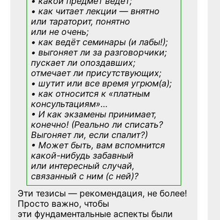
• какой предмет ведёт;
• как читает лекции — внятно
или тараторит, понятно
или не очень;
• как ведёт семинары (и лабы!);
• выгоняет ли за разговорчики;
пускает ли опоздавших;
отмечает ли присутствующих;
• шутит или все время угрюм(а);
• как относится к «платным
консультациям»
…
• И как экзамены принимает,
конечно! (Реально ли списать?
Выгоняет ли, если спалит?)
• Может быть, вам вспомнится
какой-нибудь
забавный
или интересный случай,
связанный с ним (с ней)?
Эти тезисы — рекомендация, не более!
Просто важно, чтобы
эти фундаментальные аспекты были