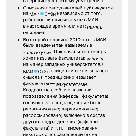
в переписку по своему усмотрению.
Описания преподавателей публикуются
на
независимо от того,
МАИ
♥
СтЭн
работают ли описываемые в МАИ
в настоящее время или нет:
память
бесценна.
Во второй половине
2010-х гг.
в МАИ
были введены так называемые
(Так начальство теперь
«институты».
хочет называть факультеты:
—
schools
на манер западных университетов.)
придерживается здравого
МАИ
♥
СтЭн
смысла и традиционно называет
факультеты —
факультетами.
Квадратные скобки в названии
подразделения (кафедры, факультета)
означают, что подразделение было:
реорганизовано; переименовано;
расформировано; включено в состав
другого подразделения (кафедры,
факультета) и т. п. Наименования
некоторых подразделений (ныне