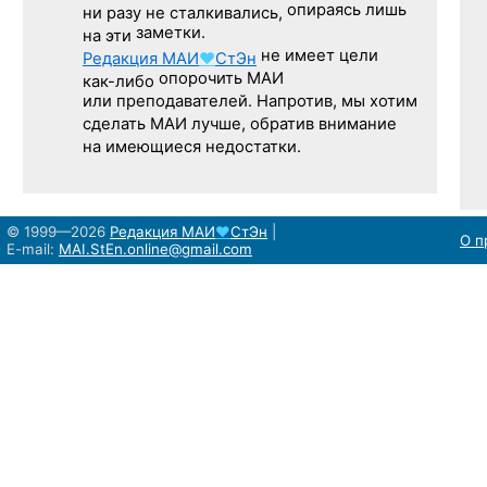
опираясь лишь
ни разу
не сталкивались,
заметки.
на эти
не имеет цели
Редакция
МАИ
♥
СтЭн
опорочить МАИ
как-либо
или преподавателей. Напротив, мы хотим
сделать МАИ лучше, обратив внимание
на имеющиеся недостатки.
© 1999—2026
Редакция
МАИ
♥
СтЭн
|
О п
E-mail:
MAI.StEn.online@gmail.com