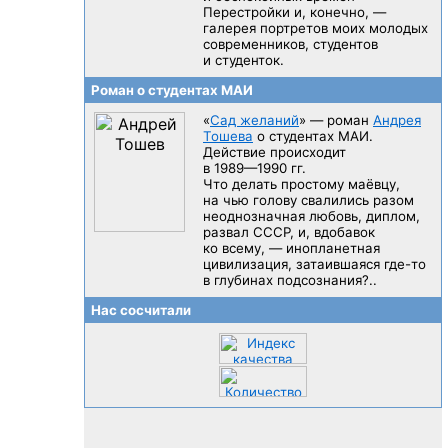
Перестройки и, конечно, —
галерея портретов моих молодых
современников, студентов
и студенток.
Роман о студентах МАИ
«
Сад желаний
» — роман
Андрея
Тошева
о студентах МАИ.
Действие происходит
в 1989—1990 гг.
Что делать простому маёвцу,
на чью голову свалились разом
неоднозначная любовь, диплом,
развал CCCP, и, вдобавок
ко всему, — инопланетная
цивилизация, затаившаяся
где-то
в глубинах подсознания?..
Нас сосчитали