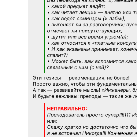
Без перехода на личности; меньше 
• какой предмет ведёт;
• как читает лекции — внятно или т
• как ведёт семинары (и лабы!);
• выгоняет ли за разговорчики; пус
отмечает ли присутствующих;
• шутит или все время угрюм(а);
• как относится к «платным консул
• И как экзамены принимает, конечн
спалит?)
• Может быть, вам вспомнится
како
связанный с ним (с ней)?
Эти тезисы — рекомендация, не более!
Просто важно, чтобы эти фундаментальны
А так — развивайте мысль!
«Инженеры, б
И будьте вежливы: преподы — такие же л
НЕПРАВИЛЬНО:
Преподователь просто супер!!!!111 И
или:
Скажу кратко но достаточно что бы 
я не встречал Никогда!!! Конченная