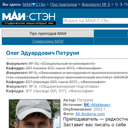
Вы здесь:
МАИ
♥
СтЭн
>
Про преподов
>
Факультет № 5
>
О. Э. 
Про преподов МАИ
Символика МАИ
Олег Эдуардович Петруня
Факультет:
№ 10, «
[Социальный инжиниринг]
»
Кафедра:
001
(позже 517, ныне 917)
, «Философия»
Факультет:
№ 5, «Экономика и менеджмент высокотехнологичн
{так называемый «Инженерно-экономический институт (ИНЖ
Кафедра:
517
(прежде 001, ныне 917)
, «Философия»
Факультет:
№ 9, «Общеинженерная подготовка»
Кафедра:
917 (прежде 001, 517), «Философия»
Автор:
Петруня
Источник:
ВК
«Маёвник»
Опубликовано:
2022 г.
Фото:
All-Andorra.com
Преподаватель — редкостн
Заставит вас писать о себе