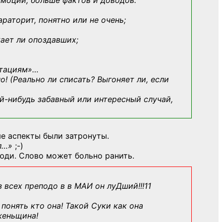
эмоций, больше фактов и доводов:
араторит, понятно или не очень;
кает ли опоздавших;
ьтациям»
…
о! (Реально ли списать? Выгоняет ли, если
й-нибудь
забавный или интересный случай,
е аспекты были затронуты.
л…»
;-)
юди. Слово может больно ранить.
з всех преподо в в МАИ он луДший!!!11
понять кто она! Такой Суки как она
женьщина!