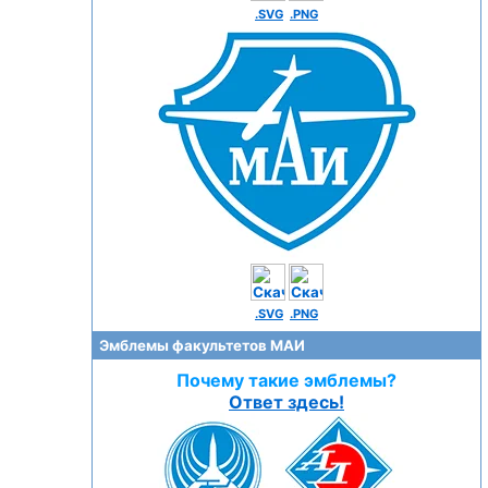
.SVG
.PNG
.SVG
.PNG
Эмблемы факультетов МАИ
Почему такие эмблемы?
Ответ здесь!