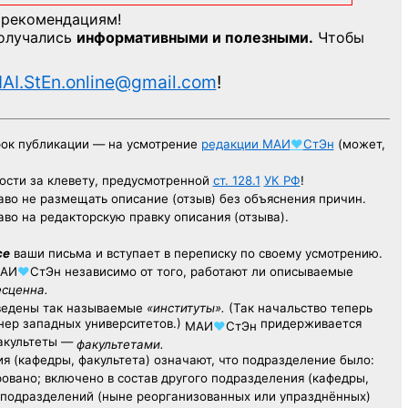
 рекомендациям!
получались
информативными и полезными.
Чтобы
AI.StEn.online@gmail.com
!
рок публикации — на усмотрение
редакции
МАИ
♥
СтЭн
(может,
ости за клевету, предусмотренной
ст. 128.1
УК РФ
!
аво не размещать описание (отзыв) без объяснения причин.
аво на редакторскую правку описания (отзыва).
се
ваши письма и вступает в переписку по своему усмотрению.
АИ
♥
СтЭн
независимо от того, работают ли описываемые
есценна.
ведены так называемые
«институты».
(Так начальство теперь
ер западных университетов.)
придерживается
МАИ
♥
СтЭн
факультеты —
факультетами.
я (кафедры, факультета) означают, что подразделение было:
овано; включено в состав другого подразделения (кафедры,
х подразделений (ныне реорганизованных или упразднённых)