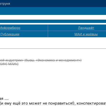
Петруня
Информбюро
Ландшафт
Публикации
МАИ
и маёвцы
ой индустрии» (бывш. «Экономика и менеджмент»)
ЭКИН) МАИ»}
ая …
.
 (и ему ещё это может не понравиться!), конспектирова