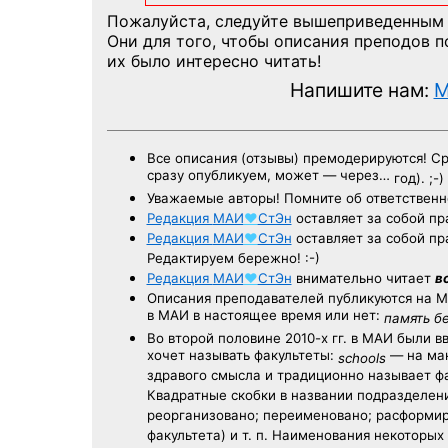
Пожалуйста, следуйте вышеприведенным
Они для того, чтобы описания преподов 
их было интересно читать!
Напишите нам:
M
Все описания (отзывы) премодерируются! С
сразу опубликуем, может — через…
год). ;-)
Уважаемые авторы! Помните об ответственн
Редакция
МАИ
♥
СтЭн
оставляет за собой пр
Редакция
МАИ
♥
СтЭн
оставляет за собой пр
Редактируем бережно! :-)
Редакция
МАИ
♥
СтЭн
внимательно читает
в
Описания преподавателей публикуются на
М
в МАИ в настоящее время или нет:
память б
Во второй половине
2010-х гг.
в МАИ были в
хочет называть факультеты:
— на ман
schools
здравого смысла и традиционно называет 
Квадратные скобки в названии подразделени
реорганизовано; переименовано; расформир
факультета) и т. п. Наименования некоторы