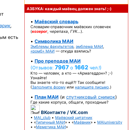
АЗБУКА: каждый маёвец должен
знать! ;-)
ет
•
Маёвский словарь
арик
,
Словарик-справочник
маёвских словечек
(
козерог
,
черепаха
,
ГУК…
).
рым есть
•
Символика МАИ
Эмблемы факультетов
,
эмблема МАИ
,
«ромб» МАИ
— откуда взялись?
•
Про преподов МАИ
7967
1662
(Отзывов:
о
чел.!)
Кто —
человек,
а кто —
«Армагеддон»? ;-)
Узнайте!
Вы знаете
что-то
ещё?!
Так сообщите!
(
Заполните форму
или
напишите письмо
.)
•
План МАИ
(и
спутниковый снимок
)
Где какие корпуса, общаги, проходные?
ВКонтакте / VK.com
•
MAI_club
•
Маёвский цитатник
• «
Типичный МАИ
» • «
Маёвник
» •
MAIuniversity
• «
Меметика МАИ
»