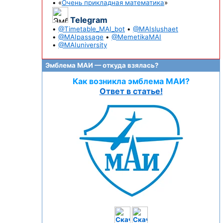
• «
Очень прикладная математика
»
Telegram
•
@Timetable_MAI_bot
•
@MAIslushaet
•
@MAIpassage
•
@MemetikaMAI
•
@MAIuniversity
Эмблема МАИ — откуда взялась?
Как возникла эмблема МАИ?
Ответ в статье!