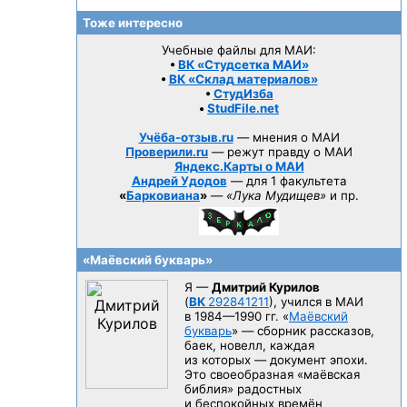
Тоже интересно
Учебные файлы для МАИ:
•
ВК «Студсетка МАИ»
•
ВК «Склад материалов»
•
СтудИзба
•
StudFile.net
Учёба-отзыв.ru
— мнения о МАИ
Проверили.ru
— режут правду о МАИ
Яндекс.Карты о МАИ
Андрей Удодов
— для 1 факультета
«
Барковиана
»
—
«Лука Мудищев»
и пр.
«Маёвский букварь»
Я —
Дмитрий Курилов
(
ВК
292841211
), учился в МАИ
в 1984—1990 гг.
«
Маёвский
букварь
» — сборник рассказов,
баек, новелл, каждая
из которых — документ эпохи.
Это своеобразная «маёвская
библия» радостных
и беспокойных времён