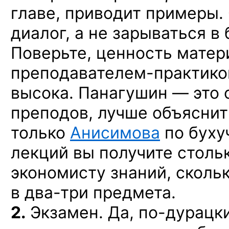
главе, приводит примеры.
диалог,
а не зарываться
в 
Поверьте, ценность матер
преподавателем-практик
высока.
Панагушин —
это 
преподов, лучше объясни
только
Анисимова
по буху
лекций
вы получите
столь
экономисту знаний, сколь
в два-три
предмета.
2.
Экзамен.
Да, по-дурацки