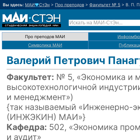
Вы здесь:
МАИ
♥
СтЭн
>
Про преподов
>
Факультет № 5
>
В. П. 
Про преподов МАИ
Информбю
Символика МАИ
Публикац
Валерий Петрович Пана
Факультет:
№ 5, «Экономика и 
высокотехнологичной индустри
и менеджмент»)
{так называемый «Инженерно-э
(ИНЖЭКИН) МАИ»}
Кафедра:
502, «Экономика пром
и аудит»