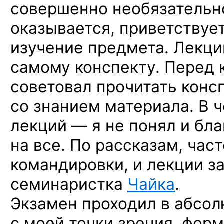
совершенно необязательн
оказывается, приветствуе
изучение предмета. Лекц
самому конспекту. Перед
советовал прочитать конс
со знанием
материала.
В 
лекций —
я не понял
и бл
на все.
По рассказам,
част
командировки,
и лекции
з
семинаристка
Чайка
.
Экзамен проходил
в абсо
с моей
точки зрения, фор