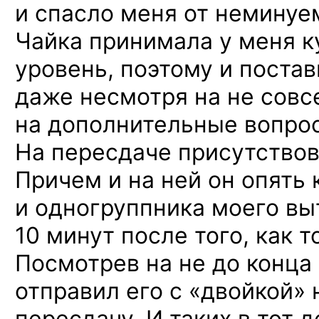
и спасло
меня
от неминуе
Чайка принимала
у меня
к
уровень, поэтому
и постав
даже несмотря
на не совс
на дополнительные
вопро
На пересдаче
присутствов
Причем
и на ней
он опять
и одногруппника
моего в
10 минут после того, как т
Посмотрев
на не до конца
отправил его
с «двойкой»
пересдачу.
И таких
в тот
д