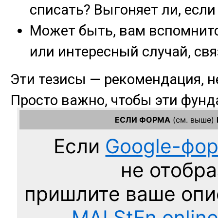
ЕСЛИ ФОРМА
(см. выше)
Если
Google-фо
не отобра
пришлите ваше оп
MAI.StEn.onlin