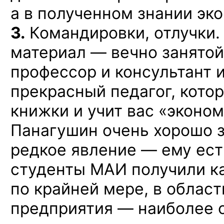
а в полученном
знании эко
3.
Командировки, отлучки.
материал —
вечно занято
профессор
и консультант
и
прекрасный педагог, котор
книжки
и учит
вас «эконом
Панагушин очень хорошо 
редкое
явление —
ему ест
студенты МАИ получили к
по крайней
мере,
в област
предприятия —
наиболее 