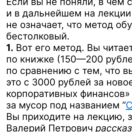
Если вы не поняли, в чем 
и в дальнейшем на лекции
не означает, что метод о
бестолковый.
1.
Вот его метод.
Вы читае
по книжке
(150—200 рубл
по сравнению
с тем,
что
в
это
с 3000 рублей
за ново
корпоративных финансов»
за мусор
под названием
“
C
Вы приходите
на лекцию,
з
Валерий Петрович
расска