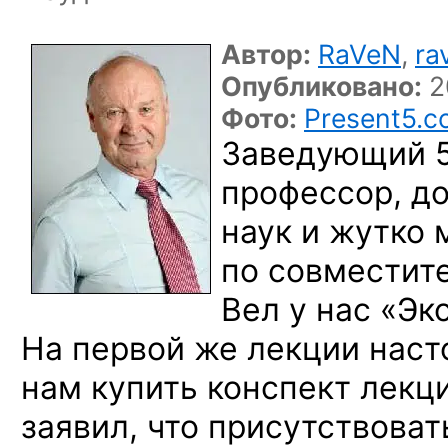
Автор:
RaVeN
,
ra
Опубликовано:
2
Фото:
Present5.
Заведующий 5
профессор, д
наук
и жутко
м
по совместите
Вел
у нас
«Эко
На первой же
лекции наст
нам купить конспект лекц
заявил, что присутствова