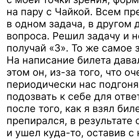
на пару
с Чайкой.
Всем пре
в одном
задача,
в другом
д
вопроса. Решил задачу
и 
получай
«3». То же
самое
На написание
билета дава
этом
он, из-за
того, что о
периодически нас подгоня
подозвать
к себе
для отве
после того, как
я взял
биле
препирался,
в результате
и ушел
куда-то,
оставив
с