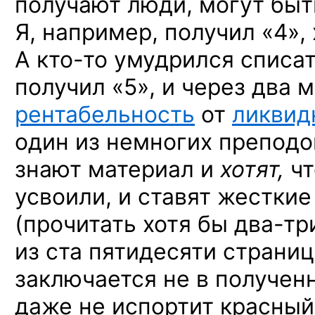
получают люди, могут бы
Я, например,
получил «4», 
А кто-то
умудрился списа
получил «5», и через два 
рентабельность
от
ликвид
один
из немногих
преподов
знают материал
и
хотят,
чт
усвоили,
и ставят
жесткие
(прочитать
хотя бы
два-тр
из ста
пятидесяти страниц
заключается
не в получен
даже
не испортит
красный