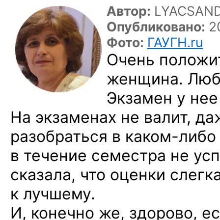
Автор:
LYACSAN
Опубликовано:
20
Фото:
ГАУГН.ru
Очень положи
женщина. Люб
Экзамен у нее
На экзаменах не валит, д
разобраться
в каком-либо
в течение семестра не усп
сказала, что оценки слегк
к лучшему.
И, конечно же, здорово, е