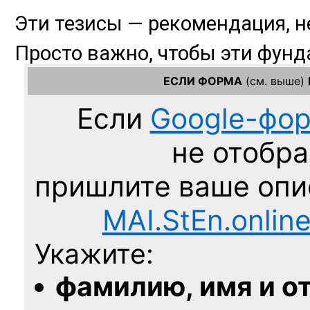
ЕСЛИ ФОРМА
(см. выше)
Если
Google-фо
не отобра
пришлите ваше оп
MAI.StEn.onlin
Укажите:
фамилию, имя и о