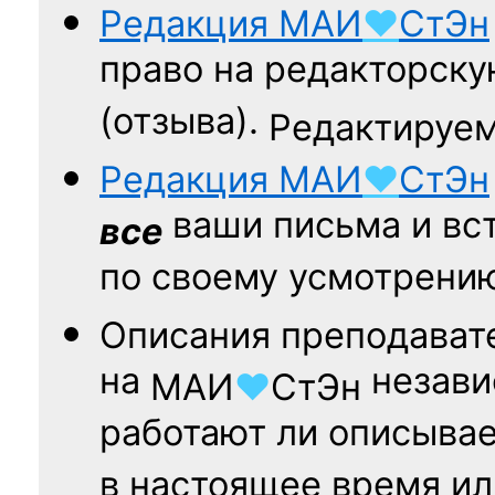
Редакция
МАИ
♥
СтЭн
право на редакторску
(отзыва).
Редактируем
Редакция
МАИ
♥
СтЭн
ваши письма и вст
все
по своему усмотрени
Описания преподават
на
независ
МАИ
♥
СтЭн
работают ли описыва
в настоящее время ил