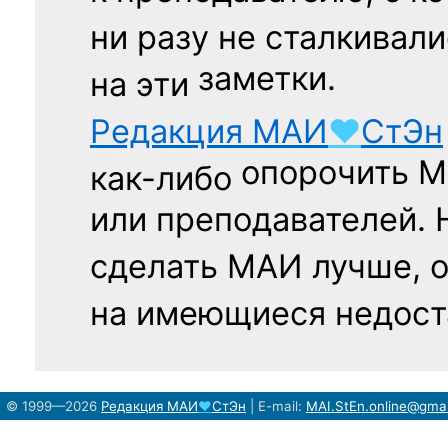
ни разу
не сталкивали
заметки.
на эти
Редакция
МАИ
♥
СтЭн
опорочить 
как-либо
или преподавателей. 
сделать МАИ лучше, 
на имеющиеся недост
© 1999—2026
Редакция
МАИ
♥
СтЭн
|
E-mail:
MAI.StEn.online@gma