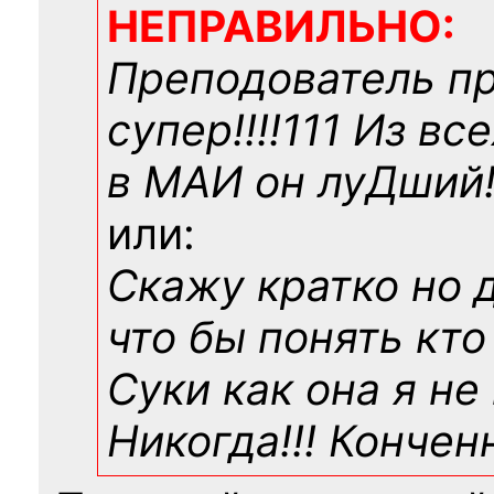
НЕПРАВИЛЬНО:
Преподователь п
супер!!!!111 Из вс
в МАИ он луДший!!
или:
Скажу кратко но 
что бы понять кто
Суки как она я не
Никогда!!! Конче