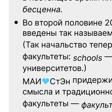
бесценна.
Во второй половине
2
введены так называе
(Так начальство тепе
факультеты:
— 
schools
университетов.)
придержи
МАИ
♥
СтЭн
смысла и традиционн
факультеты —
факуль