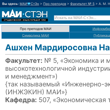
Вы здесь:
МАИ
♥
СтЭн
>
Про преподов
>
Факультет № 5
>
А. М. 
Про преподов МАИ
Информбю
Символика МАИ
Публикац
Ашхен Мардиросовна На
Факультет:
№ 5, «Экономика и 
высокотехнологичной индустри
и менеджмент»)
{так называемый «Инженерно-э
(ИНЖЭКИН) МАИ»}
Кафедра:
507, «Экономическая 