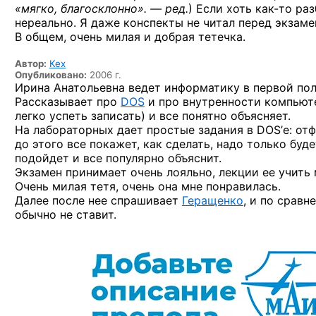
«мягко, благосклонно». — ред.
) Если хоть
как-то
раз
нереально.
Я даже
конспекты
не читал
перед экзаме
В общем,
очень милая
и добрая
тетечка.
Автор:
Kex
Опубликовано:
2006 г.
Ирина Анатольевна ведет информатику в первой пол
Рассказывает про
DOS
и про внутренности компьюте
легко успеть записать) и все понятно объясняет.
На лабораторных дает простые задания в DOS’е: отф
до этого все покажет, как сделать, надо только буд
подойдет и все популярно объяснит.
Экзамен принимает очень лояльно, лекции ее учить 
Очень милая тетя, очень она мне понравилась.
Далее после нее спрашивает
Геращенко
, и по срав
обычно не ставит.