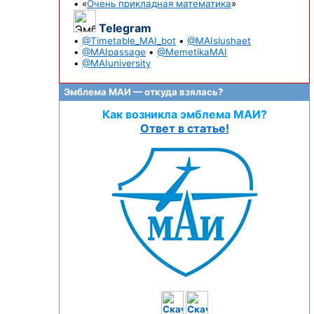
• «
Очень прикладная математика
»
Telegram
•
@Timetable_MAI_bot
•
@MAIslushaet
•
@MAIpassage
•
@MemetikaMAI
•
@MAIuniversity
Эмблема МАИ — откуда взялась?
Как возникла эмблема МАИ?
Ответ в статье!