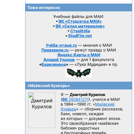
Тоже интересно
Учебные файлы для МАИ:
•
ВК «Студсетка МАИ»
•
ВК «Склад материалов»
•
СтудИзба
•
StudFile.net
Учёба-отзыв.ru
— мнения о МАИ
Проверили.ru
— режут правду о МАИ
Яндекс.Карты о МАИ
Андрей Удодов
— для 1 факультета
«
Барковиана
»
—
«Лука Мудищев»
и пр.
«Маёвский букварь»
Я —
Дмитрий Курилов
(
ВК
292841211
), учился в МАИ
в 1984—1990 гг.
«
Маёвский
букварь
» — сборник рассказов,
баек, новелл, каждая
из которых — документ эпохи.
Это своеобразная «маёвская
библия» радостных
и беспокойных времён