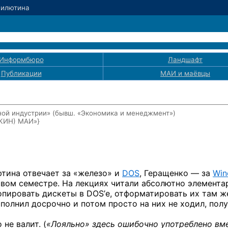
Милютина
Информбюро
Ландшафт
Публикации
МАИ
и маёвцы
ой индустрии» (бывш. «Экономика и менеджмент»)
ЭКИН) МАИ»}
тина отвечает
за «железо»
и
DOS
,
Геращенко —
за
Win
рвом
семестре.
На лекциях
читали абсолютно элемента
опировать дискеты
в DOS’е,
отформатировать
их там ж
ыполнил
досрочно
и потом
просто
на них
не ходил,
полу
о
не валит.
(
«Лояльно» здесь ошибочно употреблено вм