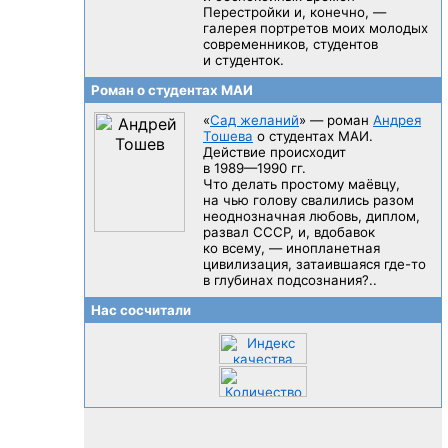
Перестройки и, конечно, —
галерея портретов моих молодых
современников, студентов
и студенток.
Роман о студентах МАИ
«
Сад желаний
» — роман
Андрея
Тошева
о студентах МАИ.
Действие происходит
в 1989—1990 гг.
Что делать простому маёвцу,
на чью голову свалились разом
неоднозначная любовь, диплом,
развал CCCP, и, вдобавок
ко всему, — инопланетная
цивилизация, затаившаяся
где-то
в глубинах подсознания?..
Нас сосчитали