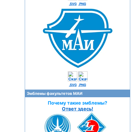
.SVG
.PNG
.SVG
.PNG
Эмблемы факультетов МАИ
Почему такие эмблемы?
Ответ здесь!