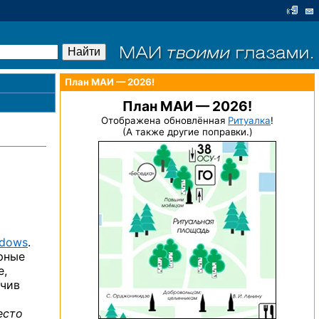
План МАИ — 2026!
План МАИ — 2026!
Отображена обновлённая
Ритуалка
!
(А также другие поправки.)
dows
.
рные
е,
чив
есто