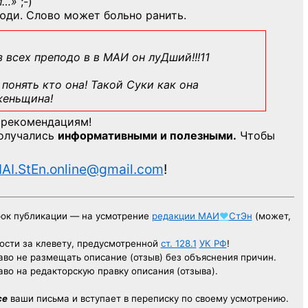
л…»
;-)
юди. Слово может больно ранить.
з всех преподо в в МАИ он луДший!!!11
понять кто она! Такой Суки как она
женьщина!
 рекомендациям!
получались
информативными и полезными.
Чтобы
AI.StEn.online@gmail.com
!
рок публикации — на усмотрение
редакции
МАИ
♥
СтЭн
(может,
ости за клевету, предусмотренной
ст. 128.1
УК РФ
!
аво не размещать описание (отзыв) без объяснения причин.
аво на редакторскую правку описания (отзыва).
се
ваши письма и вступает в переписку по своему усмотрению.