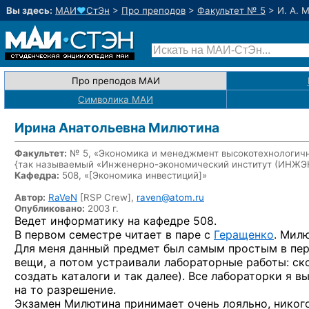
Вы здесь:
МАИ
♥
СтЭн
>
Про преподов
>
Факультет № 5
>
И. А. 
Про преподов МАИ
Символика МАИ
Ирина Анатольевна Милютина
Факультет:
№ 5, «Экономика и менеджмент высокотехнологичн
{так называемый «Инженерно-экономический институт (ИНЖ
Кафедра:
508, «
[Экономика инвестиций]
»
Автор:
RaVeN
[RSP Crew],
raven@atom.ru
Опубликовано:
2003 г.
Ведет информатику
на кафедре 508.
В первом
семестре читает
в паре
с
Геращенко
.
Милю
Для меня данный предмет был самым простым
в пе
вещи,
а потом
устраивали лабораторные работы: ск
создать каталоги
и так
далее). Все лабораторки
я в
на то разрешение.
Экзамен Милютина принимает очень лояльно, никог