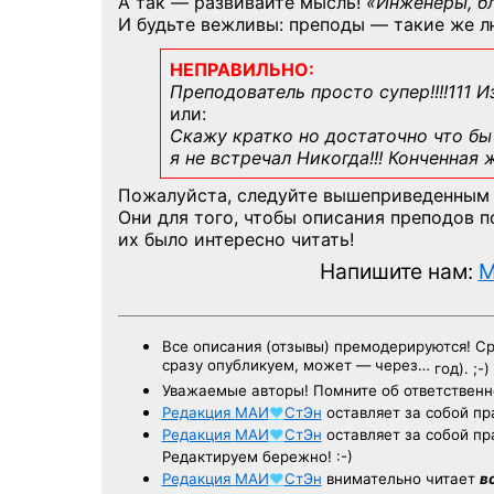
А так — развивайте мысль!
«Инженеры, б
И будьте вежливы: преподы — такие же л
НЕПРАВИЛЬНО:
Преподователь просто супер!!!!111 И
или:
Скажу кратко но достаточно что бы 
я не встречал Никогда!!! Конченная
Пожалуйста, следуйте вышеприведенным
Они для того, чтобы описания преподов 
их было интересно читать!
Напишите нам:
M
Все описания (отзывы) премодерируются! С
сразу опубликуем, может — через…
год). ;-)
Уважаемые авторы! Помните об ответственн
Редакция
МАИ
♥
СтЭн
оставляет за собой пр
Редакция
МАИ
♥
СтЭн
оставляет за собой пр
Редактируем бережно! :-)
Редакция
МАИ
♥
СтЭн
внимательно читает
в