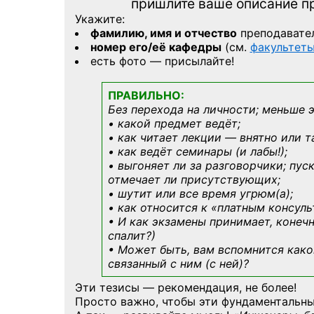
пришлите ваше описание 
Укажите:
фамилию, имя и отчество
преподавате
номер его/её кафедры
(см.
факультет
есть фото — присылайте!
ПРАВИЛЬНО:
Без перехода на личности; меньше 
• какой предмет ведёт;
• как читает лекции — внятно или т
• как ведёт семинары (и лабы!);
• выгоняет ли за разговорчики; пус
отмечает ли присутствующих;
• шутит или все время угрюм(а);
• как относится к «платным консул
• И как экзамены принимает, конечн
спалит?)
• Может быть, вам вспомнится
како
связанный с ним (с ней)?
Эти тезисы — рекомендация, не более!
Просто важно, чтобы эти фундаментальны