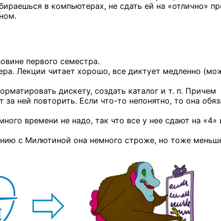
бираешься
в компьютерах,
не сдать ей
на «отлично»
пр
ном.
овине первого семестра.
ра. Лекции читает хорошо, все диктует медленно (мо
орматировать дискету, создать каталог и т. п. Причем
ет за ней повторить. Если
что-то
непонятно, то она обя
много времени не надо, так что все у нее
сдают на «4» 
нению с Милютиной она немного строже, но тоже меньш