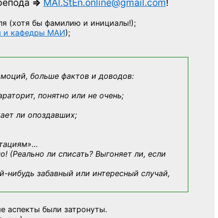
препода
=>
MAI.StEn.online@gmail.com
!
ля
(хотя бы фамилию и инициалы!);
ы и кафедры МАИ
);
эмоций, больше фактов и доводов:
араторит, понятно или не очень;
кает ли опоздавших;
ьтациям»
…
о! (Реально ли списать? Выгоняет ли, если
й-нибудь
забавный или интересный случай,
е аспекты были затронуты.