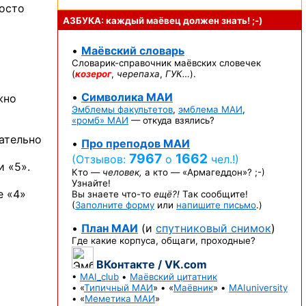
осто
АЗБУКА: каждый маёвец должен
знать! ;-)
•
Маёвский словарь
Словарик-справочник
маёвских словечек
(
козерог
,
черепаха
,
ГУК…
).
•
Символика МАИ
жно
Эмблемы факультетов
,
эмблема МАИ
,
«ромб» МАИ
— откуда взялись?
зательно
•
Про преподов МАИ
7967
1662
(Отзывов:
о
чел.!)
и «5».
Кто —
человек,
а кто —
«Армагеддон»? ;-)
Узнайте!
е «4»
Вы знаете
что-то
ещё?!
Так сообщите!
(
Заполните форму
или
напишите письмо
.)
•
План МАИ
(и
спутниковый снимок
)
Где какие корпуса, общаги, проходные?
ВКонтакте / VK.com
•
MAI_club
•
Маёвский цитатник
• «
Типичный МАИ
» • «
Маёвник
» •
MAIuniversity
• «
Меметика МАИ
»