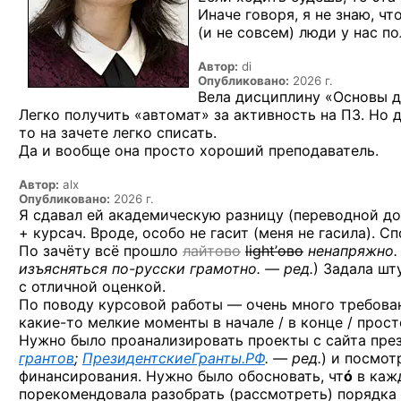
Иначе говоря, я не знаю, чт
(и не совсем) люди у нас п
Автор:
di
Опубликовано:
2026 г.
Вела дисциплину «Основы д
Легко получить «автомат» за активность на ПЗ. Но 
то на зачете легко списать.
Да и вообще она просто хороший преподаватель.
Автор:
alx
Опубликовано:
2026 г.
Я сдавал ей академическую разницу (переводной д
+ курсач. Вроде, особо не гасит (меня не гасила). С
По зачёту всё прошло
лайтово
light’ово
ненапряжно.
изъясняться
по-русски
грамотно. — ред.
)
Задала шту
с отличной оценкой.
По поводу курсовой работы — очень много требова
какие-то
мелкие моменты в начале / в конце / прос
Нужно было проанализировать проекты с сайта през
грантов
;
ПрезидентскиеГранты.РФ
. — ред.
) и посмот
финансирования. Нужно было обосновать, чт
ó
в кажд
порекомендовала разобрать (рассмотреть) порядка