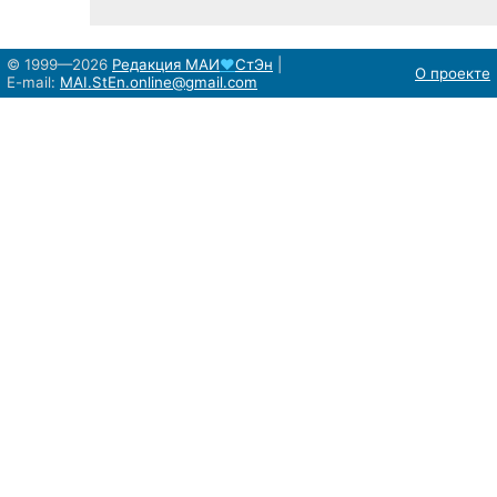
© 1999—2026
Редакция
МАИ
♥
СтЭн
|
О проекте
E-mail:
MAI.StEn.online@gmail.com