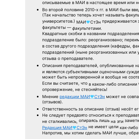
описываемые в МАИ в настоящее время или н
Во второй половине
2010-х гг.
в МАИ были вве
(Так начальство теперь хочет называть факул
университетов.)
придерживается з
МАИ
♥
СтЭн
факультеты —
факультетами.
Квадратные скобки в названии подразделения 
подразделение было: реорганизовано; переи
в состав другого подразделения (кафедры, фак
подразделений (ныне реорганизованных или 
отзыва о преподавателе.
Описания преподавателей, опубликованные
н
и являются
субъективными оценочными сужд
может быть непроверенной и вообще не соо
Если вы считаете, что
в каком-либо описании
опровержение, не стесняйтесь!
Мнение
редакции
МАИ
♥
СтЭн
может не совпа
(отзывов).
Ответственность
за описание
(отзыв) несёт ег
Не следует
предвзято относиться
к преподава
опираясь лишь
заметк
не сталкивались,
на эти
не имеет цели
Редакция
МАИ
♥
СтЭн
как-либо
Напротив, мы хотим сделать МАИ лучше, обр