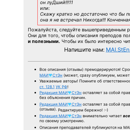
он луДший!!!11
или:
Скажу кратко но достаточно что бы по
она я не встречал Никогда!!! Конченна
Пожалуйста, следуйте вышеприведенным 
Они для того, чтобы описания преподов п
и полезными.
Чтобы их было интересно чит
Напишите нам:
MAI.StEn
Все описания (отзывы) премодерируются! Ср
МАИ
♥
СтЭн
(может, сразу опубликуем, може
Уважаемые авторы! Помните об ответственнос
ст. 128.1
УК РФ
!
Редакция
МАИ
♥
СтЭн
оставляет за собой пра
без объяснения причин.
Редакция
МАИ
♥
СтЭн
оставляет за собой пра
(отзыва).
Редактируем бережно! :-)
Редакция
МАИ
♥
СтЭн
внимательно читает
все
по своему усмотрению.
Описания преподавателей публикуются на
МА