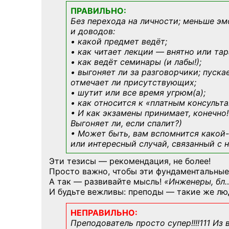
ПРАВИЛЬНО:
Без перехода на личности; меньше эм
и доводов:
• какой предмет ведёт;
• как читает лекции — внятно или тар
• как ведёт семинары (и лабы!);
• выгоняет ли за разговорчики; пуска
отмечает ли присутствующих;
• шутит или все время угрюм(а);
• как относится к «платным консульт
• И как экзамены принимает, конечно!
Выгоняет ли, если спалит?)
• Может быть, вам вспомнится
какой-
или интересный случай, связанный с н
Эти тезисы — рекомендация, не более!
Просто важно, чтобы эти фундаментальные
А так — развивайте мысль!
«Инженеры, бл
И будьте вежливы: преподы — такие же лю
НЕПРАВИЛЬНО:
Преподователь просто супер!!!!111 Из