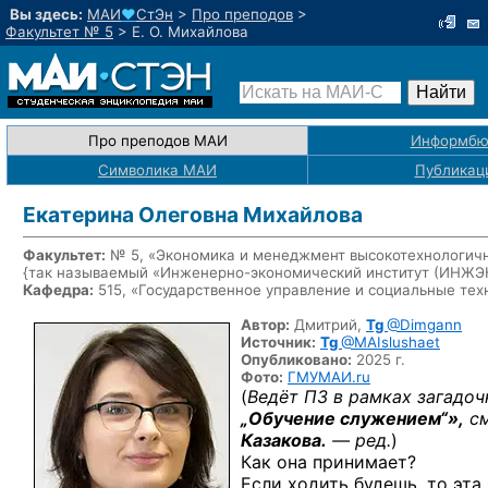
Вы здесь:
МАИ
♥
СтЭн
>
Про преподов
>
Факультет № 5
>
Е. О. Михайлова
Про преподов МАИ
Информбю
Символика МАИ
Публикац
Екатерина Олеговна Михайлова
Факультет:
№ 5, «Экономика и менеджмент высокотехнологичн
{так называемый «Инженерно-экономический институт (ИНЖ
Кафедра:
515, «Государственное управление и социальные тех
Автор:
Дмитрий,
Tg
@Dimgann
Источник:
Tg
@MAIslushaet
Опубликовано:
2025 г.
Фото:
ГМУМАИ.ru
(
Ведёт ПЗ в рамках загадо
„Обучение служением“»,
с
Казакова.
— ред.
)
Как она принимает?
Если ходить будешь, то эта