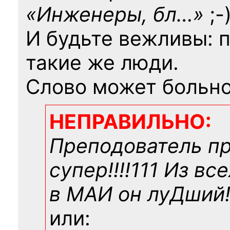
«Инженеры, бл…»
;-
И будьте вежливы: 
такие же люди.
Слово может больно
НЕПРАВИЛЬНО:
Преподователь п
супер!!!!111 Из вс
в МАИ он луДший!!
или: