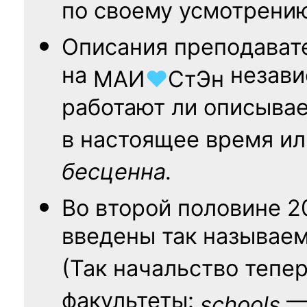
по своему усмотрени
Описания преподават
на
независ
МАИ
♥
СтЭн
работают ли описыва
в настоящее время ил
бесценна.
Во второй половине
2
введены так называе
(Так начальство тепе
факультеты:
— 
schools