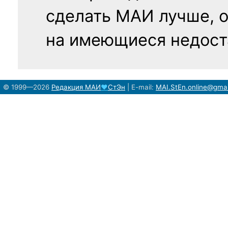
сделать МАИ лучше, 
на имеющиеся недост
© 1999—2026
Редакция
МАИ
♥
СтЭн
|
E-mail:
MAI.StEn.online@gma