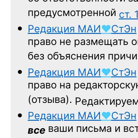
предусмотренной
ст. 
Редакция
МАИ
♥
СтЭн
право не размещать о
без объяснения причи
Редакция
МАИ
♥
СтЭн
право на редакторску
(отзыва).
Редактируем
Редакция
МАИ
♥
СтЭн
ваши письма и вст
все