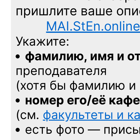
пришлите ваше оп
MAI.StEn.onlin
Укажите:
фамилию, имя и о
преподавателя
(хотя бы фамилию и 
номер его/её каф
(см.
факультеты и 
есть фото — присы