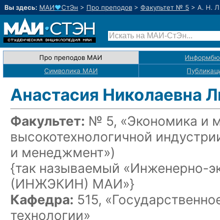
Вы здесь:
МАИ
♥
СтЭн
>
Про преподов
>
Факультет № 5
>
А. Н. 
Про преподов МАИ
Информбю
Символика МАИ
Публикац
Анастасия Николаевна 
Факультет:
№ 5, «Экономика и 
высокотехнологичной индустри
и менеджмент»)
{так называемый «Инженерно-э
(ИНЖЭКИН) МАИ»}
Кафедра:
515, «Государственно
технологии»