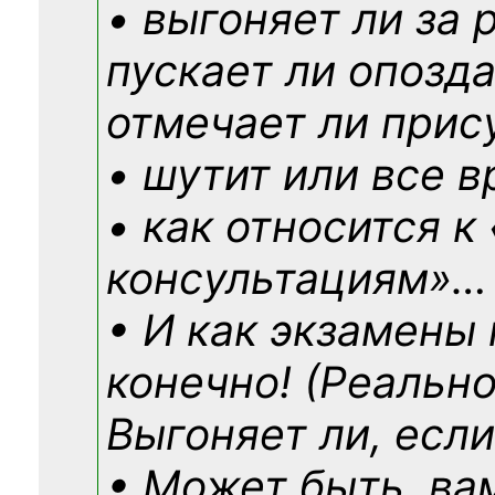
• выгоняет ли за 
пускает ли опозд
отмечает ли прис
• шутит или все в
• как относится к
консультациям»
…
• И как экзамены
конечно! (Реально
Выгоняет ли, если
• Может быть, ва