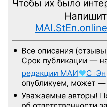
Чтобы их было интер
Напишит
MAI.StEn.onlin
Все описания (отзывы
Срок публикации — н
редакции
МАИ
♥
СтЭн
опубликуем, может 
Уважаемые авторы! П
об ответственности за