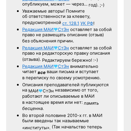
опубликуем, может — через…
год). ;-)
Уважаемые авторы! Помните
об ответственности за клевету,
предусмотренной
ст. 128.1
УК РФ
!
Редакция
МАИ
♥
СтЭн
оставляет за собой
право не размещать описание (отзыв)
без объяснения причин.
Редакция
МАИ
♥
СтЭн
оставляет за собой
право на редакторскую правку описания
(отзыва).
Редактируем бережно! :-)
Редакция
МАИ
♥
СтЭн
внимательно
читает
ваши письма и вступает
все
в переписку по своему усмотрению.
Описания преподавателей публикуются
на
независимо от того,
МАИ
♥
СтЭн
работают ли описываемые в МАИ
в настоящее время или нет:
память
бесценна.
Во второй половине
2010-х гг.
в МАИ
были введены так называемые
(Так начальство теперь
«институты».