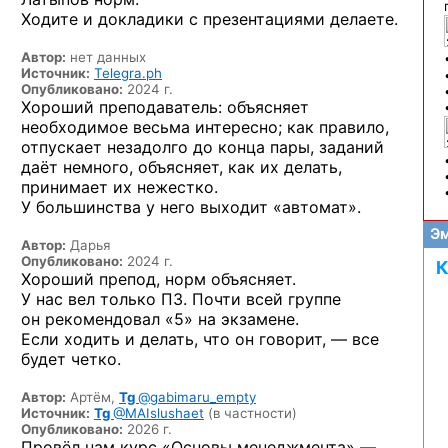
Ходите и докладики с презентациями делаете.
Автор:
нет данных
Источник:
Telegra.ph
Опубликовано:
2024 г.
Хороший преподаватель: объясняет
необходимое весьма интересно; как правило,
отпускает незадолго до конца пары, заданий
даёт немного, объясняет, как их делать,
принимает их нежестко.
У большинства у него выходит «автомат».
Эм
Автор:
Дарья
Опубликовано:
2024 г.
К
Хороший препод, норм объясняет.
У нас вел только ПЗ. Почти всей группе
он рекомендовал «5» на экзамене.
Если ходить и делать, что он говорит, — все
будет четко.
Автор:
Артём,
Tg
@gabimaru_empty
Источник:
Tg
@MAIslushaet
(в частности)
Опубликовано:
2026 г.
Провёл нам курс «Основы менеджмента» —