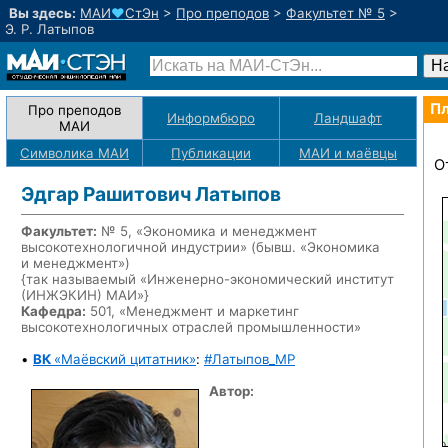
Вы здесь:
МАИ
♥
СтЭн
>
Про преподов
>
Факультет № 5
>
Э. Р. Латыпов
Пл
Про преподов
Информбюро
Ландшафт
МАИ
Символика МАИ
Публикации
МАИ
и маёвцы
О
Эдгар Рашитович Латыпов
Факультет:
№ 5, «Экономика и менеджмент
высокотехнологичной индустрии» (бывш. «Экономика
и менеджмент»)
{так называемый «Инженерно-экономический институт
(ИНЖЭКИН) МАИ»}
Кафедра:
501, «Менеджмент и маркетинг
высокотехнологичных отраслей промышленности»
•
ВК
«Маёвский цитатник»
:
#Латыпов_MP
Автор: