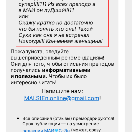
супер!!!!111 Из всех преподо в
в МАИ он луДший!!!11
или:
Скажу кратко но достаточно
что бы понять кто она! Такой
Суки как она я не встречал
Никогда!!! Конченная
женьщина!
Пожалуйста, следуйте
вышеприведенным рекомендациям!
Они для того, чтобы описания преподов
получались
информативными
и полезными.
Чтобы их было
интересно читать!
Напишите нам:
MAI.StEn.online@gmail.com
!
Все описания (отзывы) премодерируются!
Срок публикации — на усмотрение
(может, сразу
редакции
МАИ
♥
СтЭн