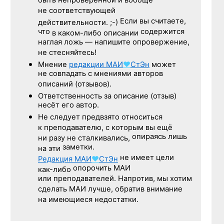
быть непроверенной и вообще
не соответствующей
Если вы считаете,
действительности. ;-)
что
содержится
в каком-либо описании
наглая ложь — напишите опровержение,
не стесняйтесь!
Мнение
редакции
МАИ
♥
СтЭн
может
не совпадать с мнениями авторов
описаний (отзывов).
Ответственность
за описание
(отзыв)
несёт его автор.
Не следует
предвзято относиться
к преподавателю,
с которым
вы ещё
опираясь лишь
ни разу
не сталкивались,
заметки.
на эти
не имеет цели
Редакция
МАИ
♥
СтЭн
опорочить МАИ
как-либо
или преподавателей. Напротив, мы хотим
сделать МАИ лучше, обратив внимание
на имеющиеся недостатки.