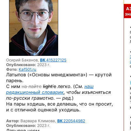
А
зна
Осирий Баканов,
ВК
415227125
Опубликовано:
2023 г.
Фото:
Kaf501.ru
Латыпов («Основы менеджмента») — крутой
парень.
С ним
на лайте
light’е
легко.
(
См.
наш
редакционный словарик
, чтобы изъясняться
по-русски
грамотно. — ред.
)
На пары ходишь, все делаешь, что он просит,
и с отличной оценкой уходишь.
Автор:
Варвара Климова,
ВК
220544982
Опубликовано:
2023 г.
Латыпов норм.