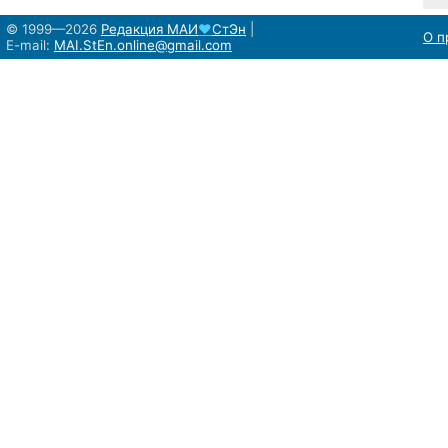
© 1999—2026
Редакция
МАИ
♥
СтЭн
|
О п
E-mail:
MAI.StEn.online@gmail.com