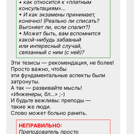
• как относится к «платным
консультациям»
…
• И как экзамены принимает,
конечно! (Реально ли списать?
Выгоняет ли, если спалит?)
• Может быть, вам вспомнится
какой-нибудь
забавный
или интересный случай,
связанный с ним (с ней)?
Эти тезисы — рекомендация, не более!
Просто важно, чтобы
эти фундаментальные аспекты были
затронуты.
А так — развивайте мысль!
«Инженеры, бл…»
;-)
И будьте вежливы: преподы —
такие же люди.
Слово может больно ранить.
НЕПРАВИЛЬНО:
Преподователь просто