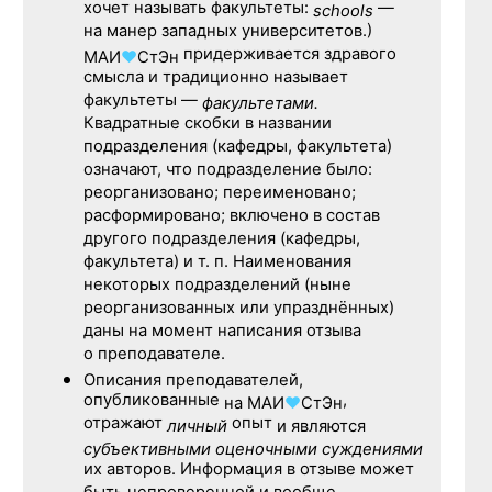
хочет называть факультеты:
—
schools
на манер западных университетов.)
придерживается здравого
МАИ
♥
СтЭн
смысла и традиционно называет
факультеты —
факультетами.
Квадратные скобки в названии
подразделения (кафедры, факультета)
означают, что подразделение было:
реорганизовано; переименовано;
расформировано; включено в состав
другого подразделения (кафедры,
факультета) и т. п. Наименования
некоторых подразделений (ныне
реорганизованных или упразднённых)
даны на момент написания отзыва
о преподавателе.
Описания преподавателей,
опубликованные
,
на
МАИ
♥
СтЭн
отражают
опыт
личный
и являются
субъективными оценочными суждениями
их авторов. Информация в отзыве может