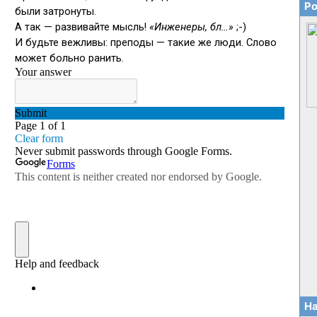
Ро
На