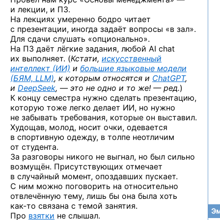
и лекции, и ПЗ.
На лекциях умеренно бодро читает
с презентации, иногда задаёт вопросы «в зал».
Для сдачи слушать «опционально».
На ПЗ даёт лёгкие задания, любой AI chat
их выполняет. (
Кстати,
искусственный
интеллект (ИИ)
и
большие языковые модели
(БЯМ, LLM)
, к которым относятся и
ChatGPT
,
и
DeepSeek
, — это не одно и то же! — ред.
)
К концу семестра нужно сделать презентацию,
которую тоже легко делает ИИ, но нужно
не забывать требования, которые он выставил.
Худощав, молод, носит очки, одевается
в спортивную одежду, в толпе неотличим
от студента.
За разговоры никого не выгнал, но был сильно
возмущён. Присутствующих отмечает
в случайный момент, опоздавших пускает.
С ним можно поговорить на относительно
отвлечённую тему, лишь бы она была хоть
как-то
связана с темой занятия.
Эм
Про
взятки
не слышал.