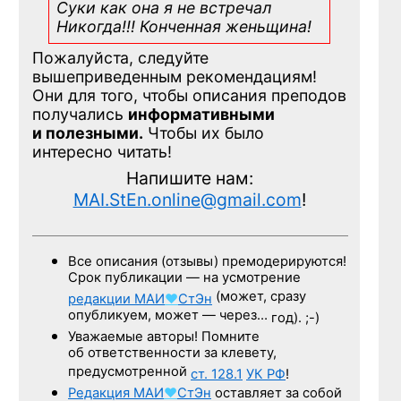
Суки как она я не встречал
Никогда!!! Конченная
женьщина!
Пожалуйста, следуйте
вышеприведенным рекомендациям!
Они для того, чтобы описания преподов
получались
информативными
и полезными.
Чтобы их было
интересно читать!
Напишите нам:
MAI.StEn.online@gmail.com
!
Все описания (отзывы) премодерируются!
Срок публикации — на усмотрение
(может, сразу
редакции
МАИ
♥
СтЭн
опубликуем, может — через…
год). ;-)
Уважаемые авторы! Помните
об ответственности за клевету,
предусмотренной
ст. 128.1
УК РФ
!
Редакция
МАИ
♥
СтЭн
оставляет за собой