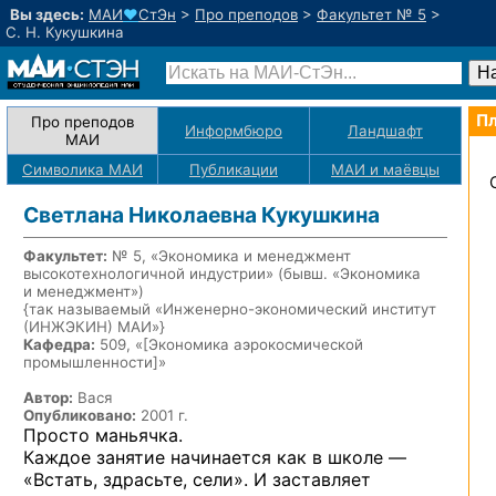
Вы здесь:
МАИ
♥
СтЭн
>
Про преподов
>
Факультет № 5
>
С. Н. Кукушкина
Пл
Про преподов
Информбюро
Ландшафт
МАИ
Символика МАИ
Публикации
МАИ
и маёвцы
Светлана Николаевна Кукушкина
Факультет:
№ 5, «Экономика и менеджмент
высокотехнологичной индустрии» (бывш. «Экономика
и менеджмент»)
{так называемый «Инженерно-экономический институт
(ИНЖЭКИН) МАИ»}
Кафедра:
509, «
[Экономика аэрокосмической
промышленности]
»
Автор:
Вася
Опубликовано:
2001 г.
Просто маньячка.
Каждое занятие начинается как в школе —
«Встать, здрасьте, сели». И заставляет