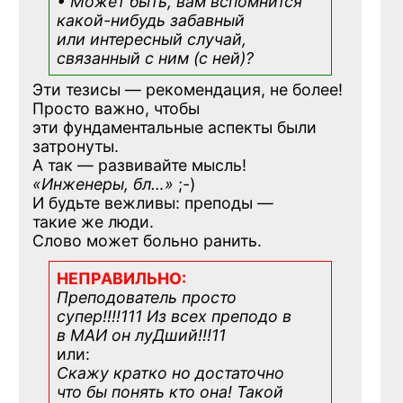
• Может быть, вам вспомнится
какой-нибудь
забавный
или интересный случай,
связанный с ним (с ней)?
Эти тезисы — рекомендация, не более!
Просто важно, чтобы
эти фундаментальные аспекты были
затронуты.
А так — развивайте мысль!
«Инженеры, бл…»
;-)
И будьте вежливы: преподы —
такие же люди.
Слово может больно ранить.
НЕПРАВИЛЬНО:
Преподователь просто
супер!!!!111 Из всех преподо в
в МАИ он луДший!!!11
или:
Скажу кратко но достаточно
что бы понять кто она! Такой