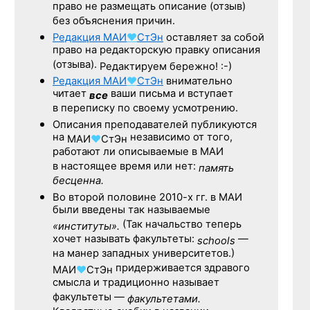
право не размещать описание (отзыв)
без объяснения причин.
Редакция
МАИ
♥
СтЭн
оставляет за собой
право на редакторскую правку описания
(отзыва).
Редактируем бережно! :-)
Редакция
МАИ
♥
СтЭн
внимательно
читает
ваши письма и вступает
все
в переписку по своему усмотрению.
Описания преподавателей публикуются
на
независимо от того,
МАИ
♥
СтЭн
работают ли описываемые в МАИ
в настоящее время или нет:
память
бесценна.
Во второй половине
2010-х гг.
в МАИ
были введены так называемые
(Так начальство теперь
«институты».
хочет называть факультеты:
—
schools
на манер западных университетов.)
придерживается здравого
МАИ
♥
СтЭн
смысла и традиционно называет
факультеты —
факультетами.