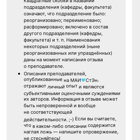
Квадратные скобки в названии
подразделения (кафедры, факультета)
означают, что подразделение было:
реорганизовано; переименовано;
расформировано; включено в состав
другого подразделения (кафедры,
факультета) и т. п. Наименования
некоторых подразделений (ныне
реорганизованных или упразднённых)
даны на момент написания отзыва
о преподавателе.
Описания преподавателей,
опубликованные
,
на
МАИ
♥
СтЭн
отражают
опыт
личный
и являются
субъективными оценочными суждениями
их авторов. Информация в отзыве может
быть непроверенной и вообще
не соответствующей
Если вы считаете,
действительности. ;-)
что
содержится
в каком-либо описании
наглая ложь — напишите опровержение,
не стесняйтесь!