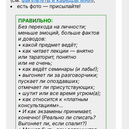
(см.
факультеты и кафедры МАИ
);
есть фото — присылайте!
ПРАВИЛЬНО:
Без перехода на личности;
меньше эмоций, больше фактов
и доводов:
• какой предмет ведёт;
• как читает лекции — внятно
или тараторит, понятно
или не очень;
• как ведёт семинары (и лабы!);
• выгоняет ли за разговорчики;
пускает ли опоздавших;
отмечает ли присутствующих;
• шутит или все время угрюм(а);
• как относится к «платным
консультациям»
…
• И как экзамены принимает,
конечно! (Реально ли списать?
Выгоняет ли, если спалит?)