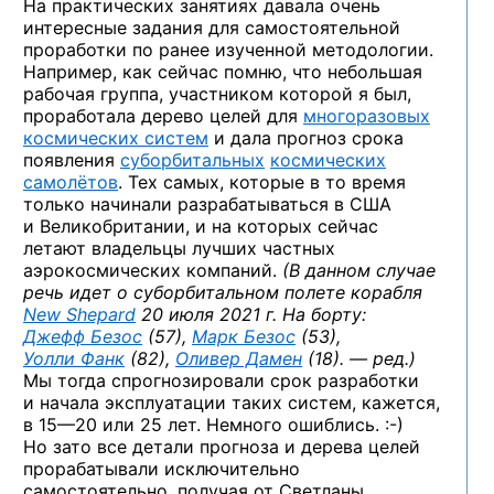
На практических занятиях давала очень
интересные задания для самостоятельной
проработки по ранее изученной методологии.
Например, как сейчас помню, что небольшая
рабочая группа, участником которой я был,
проработала дерево целей для
многоразовых
космических систем
и дала прогноз срока
появления
суборбитальных
космических
самолётов
. Тех самых, которые в то время
только начинали разрабатываться в США
и Великобритании, и на которых сейчас
летают владельцы лучших частных
аэрокосмических компаний.
(В данном случае
речь идет о суборбитальном полете корабля
New Shepard
20 июля 2021 г. На борту:
Джефф Безос
(57),
Марк Безос
(53),
Уолли Фанк
(82),
Оливер Дамен
(18). — ред.)
Мы тогда спрогнозировали срок разработки
и начала эксплуатации таких систем, кажется,
в 15—20
или 25 лет. Немного
ошиблись. :-)
Но зато все детали прогноза и дерева целей
прорабатывали исключительно
самостоятельно, получая от Светланы