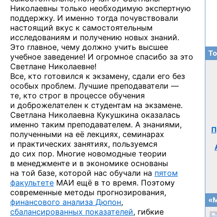
Николаевны только необходимую экспертную
поддержку. И именно тогда почувствовали
настоящий вкус к самостоятельным
исследованиям и получению новых знаний.
Это главное, чему должно учить высшее
То
учебное заведение! И огромное спасибо за это
Светлане Николаевне!
Все, кто готовился к экзамену, сдали его без
особых проблем. Лучшие преподаватели —
те, кто строг в процессе обучения
и доброжелателен к студентам на экзамене.
Светлана Николаевна Кукушкина оказалась
именно таким преподавателем. А знаниями,
П
полученными на её лекциях, семинарах
и практических занятиях, пользуемся
до сих пор. Многие новомодные теории
в менеджменте и в экономике основаны
на той базе, которой нас обучали на
пятом
факультете
МАИ ещё в то время. Поэтому
современные методы прогнозирования,
«М
финансового анализа Дюпон
,
сбалансированных показателей
, гибкие