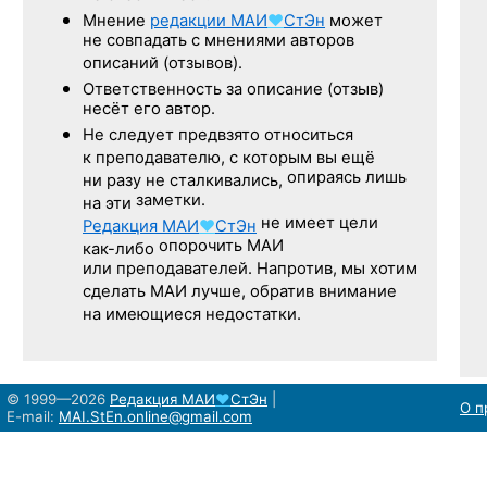
Мнение
редакции
МАИ
♥
СтЭн
может
не совпадать с мнениями авторов
описаний (отзывов).
Ответственность
за описание
(отзыв)
несёт его автор.
Не следует
предвзято относиться
к преподавателю,
с которым
вы ещё
опираясь лишь
ни разу
не сталкивались,
заметки.
на эти
не имеет цели
Редакция
МАИ
♥
СтЭн
опорочить МАИ
как-либо
или преподавателей. Напротив, мы хотим
сделать МАИ лучше, обратив внимание
на имеющиеся недостатки.
© 1999—2026
Редакция
МАИ
♥
СтЭн
|
О п
E-mail:
MAI.StEn.online@gmail.com