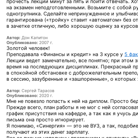
прочесть лекции минут
за пять
и пойти
отвечать. Х
на экзамен
неподготовленными. Возьмите
с собой
ру
одногрупника. Сделайте непринужденное
и улыбчив
гарантирована («тройку» ставит «автоматом» без от
в зачетке
отличную, либо хорошую оценку
за курсов
Автор:
Дон Капитон
Опубликовано:
2007 г.
Золотой человек!
Преподавала «Финансы и кредит» на 3 курсе у
5 фак
Лекции ведет замечательно, все понятно; при этом 
время на последующих дисциплинах. Прекрасный при
в спокойной обстановке с доброжелательным препо
в сессию, зазубренные и «зашпоренные», о которых 
Автор:
Сергей Тарасов
Опубликовано:
2020 г.
Мне не повезло попасть к ней на диплом. Просто бед
Прежде всего, план работы я не мог с ней согласова
график присутствия на кафедре, а так как я учусь д
письма она просто игнорирует.
Я понимаю, «Синергия» — это не ВУЗ, а так, подоби
получают из этих денег зарплату.