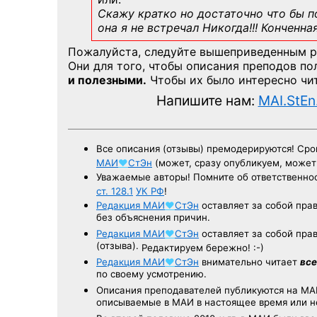
Скажу кратко но достаточно что бы по
она я не встречал Никогда!!! Конченна
Пожалуйста, следуйте вышеприведенным 
Они для того, чтобы описания преподов п
и полезными.
Чтобы их было интересно чит
Напишите нам:
MAI.StEn
Все описания (отзывы) премодерируются! Ср
МАИ
♥
СтЭн
(может, сразу опубликуем, може
Уважаемые авторы! Помните об ответственнос
ст. 128.1
УК РФ
!
Редакция
МАИ
♥
СтЭн
оставляет за собой пра
без объяснения причин.
Редакция
МАИ
♥
СтЭн
оставляет за собой пра
(отзыва).
Редактируем бережно! :-)
Редакция
МАИ
♥
СтЭн
внимательно читает
все
по своему усмотрению.
Описания преподавателей публикуются на
МА
описываемые в МАИ в настоящее время или н