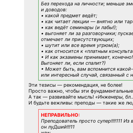
Без перехода на личности; меньше эм
и доводов:
• какой предмет ведёт;
• как читает лекции — внятно или тар
• как ведёт семинары (и лабы!);
• выгоняет ли за разговорчики; пуска
отмечает ли присутствующих;
• шутит или все время угрюм(а);
• как относится к «платным консульт
• И как экзамены принимает, конечно!
Выгоняет ли, если спалит?)
• Может быть, вам вспомнится
какой-
или интересный случай, связанный с н
Эти тезисы — рекомендация, не более!
Просто важно, чтобы эти фундаментальные
А так — развивайте мысль!
«Инженеры, бл
И будьте вежливы: преподы — такие же лю
НЕПРАВИЛЬНО:
Преподователь просто супер!!!!111 Из
он луДший!!!11
или: