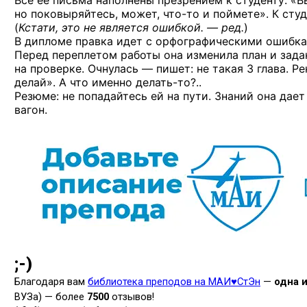
Все ее письма наполнены презрением к студенту: «В
но поковыряйтесь, может,
что-то
и поймете». К студ
(
Кстати, это не является
ошибкой. — ред.
)
В дипломе правка идет с орфографическими ошибк
Перед переплетом работы она изменила план и зад
на проверке. Очнулась — пишет: не такая 3 глава. Ре
делай». А что именно
делать-то?..
Резюме: не попадайтесь ей на пути. Знаний она дает
вагон.