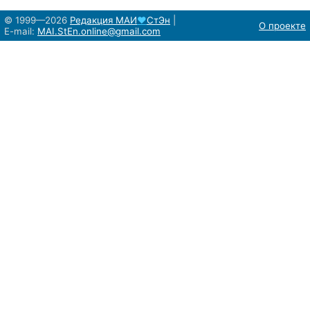
© 1999—2026
Редакция
МАИ
♥
СтЭн
|
О проекте
E-mail:
MAI.StEn.online@gmail.com