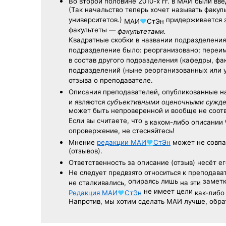
Во второй половине
2010-х гг.
в МАИ были вве
(Так начальство теперь хочет называть факул
университетов.)
придерживается з
МАИ
♥
СтЭн
факультеты —
факультетами.
Квадратные скобки в названии подразделения 
подразделение было: реорганизовано; переи
в состав другого подразделения (кафедры, фак
подразделений (ныне реорганизованных или 
отзыва о преподавателе.
Описания преподавателей, опубликованные
н
и являются
субъективными оценочными сужд
может быть непроверенной и вообще не соо
Если вы считаете, что
в каком-либо описании
опровержение, не стесняйтесь!
Мнение
редакции
МАИ
♥
СтЭн
может не совпа
(отзывов).
Ответственность
за описание
(отзыв) несёт ег
Не следует
предвзято относиться
к преподава
опираясь лишь
заметк
не сталкивались,
на эти
не имеет цели
Редакция
МАИ
♥
СтЭн
как-либо
Напротив, мы хотим сделать МАИ лучше, обр