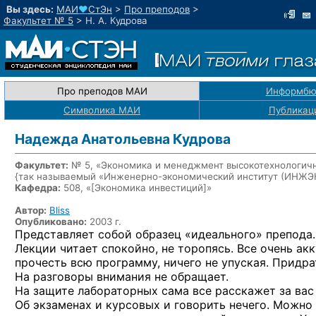
Вы здесь:
МАИ
♥
СтЭн
>
Про преподов
>
Факультет № 5
>
Н. А. Кудрова
Про преподов МАИ
Информбю
Символика МАИ
Публикац
Надежда Анатольевна Кудрова
Факультет:
№ 5, «Экономика и менеджмент высокотехнологичн
{так называемый «Инженерно-экономический институт (ИНЖ
Кафедра:
508, «
[Экономика инвестиций]
»
Автор:
Bliss
Опубликовано:
2003 г.
Представляет собой образец «идеального» препода.
Лекции читает спокойно,
не торопясь.
Все очень ак
прочесть всю программу, ничего
не упуская.
Придра
На разговоры
внимания
не обращает.
На защите
лабораторных сама все расскажет
за ва
Об экзаменах
и курсовых
и говорить
нечего. Можно