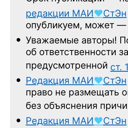
редакции
МАИ
♥
СтЭн
опубликуем, может 
Уважаемые авторы! П
об ответственности за
предусмотренной
ст. 
Редакция
МАИ
♥
СтЭн
право не размещать о
без объяснения причи
Редакция
МАИ
♥
СтЭн