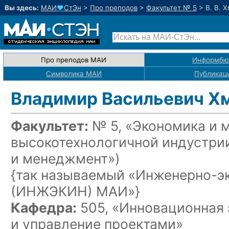
Вы здесь:
МАИ
♥
СтЭн
>
Про преподов
>
Факультет № 5
>
В. В. 
Про преподов МАИ
Информбю
Символика МАИ
Публикац
Владимир Васильевич Х
Факультет:
№ 5, «Экономика и 
высокотехнологичной индустри
и менеджмент»)
{так называемый «Инженерно-э
(ИНЖЭКИН) МАИ»}
Кафедра:
505, «Инновационная 
и управление проектами»