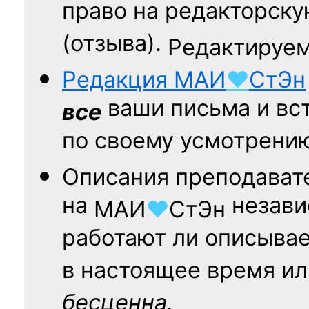
право на редакторску
(отзыва).
Редактируем
Редакция
МАИ
♥
СтЭн
ваши письма и вст
все
по своему усмотрени
Описания преподават
на
независ
МАИ
♥
СтЭн
работают ли описыва
в настоящее время ил
бесценна.