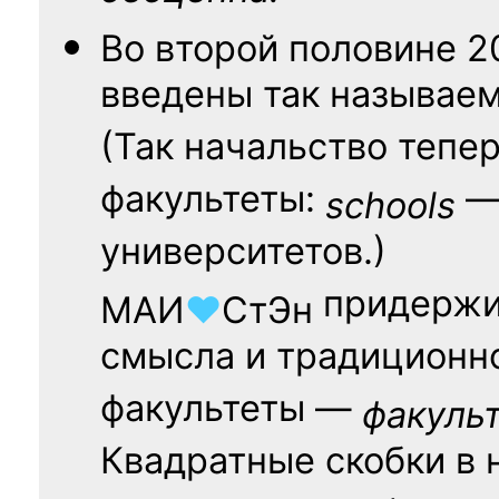
Во второй половине
2
введены так называе
(Так начальство тепе
факультеты:
— 
schools
университетов.)
придержи
МАИ
♥
СтЭн
смысла и традиционн
факультеты —
факуль
Квадратные скобки в 