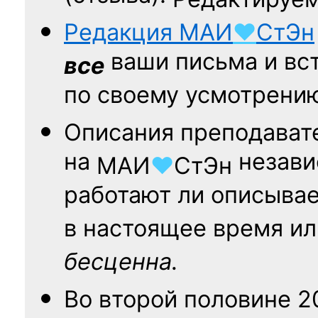
Редакция
МАИ
♥
СтЭн
ваши письма и вст
все
по своему усмотрени
Описания преподават
на
независ
МАИ
♥
СтЭн
работают ли описыва
в настоящее время ил
бесценна.
Во второй половине
2