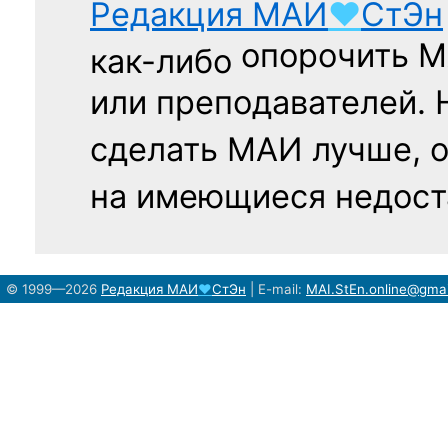
Редакция
МАИ
♥
СтЭн
опорочить 
как-либо
или преподавателей. 
сделать МАИ лучше, 
на имеющиеся недост
© 1999—2026
Редакция
МАИ
♥
СтЭн
|
E-mail:
MAI.StEn.online@gma