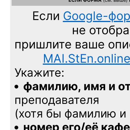
ЕСЛИ ФОРМА
(см. выше)
Если
Google-фо
не отобра
пришлите ваше оп
MAI.StEn.onlin
Укажите:
фамилию, имя и о
преподавателя
(хотя бы фамилию и 
номер его/её каф