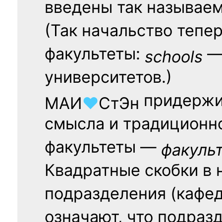
введены так называе
(Так начальство тепе
факультеты:
— 
schools
университетов.)
придержи
МАИ
♥
СтЭн
смысла и традиционн
факультеты —
факуль
Квадратные скобки в 
подразделения (кафед
означают, что подраз