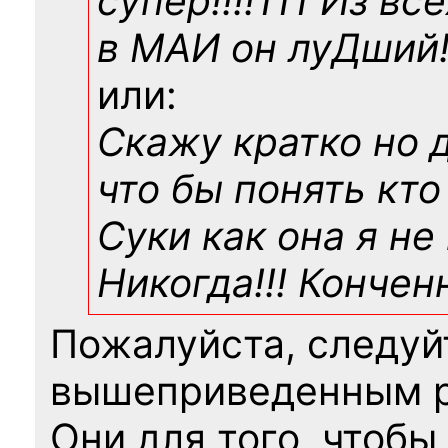
супер!!!!111 Из вс
в МАИ он луДший!!
или:
Скажу кратко но 
что бы понять кто
Суки как она я не
Никогда!!! Конче
Пожалуйста, следуй
вышеприведенным 
Они для того, чтобы