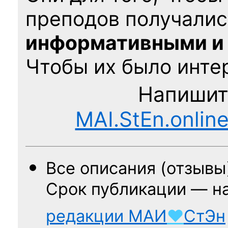
преподов получалис
информативными и
Чтобы их было интер
Напишит
MAI.StEn.onlin
Все описания (отзывы
Срок публикации — н
редакции
МАИ
♥
СтЭн