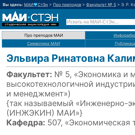
Вы здесь:
МАИ
♥
СтЭн
>
Про преподов
>
Факультет № 5
>
Э. Р. 
Про преподов МАИ
Информбю
Символика МАИ
Публикац
Эльвира Ринатовна Кали
Факультет:
№ 5, «Экономика и 
высокотехнологичной индустри
и менеджмент»)
{так называемый «Инженерно-э
(ИНЖЭКИН) МАИ»}
Кафедра:
507, «Экономическая 