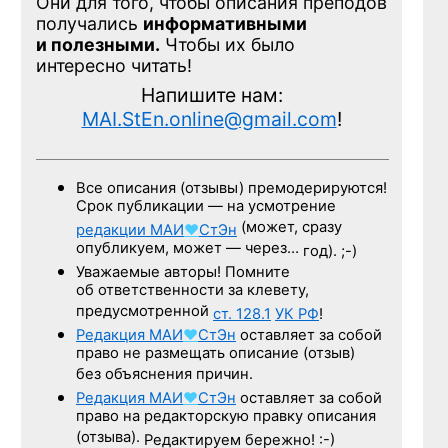
Они для того, чтобы описания преподов
получались
информативными
и полезными.
Чтобы их было
интересно читать!
Напишите нам:
MAI.StEn.online@gmail.com
!
Все описания (отзывы) премодерируются!
Срок публикации — на усмотрение
(может, сразу
редакции
МАИ
♥
СтЭн
опубликуем, может — через…
год). ;-)
Уважаемые авторы! Помните
об ответственности за клевету,
предусмотренной
ст. 128.1
УК РФ
!
Редакция
МАИ
♥
СтЭн
оставляет за собой
право не размещать описание (отзыв)
без объяснения причин.
Редакция
МАИ
♥
СтЭн
оставляет за собой
право на редакторскую правку описания
(отзыва).
Редактируем бережно! :-)