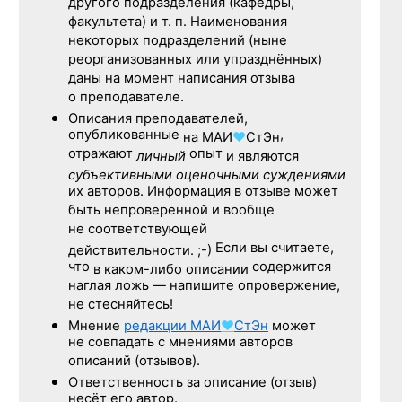
другого подразделения (кафедры,
факультета) и т. п. Наименования
некоторых подразделений (ныне
реорганизованных или упразднённых)
даны на момент написания отзыва
о преподавателе.
Описания преподавателей,
опубликованные
,
на
МАИ
♥
СтЭн
отражают
опыт
личный
и являются
субъективными оценочными суждениями
их авторов. Информация в отзыве может
быть непроверенной и вообще
не соответствующей
Если вы считаете,
действительности. ;-)
что
содержится
в каком-либо описании
наглая ложь — напишите опровержение,
не стесняйтесь!
Мнение
редакции
МАИ
♥
СтЭн
может
не совпадать с мнениями авторов
описаний (отзывов).
Ответственность
за описание
(отзыв)
несёт его автор.