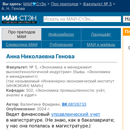
Вы здесь:
МАИ
♥
СтЭн
>
Про преподов
>
Факультет № 5
>
А. Н. Генова
Пл
Про преподов
Информбюро
Ландшафт
МАИ
Символика МАИ
Публикации
МАИ
и маёвцы
Анна Николаевна Генова
Факультет:
№ 5, «Экономика и менеджмент
высокотехнологичной индустрии» (бывш. «Экономика
и менеджмент»)
{так называемый «Инженерно-экономический институт
(ИНЖЭКИН) МАИ»}
Кафедра:
502, «Экономика промышленности: учёт,
анализ и аудит»
Автор:
Валентина Фридман,
ВК
68126733
Опубликовано:
2024 г.
Ведет финансовый
управленческий учет
в магистратуре. (Не знаю, как в бакалавриате;
у нас она попалась в магистратуре.)