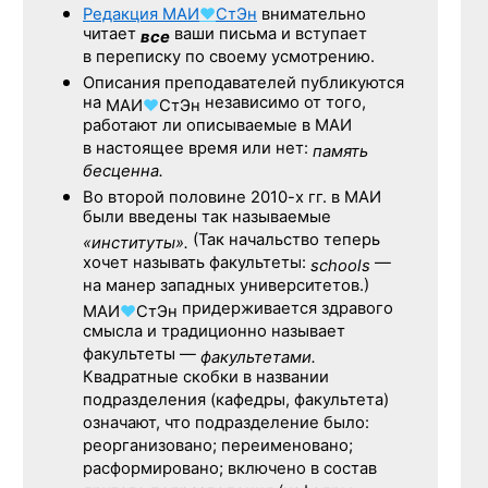
Редакция
МАИ
♥
СтЭн
внимательно
читает
ваши письма и вступает
все
в переписку по своему усмотрению.
Описания преподавателей публикуются
на
независимо от того,
МАИ
♥
СтЭн
работают ли описываемые в МАИ
в настоящее время или нет:
память
бесценна.
Во второй половине
2010-х гг.
в МАИ
были введены так называемые
(Так начальство теперь
«институты».
хочет называть факультеты:
—
schools
на манер западных университетов.)
придерживается здравого
МАИ
♥
СтЭн
смысла и традиционно называет
факультеты —
факультетами.
Квадратные скобки в названии
подразделения (кафедры, факультета)
означают, что подразделение было:
реорганизовано; переименовано;
расформировано; включено в состав