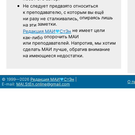
Не следует
предвзято относиться
к преподавателю,
с которым
вы ещё
опираясь лишь
ни разу
не сталкивались,
заметки.
на эти
не имеет цели
Редакция
МАИ
♥
СтЭн
опорочить МАИ
как-либо
или преподавателей. Напротив, мы хотим
сделать МАИ лучше, обратив внимание
на имеющиеся недостатки.
© 1999—2026
Редакция
МАИ
♥
СтЭн
|
О п
E-mail:
MAI.StEn.online@gmail.com