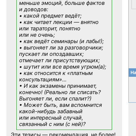
меньше эмоций, больше фактов
и доводов:
• какой предмет ведёт;
• как читает лекции — внятно
или тараторит, понятно
или не очень;
• как ведёт семинары (и лабы!);
• выгоняет ли за разговорчики;
пускает ли опоздавших;
отмечает ли присутствующих;
• шутит или все время угрюм(а);
На
• как относится к «платным
консультациям»
…
• И как экзамены принимает,
конечно! (Реально ли списать?
Выгоняет ли, если спалит?)
• Может быть, вам вспомнится
какой-нибудь
забавный
или интересный случай,
связанный с ним (с ней)?
Эти тезисы — рекомендация, не более!