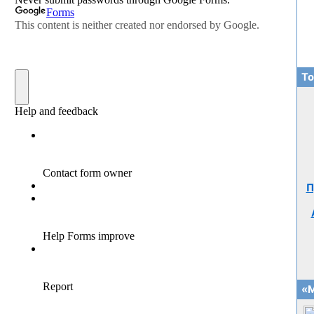
То
П
«М