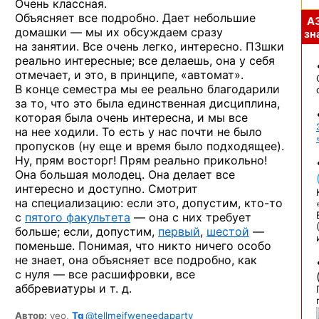
Очень классная.
Объясняет все подробно. Дает небольшие
А
домашки — мы их обсуждаем сразу
зна
на занятии. Все очень легко, интересно. ПЗшки
реально интересные; все делаешь, она у себя
отмечает, и это, в принципе, «автомат».
В конце семестра мы ее реально благодарили
за то, что это была единственная дисциплина,
которая была очень интересна, и мы все
на нее ходили. То есть у нас почти не было
пропусков (ну еще и время было подходящее).
Ну, прям восторг! Прям реально прикольно!
Она большая молодец. Она делает все
интересно и доступно. Смотрит
на специализацию: если это, допустим,
кто-то
с
пятого факультета
— она с них требует
больше; если, допустим,
первый
,
шестой
—
поменьше. Понимая, что никто ничего особо
не знает, она объясняет все подробно, как
с нуля — все расшифровки, все
аббревиатуры и т. д.
Автор:
yeo,
Tg
@tellmeifweneedaparty