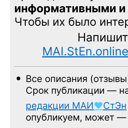
информативными и
Чтобы их было интер
Напишит
MAI.StEn.onlin
Все описания (отзывы
Срок публикации — н
редакции
МАИ
♥
СтЭн
опубликуем, может 