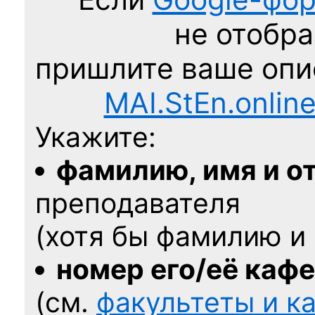
не отобра
пришлите ваше оп
MAI.StEn.onlin
Укажите:
фамилию, имя и о
преподавателя
(хотя бы фамилию и 
номер его/её каф
(см.
факультеты и 