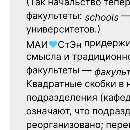
(Так начальство тепе
факультеты:
— 
schools
университетов.)
придержи
МАИ
♥
СтЭн
смысла и традиционн
факультеты —
факуль
Квадратные скобки в 
подразделения (кафед
означают, что подраз
реорганизовано; пере