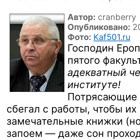
Автор:
cranberry
Опубликовано:
20
Фото:
Kaf501.ru
Господин Ероп
пятого
факуль
адекватный че
институте!
Потрясающие 
сбегал с работы, чтобы их
замечательные книжки (но
запоем — даже сон проход