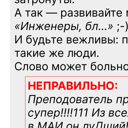
А так — развивайте
«Инженеры, бл…»
;-
И будьте вежливы: 
такие же люди.
Слово может больно
НЕПРАВИЛЬНО:
Преподователь п
супер!!!!111 Из вс
в МАИ он луДший!!