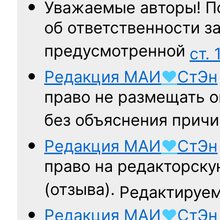
Уважаемые авторы! П
об ответственности за
предусмотренной
ст. 
Редакция
МАИ
♥
СтЭн
право не размещать о
без объяснения причи
Редакция
МАИ
♥
СтЭн
право на редакторску
(отзыва).
Редактируем
Редакция
МАИ
♥
СтЭн