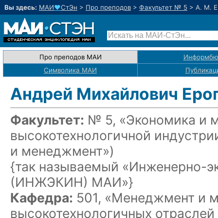
Вы здесь:
МАИ
♥
СтЭн
>
Про преподов
>
Факультет № 5
>
А. М. 
Про преподов МАИ
Информбю
Символика МАИ
Публикац
Андрей Михайлович Еро
Факультет:
№ 5, «Экономика и 
высокотехнологичной индустри
и менеджмент»)
{так называемый «Инженерно-э
(ИНЖЭКИН) МАИ»}
Кафедра:
501, «Менеджмент и м
высокотехнологичных отрасле