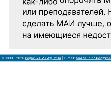
опорочить 
как-либо
или преподавателей. 
сделать МАИ лучше, 
на имеющиеся недост
© 1999—2026
Редакция
МАИ
♥
СтЭн
|
E-mail:
MAI.StEn.online@gma