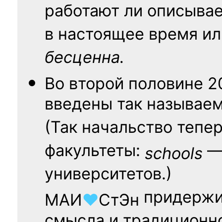
работают ли описыва
в настоящее время ил
бесценна.
Во второй половине
2
введены так называе
(Так начальство тепе
факультеты:
— 
schools
университетов.)
придержи
МАИ
♥
СтЭн
смысла и традиционн