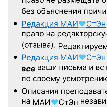
право не размещать о
без объяснения причи
Редакция
МАИ
♥
СтЭн
право на редакторску
(отзыва).
Редактируем
Редакция
МАИ
♥
СтЭн
ваши письма и вст
все
по своему усмотрени
Описания преподават
на
независ
МАИ
♥
СтЭн