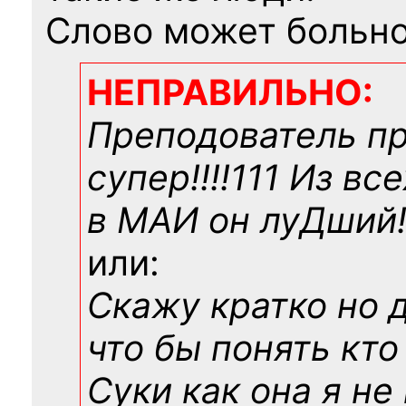
Слово может больно
НЕПРАВИЛЬНО:
Преподователь п
супер!!!!111 Из вс
в МАИ он луДший!!
или:
Скажу кратко но 
что бы понять кто
Суки как она я не