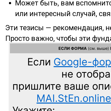
ЕСЛИ ФОРМА
(см. выше)
Если
Google-фо
не отобра
пришлите ваше оп
MAI.StEn.onlin
Укажите: