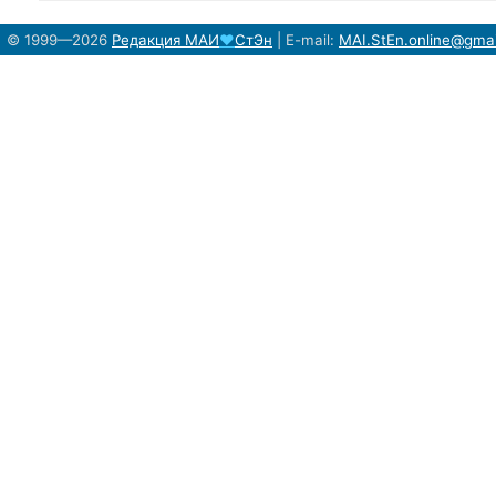
© 1999—2026
Редакция
МАИ
♥
СтЭн
|
E-mail:
MAI.StEn.online@gma