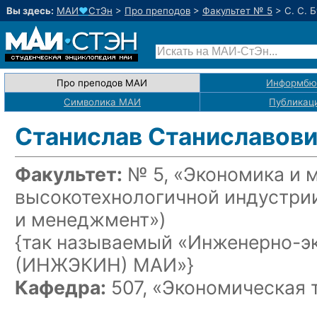
Вы здесь:
МАИ
♥
СтЭн
>
Про преподов
>
Факультет № 5
>
С. С. 
Про преподов МАИ
Информбю
Символика МАИ
Публикац
Станислав Станиславови
Факультет:
№ 5, «Экономика и 
высокотехнологичной индустри
и менеджмент»)
{так называемый «Инженерно-э
(ИНЖЭКИН) МАИ»}
Кафедра:
507, «Экономическая 