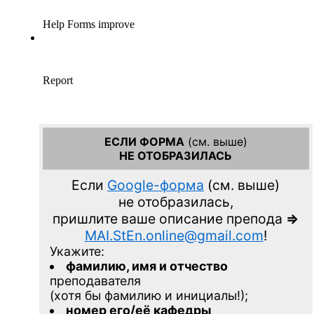
ЕСЛИ ФОРМА
(см. выше)
НЕ ОТОБРАЗИЛАСЬ
Если
Google-форма
(см. выше)
не отобразилась,
пришлите ваше описание препода
=>
MAI.StEn.online@gmail.com
!
Укажите:
фамилию, имя и отчество
преподавателя
(хотя бы фамилию и инициалы!);
номер его/её кафедры