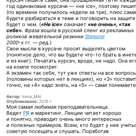
Курсач пишите сами, она прошаренная тетя! Кажд
год одинаковые курсачи — «не ice», поэтому пиши
(по времени получилось недели за три), плюс сами
будете разбираться в теме и поговорить на защите
будет о чем. (
«Не ice»
означает
«не очень», «так
себе».
Фраза вошла в русский сленг из рекламных
роликов жевательной резинки
Stimorol
2000-х гг. — ред.
)
Свои мысли в курсаче просит выделять цветом
(понятное дело, что вы будете
что-то
брать в инет
и из книг). Печатать курсач, вроде, не надо. Она ег
на компе посмотрит.
А экзамен так себе, тут уже ответы на все вопрос
(половины которых нет в лекциях), но «3» постави
точно, на «4» надо знать, на «5» — сами понимаете
Автор:
Irene_MAI
Опубликовано:
2015 г.
Моя самая любимая преподавательница.
Ведет
PR
и маркетинг. Лекции читает хорошо
и понятно, приводит очень много интересных
и полезных примеров. Всем, кто будет у нее учитьс
советую посещать и слушать. Поработав