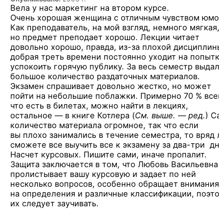
Вела у нас маркетинг на втором курсе.
Очень хорошая женщина с отличным чувством юмо
Как преподаватель, на мой взгляд, немного мягкая
но предмет преподает хорошо. Лекции читает
довольно хорошо, правда,
из-за
плохой дисциплин
добрая треть времени постоянно уходит на попыт
успокоить горячую публику. За весь семестр выда
большое количество раздаточных материалов.
Экзамен спрашивает довольно жестко, но может
пойти на небольшие поблажки. Примерно 70 % все
что есть в билетах, можно найти в лекциях,
остальное — в книге Котлера
(
См. выше. — ред.
)
С
количество материала огромное, так что если
вы плохо занимались в течение семестра, то вряд 
сможете все выучить все к экзамену за
два-три
дн
Насчет курсовых. Пишите сами, иначе пропалит.
Защита заключается в том, что Любовь Васильевна
пролистывает вашу курсовую и задает по ней
несколько вопросов, особенно обращает внимания
на определения и различные классификации, поэт
их следует заучивать.