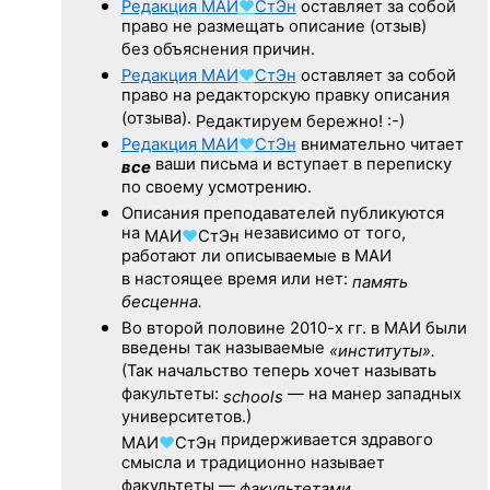
Редакция
МАИ
♥
СтЭн
оставляет за собой
право не размещать описание (отзыв)
без объяснения причин.
Редакция
МАИ
♥
СтЭн
оставляет за собой
право на редакторскую правку описания
(отзыва).
Редактируем бережно! :-)
Редакция
МАИ
♥
СтЭн
внимательно читает
ваши письма и вступает в переписку
все
по своему усмотрению.
Описания преподавателей публикуются
на
независимо от того,
МАИ
♥
СтЭн
работают ли описываемые в МАИ
в настоящее время или нет:
память
бесценна.
Во второй половине
2010-х гг.
в МАИ были
введены так называемые
«институты».
(Так начальство теперь хочет называть
факультеты:
— на манер западных
schools
университетов.)
придерживается здравого
МАИ
♥
СтЭн
смысла и традиционно называет
факультеты —
факультетами.