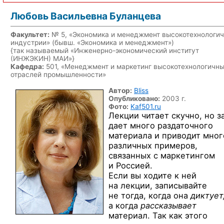
Любовь Васильевна Буланцева
Факультет:
№ 5, «Экономика и менеджмент высокотехнологи
индустрии» (бывш. «Экономика и менеджмент»)
{так называемый «Инженерно-экономический институт
(ИНЖЭКИН) МАИ»}
Кафедра:
501, «Менеджмент и маркетинг высокотехнологичн
отраслей промышленности»
Автор:
Bliss
Опубликовано:
2003 г.
Фото:
Kaf501.ru
Лекции читает скучно,
но з
дает много раздаточного
материала
и приводит
мног
различных примеров,
связанных
с маркетингом
и Россией.
Если
вы ходите
к ней
на лекции,
записывайте
не тогда,
когда она
диктует
а когда
рассказывает
материал. Так как этого