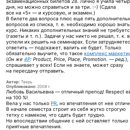
экзаменационных билетов 28. Лично я учила четы
дня, но можно справиться
и за три. :-)
(Сдала
все на «5» —
и курсовую, и экзамен.)
В билете два вопроса плюс еще пять дополнитель
вопросов из списка, т. е. необходимо хорошо знать
курс. Никаких дополнительных знаний не требуетс
(газеты и т. п.).
Задачи у нас никто не решал, т. к. 
успели их решить на семинарах. Если затрудняете
ответить — подскажет, валить не будет. Только
обязательно выучите, что такое
комплекс маркети
(
Он же
4P
:
Product, Price, Place,
Promotion. — ред.
),
спрашивает у всех! Если не знаете, может сразу
на пересдачу отправить.
Автор:
Тверь
Опубликовано:
2008 г.
Любовь Васильевна — отличный препод! Respect е
на 100 %!
Вела у нас только
PR
, но впечатления от нее отлич
В начале семестра строит из себя жутко строгую
тетку с намеком, что сдать будет трудно.
Но впоследствии общение с ней оставляет только
приятные впечатления.