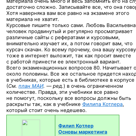
материала очень много
и весь
запомнить его
на сл
достаточно сложно. Записывайте все, что она гово
Хотя наверняка вам все равно
на экзамене
этого
материала
не хватит.
Курсовые пишите только сами. Любовь
Васильевн
человек продвинутый
и регулярно
просматривает
различные сайты
с рефератами
и курсовыми,
внимательно изучает
их, а потом
говорит вам, что
курсач скачан.
Ко всему
прочему, она вашу курсов
тоже
в интернет
выложит, так как просит вместе
с работой
принести
ее электронный
вариант.
Всего экзаменационных
вопросов 80.
Начитывает 
около половины.
Все же
остальное придется нахо
в учебниках,
которые есть
в библиотеке
в корпусе
(
См.
план МАИ
. — ред.
)
в очень
ограниченном
количестве. Правда, эти учебники все равно
не помогут,
поскольку все вопросы должны быть
раскрыты так, как в учебнике
Филипа Котлера
,
который стоит очень недешево.
Филип Котлер
Основы маркетинга