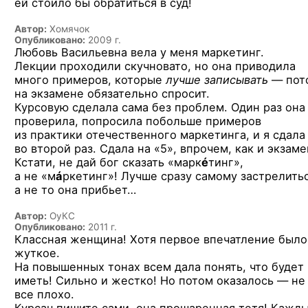
ей стоило бы обратиться в суд!
Автор:
Хомячок
Опубликовано:
2009 г.
Любовь Васильевна вела у меня маркетинг.
Лекции проходили скучновато, но она приводила
много примеров, которые
лучше записывать
— пот
на экзамене обязательно спросит.
Курсовую сделала сама без проблем. Один раз она
проверила, попросила побольше примеров
из практики отечественного маркетинга, и я сдала
во второй раз. Сдала на «5», впрочем, как и экзаме
Кстати, не дай бог сказать «марк
é
тинг»,
а не «м
á
ркетинг»! Лучше сразу самому застрелитьс
а не то она прибьет…
Автор:
ОуКС
Опубликовано:
2011 г.
Классная женщина! Хотя первое впечатление было
жуткое.
На повышенных тонах всем дала понять, что будет
иметь! Сильно и жестко! Но потом оказалось — не
все плохо.