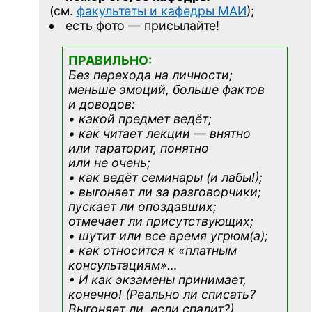
(см.
факультеты и кафедры МАИ
);
есть фото — присылайте!
ПРАВИЛЬНО:
Без перехода на личности;
меньше эмоций, больше фактов
и доводов:
• какой предмет ведёт;
• как читает лекции — внятно
или тараторит, понятно
или не очень;
• как ведёт семинары (и лабы!);
• выгоняет ли за разговорчики;
пускает ли опоздавших;
отмечает ли присутствующих;
• шутит или все время угрюм(а);
• как относится к «платным
консультациям»
…
• И как экзамены принимает,
конечно! (Реально ли списать?
Выгоняет ли, если спалит?)