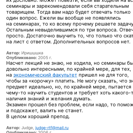
их дословно.
Может повезти, если
вы ходили
на в
семинары
и зарекомендовали
себя старательным
товарищем. Тогда вам надо будет отвечать только
один вопрос. Ежели
вы вообще
не появлялись
на семинарах,
то ко всему
прочему решаете задачу
Остальным невыделившимся
по три
вопроса. Отве
просто. Достаточно выучить
то, что
только что ска
на лист
с ответом.
Дополнительных вопросов нет.
Автор:
Иришшшка
Опубликовано:
2005 г.
Насчет лекций не знаю, не ходила, но семинары б
довольно интересными, по крайней мере, для тех,
на
экономический факультет
пришел не для того,
чтобы за «корочку» платить. Не могу сказать, что з
предмет идеально, но, по крайней мере, пытается
чему-то
научить студентов и требует хоть
какого-
наличия знаний и желания думать.
Экзамен прошел без проблем, если надо, то помо
и подскажет, валить не станет.
В целом хороший препод.
Автор:
Judge,
judge-rtf@mail.ru
Опубликовано:
2006 г.