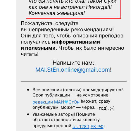
что бы понять кто она! Такой Суки
как она я не встречал Никогда!!!
Конченная
женьщина!
Пожалуйста, следуйте
вышеприведенным рекомендациям!
Они для того, чтобы описания преподов
получались
информативными
и полезными.
Чтобы их было интересно
читать!
Напишите нам:
MAI.StEn.online@gmail.com
!
Все описания (отзывы) премодерируются!
Срок публикации — на усмотрение
(может, сразу
редакции
МАИ
♥
СтЭн
опубликуем, может — через…
год). ;-)
Уважаемые авторы! Помните
об ответственности за клевету,
предусмотренной
ст. 128.1
УК РФ
!