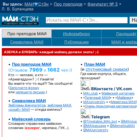
Вы здесь:
МАИ
♥
СтЭн
>
Про преподов
>
Факультет № 5
>
Л. В. Буланцева
Про преподов МАИ
Информбюро
Ландшафт
Символика МАИ
Публикации
МАИ
и маёв
АЗБУКА и БУКВАРЬ: каждый маёвец должен знать! ;-)
•
Про преподов МАИ
•
План МАИ
7969
1662
(и
спутниковый снимок
)
(Отзывов:
о
чел.!)
Где какие корпуса, общаги,
Кто —
человек,
а кто —
проходные?
«Армагеддон»? ;-)
Узнайте!
Вы знаете
что-то
ещё?!
Так сообщите!
(
Заполните форму
ВКонтакте / VK.com
или
напишите письмо
.)
•
MAI_club
•
Маёвский цитатник
• «
Типичный МАИ
» • «
Маёвник
»
•
Символика МАИ
•
MAIuniversity
• «
Меметика МАИ
Эмблемы факультетов
,
эмблема МАИ
,
• «
Очень прикладная математика
«ромб» МАИ
— откуда взялись?
Telegram
•
Маёвский словарь
•
@Timetable_MAI_bot
•
@MAIslus
Словарик-справочник
маёвских
•
@MAIpassage
•
@MemetikaMAI
словечек (
козерог
,
черепаха
,
ГУК…
).
•
@MAIuniversity