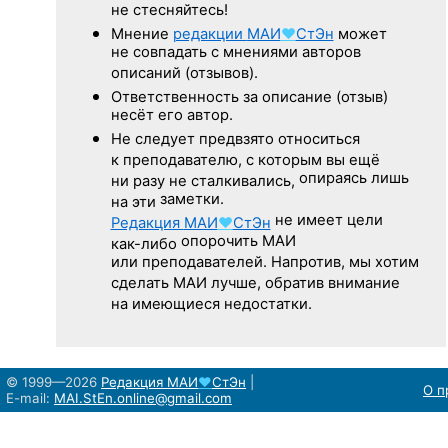
не стесняйтесь!
Мнение
редакции
МАИ
♥
СтЭн
может
не совпадать с мнениями авторов
описаний (отзывов).
Ответственность
за описание
(отзыв)
несёт его автор.
Не следует
предвзято относиться
к преподавателю,
с которым
вы ещё
опираясь лишь
ни разу
не сталкивались,
заметки.
на эти
не имеет цели
Редакция
МАИ
♥
СтЭн
опорочить МАИ
как-либо
или преподавателей. Напротив, мы хотим
сделать МАИ лучше, обратив внимание
на имеющиеся недостатки.
© 1999—2026
Редакция
МАИ
♥
СтЭн
|
О п
E-mail:
MAI.StEn.online@gmail.com