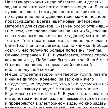
На семинары ходить надо обязательно и делать
задания, за которые потом ставятся оценки. Лекци
лучше посещать (хотя для нее это не критично,
но слушать ее одно удовольствие, можно поспорит
порассуждать). Всегда ищет новый интересный
материал для студентов. Экзамен особо отличивш
(т. е. тем, кто сделал задания
на «4» и «5»,
посеща
все семинары и сдал итоговое задание) можно пис
тестом. Тест писать намного выгоднее, чем сдават
билет! Хотя он и не легкий, все по книжке. В обще
«отл.» у нас получило больше половины группы.
Сейчас встречаем Л. В. и улыбаемся, всегда спроси
как дела и т. д. Побольше бы таких людей на 5 фак
Отличная женщина с нормальной психикой
и благополучной семьей.
И еще: студенты второй и четвертой групп, летите
к ней на диплом! Конечно, за вас она ничего
не сделает, но подскажет, что, как и где можно на
Еще и на защиту придет! Не кинет, как многие.
Еще можно отметить, что Л. В. умеет пользоваться
интернетом и почтой, задания высылаются ей на п
и проверяются в электронном виде, можно задать