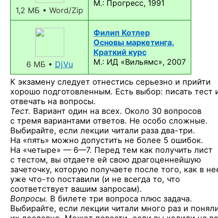
М.: Прогресс, 1991
1,2 МБ • Word/Zip
Филип Котлер
Основы маркетинга.
Краткий курс
М.: ИД «Вильямс», 2007
6 МБ •
DjVu
К экзамену
следует отнестись серьезно
и прийти
хорошо подготовленным. Есть выбор: писать тест 
отвечать
на вопросы.
Тест.
Вариант один
на всех.
Около 30 вопросов
с тремя
вариантами ответов.
Не особо
сложные.
Выбирайте, если лекции читали раза
два-три.
На «пять»
можно допустить
не более
5 ошибок.
На «четыре» — 6—7.
Перед тем как получить лист
с тестом,
вы отдаете
ей свою
драгоценнейшую
зачеточку, которую получаете после того, как
в не
уже
что-то
поставили
(и не всегда
то, что
соответствует вашим запросам).
Вопросы.
В билете
три вопроса плюс задача.
Выбирайте, если лекции читали много раз
и понял