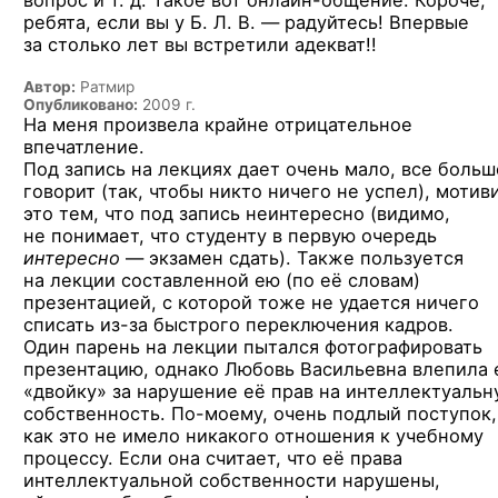
вопрос и т. д. Такое вот
онлайн-общение.
Короче,
ребята,
если вы у Б. Л. В. —
радуйтесь! Впервые
за столько лет вы встретили адекват!!
Автор:
Ратмир
Опубликовано:
2009 г.
На меня произвела крайне отрицательное
впечатление.
Под запись на лекциях дает очень мало, все больш
говорит (так, чтобы никто ничего не успел), мотив
это тем, что под запись неинтересно (видимо,
не понимает, что студенту в первую очередь
интересно
— экзамен сдать). Также пользуется
на лекции составленной ею (по её словам)
презентацией, с которой тоже не удается ничего
списать
из-за
быстрого переключения кадров.
Один парень на лекции пытался фотографировать
презентацию, однако Любовь Васильевна влепила 
«двойку» за нарушение её прав на интеллектуальн
собственность.
По-моему,
очень подлый поступок,
как это не имело никакого отношения к учебному
процессу. Если она считает, что её права
интеллектуальной собственности нарушены,