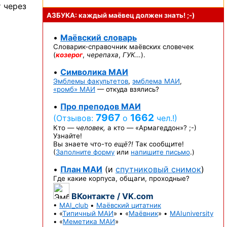
т через
АЗБУКА: каждый маёвец должен
знать! ;-)
•
Маёвский словарь
Словарик-справочник
маёвских словечек
(
козерог
,
черепаха
,
ГУК…
).
•
Символика МАИ
Эмблемы факультетов
,
эмблема МАИ
,
«ромб» МАИ
— откуда взялись?
•
Про преподов МАИ
7967
1662
(Отзывов:
о
чел.!)
Кто —
человек,
а кто —
«Армагеддон»? ;-)
Узнайте!
Вы знаете
что-то
ещё?!
Так сообщите!
(
Заполните форму
или
напишите письмо
.)
•
План МАИ
(и
спутниковый снимок
)
Где какие корпуса, общаги, проходные?
ВКонтакте / VK.com
•
MAI_club
•
Маёвский цитатник
• «
Типичный МАИ
» • «
Маёвник
» •
MAIuniversity
• «
Меметика МАИ
»