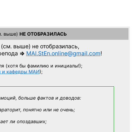
. выше)
НЕ ОТОБРАЗИЛАСЬ
(см. выше)
не отобразилась,
препода
=>
MAI.StEn.online@gmail.com
!
ля
(хотя бы фамилию и инициалы!);
ы и кафедры МАИ
);
эмоций, больше фактов и доводов:
араторит, понятно или не очень;
кает ли опоздавших;