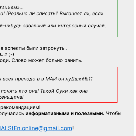
ьтациям»
…
о! (Реально ли списать? Выгоняет ли, если
й-нибудь
забавный или интересный случай,
е аспекты были затронуты.
л…»
;-)
юди. Слово может больно ранить.
з всех преподо в в МАИ он луДший!!!11
понять кто она! Такой Суки как она
женьщина!
 рекомендациям!
получались
информативными и полезными.
Чтобы
AI.StEn.online@gmail.com
!