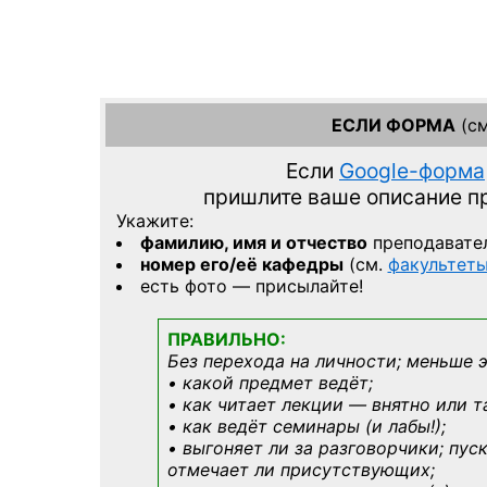
ЕСЛИ ФОРМА
(см
Если
Google-форма
пришлите ваше описание 
Укажите:
фамилию, имя и отчество
преподавате
номер его/её кафедры
(см.
факультет
есть фото — присылайте!
ПРАВИЛЬНО:
Без перехода на личности; меньше 
• какой предмет ведёт;
• как читает лекции — внятно или т
• как ведёт семинары (и лабы!);
• выгоняет ли за разговорчики; пус
отмечает ли присутствующих;