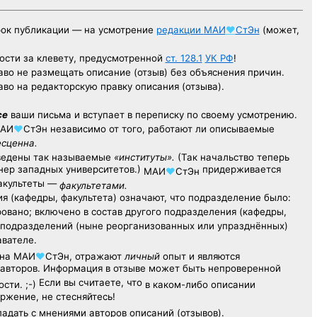
рок публикации — на усмотрение
редакции
МАИ
♥
СтЭн
(может,
ости за клевету, предусмотренной
ст. 128.1
УК РФ
!
аво не размещать описание (отзыв) без объяснения причин.
аво на редакторскую правку описания (отзыва).
се
ваши письма и вступает в переписку по своему усмотрению.
АИ
♥
СтЭн
независимо от того, работают ли описываемые
есценна.
ведены так называемые
«институты».
(Так начальство теперь
ер западных университетов.)
придерживается
МАИ
♥
СтЭн
факультеты —
факультетами.
я (кафедры, факультета) означают, что подразделение было:
овано; включено в состав другого подразделения (кафедры,
х подразделений (ныне реорганизованных или упразднённых)
авателе.
на
МАИ
♥
СтЭн
, отражают
личный
опыт
и являются
авторов. Информация в отзыве может быть непроверенной
Если вы считаете, что
сти. ;-)
в каком-либо описании
ржение, не стесняйтесь!
адать с мнениями авторов описаний (отзывов).