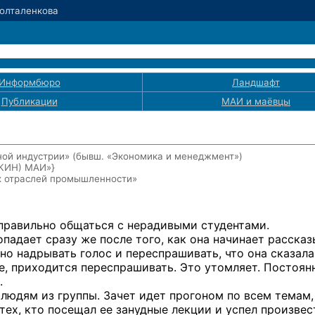
Болталенкова
Информбюро
Ландшафт
Публикации
МАИ
и маёвцы
ой индустрии» (бывш. «Экономика и менеджмент»)
ЭКИН) МАИ»}
х отраслей промышленности»
правильно общаться
с нерадивыми
студентами.
опадает
сразу же
после того, как она начинает рассказ
но надрывать голос
и переспрашивать,
что она сказала
е,
приходится переспрашивать. Это утомляет. Постоян
.
людям
из группы.
Зачет идет прогоном
по всем
темам,
тех, кто посещал
ее занудные
лекции
и успел
произвес