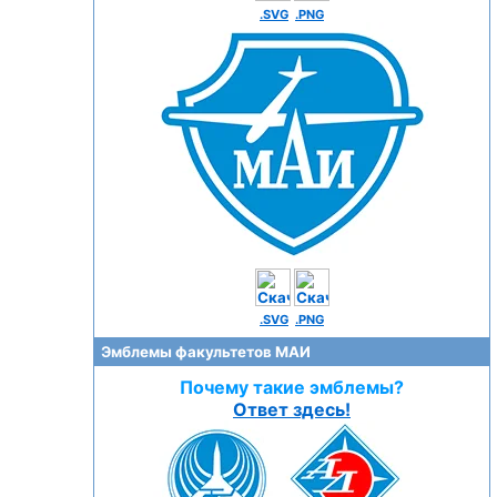
.SVG
.PNG
.SVG
.PNG
Эмблемы факультетов МАИ
Почему такие эмблемы?
Ответ здесь!