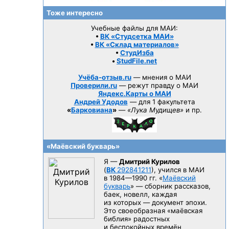
Тоже интересно
Учебные файлы для МАИ:
•
ВК «Студсетка МАИ»
•
ВК «Склад материалов»
•
СтудИзба
•
StudFile.net
Учёба-отзыв.ru
— мнения о МАИ
Проверили.ru
— режут правду о МАИ
Яндекс.Карты о МАИ
Андрей Удодов
— для 1 факультета
«
Барковиана
»
—
«Лука Мудищев»
и пр.
«Маёвский букварь»
Я —
Дмитрий Курилов
(
ВК
292841211
), учился в МАИ
в 1984—1990 гг.
«
Маёвский
букварь
» — сборник рассказов,
баек, новелл, каждая
из которых — документ эпохи.
Это своеобразная «маёвская
библия» радостных
и беспокойных времён