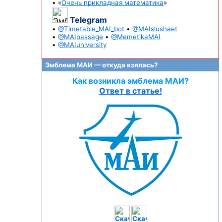
• «
Очень прикладная математика
»
Telegram
•
@Timetable_MAI_bot
•
@MAIslushaet
•
@MAIpassage
•
@MemetikaMAI
•
@MAIuniversity
Эмблема МАИ — откуда взялась?
Как возникла эмблема МАИ?
Ответ в статье!