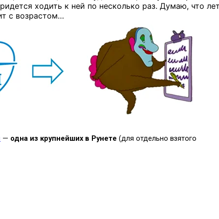
ридется ходить
к ней
по несколько
раз. Думаю, что ле
ит
с возрастом…