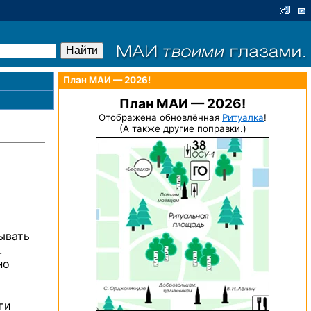
План МАИ — 2026!
План МАИ — 2026!
Отображена обновлённая
Ритуалка
!
(А также другие поправки.)
ывать
.
но
ти