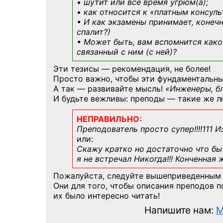
• шутит или все время угрюм(а);
• как относится к «платным консул
• И как экзамены принимает, конечн
спалит?)
• Может быть, вам вспомнится
како
связанный с ним (с ней)?
Эти тезисы — рекомендация, не более!
Просто важно, чтобы эти фундаментальны
А так — развивайте мысль!
«Инженеры, б
И будьте вежливы: преподы — такие же л
НЕПРАВИЛЬНО:
Преподователь просто супер!!!!111 И
или:
Скажу кратко но достаточно что бы 
я не встречал Никогда!!! Конченная
Пожалуйста, следуйте вышеприведенным
Они для того, чтобы описания преподов 
их было интересно читать!
Напишите нам:
M