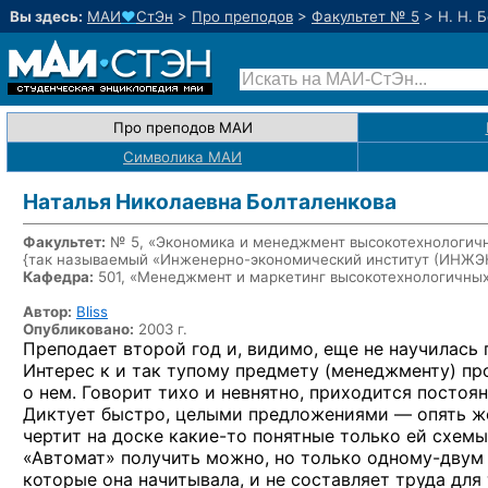
Вы здесь:
МАИ
♥
СтЭн
>
Про преподов
>
Факультет № 5
>
Н. Н. 
Про преподов МАИ
Символика МАИ
Наталья Николаевна Болталенкова
Факультет:
№ 5, «Экономика и менеджмент высокотехнологичн
{так называемый «Инженерно-экономический институт (ИНЖ
Кафедра:
501, «Менеджмент и маркетинг высокотехнологичны
Автор:
Bliss
Опубликовано:
2003 г.
Преподает второй год
и, видимо,
еще
не научилась
Интерес
к и так
тупому предмету (менеджменту) пр
о нем.
Говорит тихо
и невнятно,
приходится постоян
Диктует быстро, целыми
предложениями —
опять ж
чертит
на доске
какие-то
понятные только
ей схемы
«Автомат» получить можно,
но только
одному-двум
которые она начитывала,
и не составляет
труда для 