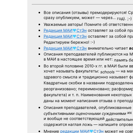
Все описания (отзывы) премодерируются! С
сразу опубликуем, может — через…
год). ;-)
Уважаемые авторы! Помните об ответственн
Редакция
МАИ
♥
СтЭн
оставляет за собой пр
Редакция
МАИ
♥
СтЭн
оставляет за собой пр
Редактируем бережно! :-)
Редакция
МАИ
♥
СтЭн
внимательно читает
в
Описания преподавателей публикуются на
М
в МАИ в настоящее время или нет:
память б
Во второй половине
2010-х гг.
в МАИ были в
хочет называть факультеты:
— на ман
schools
здравого смысла и традиционно называет 
Квадратные скобки в названии подразделени
реорганизовано; переименовано; расформир
факультета) и т. п. Наименования некоторы
даны на момент написания отзыва о препод
Описания преподавателей, опубликованные
их 
субъективными оценочными суждениями
и вообще не соответствующей
действительно
содержится наглая ложь — напишите опрове
Мнение
редакции
МАИ
♥
СтЭн
может не совп