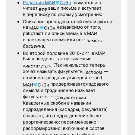
Редакция
МАИ
♥
СтЭн
внимательно
читает
ваши письма и вступает
все
в переписку по своему усмотрению.
Описания преподавателей публикуются
на
независимо от того,
МАИ
♥
СтЭн
работают ли описываемые в МАИ
в настоящее время или нет:
память
бесценна.
Во второй половине
2010-х гг.
в МАИ
были введены так называемые
(Так начальство теперь
«институты».
хочет называть факультеты:
—
schools
на манер западных университетов.)
придерживается здравого
МАИ
♥
СтЭн
смысла и традиционно называет
факультеты —
факультетами.
Квадратные скобки в названии
подразделения (кафедры, факультета)
означают, что подразделение было:
реорганизовано; переименовано;
расформировано; включено в состав