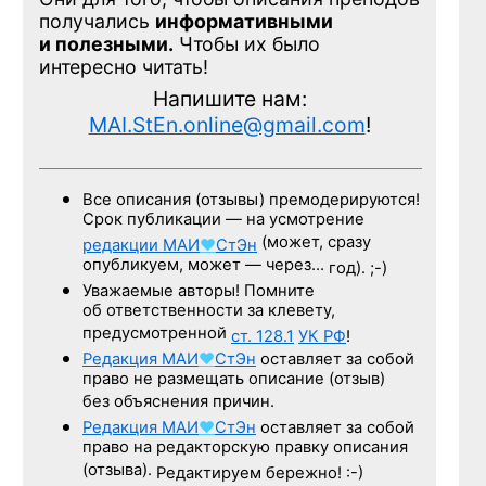
получались
информативными
и полезными.
Чтобы их было
интересно читать!
Напишите нам:
MAI.StEn.online@gmail.com
!
Все описания (отзывы) премодерируются!
Срок публикации — на усмотрение
(может, сразу
редакции
МАИ
♥
СтЭн
опубликуем, может — через…
год). ;-)
Уважаемые авторы! Помните
об ответственности за клевету,
предусмотренной
ст. 128.1
УК РФ
!
Редакция
МАИ
♥
СтЭн
оставляет за собой
право не размещать описание (отзыв)
без объяснения причин.
Редакция
МАИ
♥
СтЭн
оставляет за собой
право на редакторскую правку описания
(отзыва).
Редактируем бережно! :-)