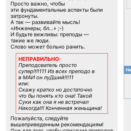
Просто важно, чтобы
эти фундаментальные аспекты были
затронуты.
А так — развивайте мысль!
«Инженеры, бл…»
;-)
И будьте вежливы: преподы —
такие же люди.
Слово может больно ранить.
НЕПРАВИЛЬНО:
Преподователь просто
На
супер!!!!111 Из всех преподо в
в МАИ он луДший!!!11
или:
Скажу кратко но достаточно
что бы понять кто она! Такой
Суки как она я не встречал
Никогда!!! Конченная
женьщина!
Пожалуйста, следуйте
вышеприведенным рекомендациям!
Они для того, чтобы описания преподов