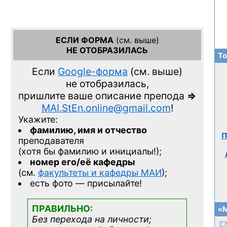
ЕСЛИ ФОРМА
(см. выше)
НЕ ОТОБРАЗИЛАСЬ
То
Если
Google-форма
(см. выше)
не отобразилась,
пришлите ваше описание препода
=>
MAI.StEn.online@gmail.com
!
Укажите:
фамилию, имя и отчество
П
преподавателя
(хотя бы фамилию и инициалы!);
номер его/её кафедры
(см.
факультеты и кафедры МАИ
);
есть фото — присылайте!
ПРАВИЛЬНО:
«М
Без перехода на личности;