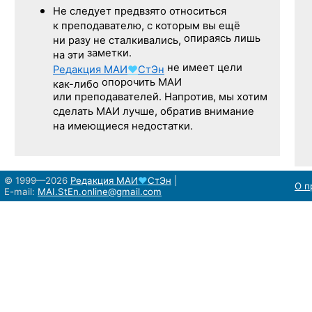
Не следует
предвзято относиться
к преподавателю,
с которым
вы ещё
опираясь лишь
ни разу
не сталкивались,
заметки.
на эти
не имеет цели
Редакция
МАИ
♥
СтЭн
опорочить МАИ
как-либо
или преподавателей. Напротив, мы хотим
сделать МАИ лучше, обратив внимание
на имеющиеся недостатки.
© 1999—2026
Редакция
МАИ
♥
СтЭн
|
О п
E-mail:
MAI.StEn.online@gmail.com