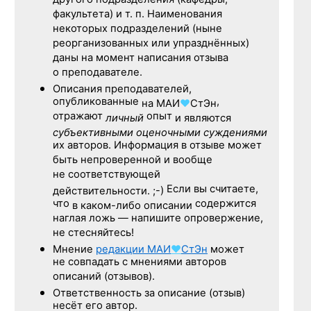
другого подразделения (кафедры,
факультета) и т. п. Наименования
некоторых подразделений (ныне
реорганизованных или упразднённых)
даны на момент написания отзыва
о преподавателе.
Описания преподавателей,
опубликованные
,
на
МАИ
♥
СтЭн
отражают
опыт
личный
и являются
субъективными оценочными суждениями
их авторов. Информация в отзыве может
быть непроверенной и вообще
не соответствующей
Если вы считаете,
действительности. ;-)
что
содержится
в каком-либо описании
наглая ложь — напишите опровержение,
не стесняйтесь!
Мнение
редакции
МАИ
♥
СтЭн
может
не совпадать с мнениями авторов
описаний (отзывов).
Ответственность
за описание
(отзыв)
несёт его автор.