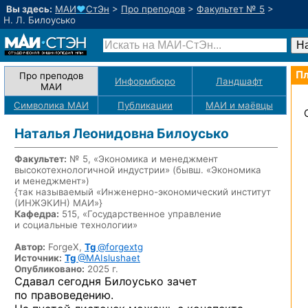
Вы здесь:
МАИ
♥
СтЭн
>
Про преподов
>
Факультет № 5
>
Н. Л. Билоусько
Пл
Про преподов
Информбюро
Ландшафт
МАИ
Символика МАИ
Публикации
МАИ
и маёвцы
Наталья Леонидовна Билоусько
Факультет:
№ 5, «Экономика и менеджмент
высокотехнологичной индустрии» (бывш. «Экономика
и менеджмент»)
{так называемый «Инженерно-экономический институт
(ИНЖЭКИН) МАИ»}
Кафедра:
515, «Государственное управление
и социальные технологии»
Автор:
ForgeX,
Tg
@forgextg
Источник:
Tg
@MAIslushaet
Опубликовано:
2025 г.
Сдавал сегодня Билоусько зачет
по правоведению.