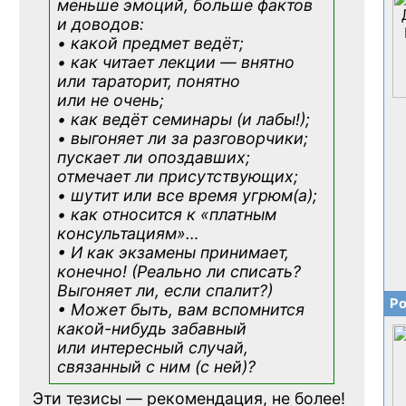
меньше эмоций, больше фактов
и доводов:
• какой предмет ведёт;
• как читает лекции — внятно
или тараторит, понятно
или не очень;
• как ведёт семинары (и лабы!);
• выгоняет ли за разговорчики;
пускает ли опоздавших;
отмечает ли присутствующих;
• шутит или все время угрюм(а);
• как относится к «платным
консультациям»
…
• И как экзамены принимает,
конечно! (Реально ли списать?
Выгоняет ли, если спалит?)
Ро
• Может быть, вам вспомнится
какой-нибудь
забавный
или интересный случай,
связанный с ним (с ней)?
Эти тезисы — рекомендация, не более!