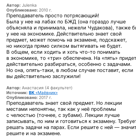
Автор:
Julenka
Опубликовано:
2010 г.
Преподаватель просто потрясающий!
Была у нее на лабах по БЖД (она гораздо лучше
объясняла и принимала, нежели Чудакова), также 
у нее на экономике. Действительно знает свой
предмет, может помочь на экзамене, подскажет,
но никогда прямо силком вытягивать не будет.
В общем, если ходить и хоть
что-то
понимать
в экономике, то «три» обеспечена. На «пять» приде
действительно разбираться, особенно с задачами.
Но она,
опять-таки,
в любом случае поставит, если
вы действительно заслужили!
Автор:
Анастасия (4 факультет)
Источник:
ВК
«Маёвник»
Опубликовано:
2017 г.
Преподаватель знает свой предмет. Но лекции
местами непонятны, так как у неё проблемы
с челюстью (точнее, с зубами). Лекции лучше
записывать, по ним и готовиться к экзамену. Требуе
решать задачи на парах. Если решите с ней — значит
решите и на экзамене.