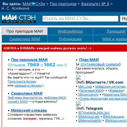
Вы здесь:
МАИ
♥
СтЭн
>
Про преподов
>
Факультет № 6
>
Н. С. Асейкина
Про преподов МАИ
Информбюро
Ландшафт
Символика МАИ
Публикации
МАИ
и маёв
АЗБУКА и БУКВАРЬ: каждый маёвец должен знать! ;-)
•
Про преподов МАИ
•
План МАИ
7969
1662
(и
спутниковый снимок
)
(Отзывов:
о
чел.!)
Где какие корпуса, общаги,
Кто —
человек,
а кто —
проходные?
«Армагеддон»? ;-)
Узнайте!
Вы знаете
что-то
ещё?!
Так сообщите!
(
Заполните форму
ВКонтакте / VK.com
или
напишите письмо
.)
•
MAI_club
•
Маёвский цитатник
• «
Типичный МАИ
» • «
Маёвник
»
•
Символика МАИ
•
MAIuniversity
• «
Меметика МА
Эмблемы факультетов
,
эмблема МАИ
,
• «
Очень прикладная математик
«ромб» МАИ
— откуда взялись?
Telegram
•
Маёвский словарь
•
@Timetable_MAI_bot
Словарик-справочник
маёвских
•
@MAIslushaet
•
@MAIpassage
словечек (
козерог
,
черепаха
,
ГУК…
).
•
@MemetikaMAI
•
@MAIuniversit