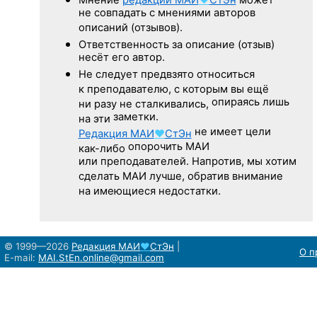
не совпадать с мнениями авторов
описаний (отзывов).
Ответственность
за описание
(отзыв)
несёт его автор.
Не следует
предвзято относиться
к преподавателю,
с которым
вы ещё
опираясь лишь
ни разу
не сталкивались,
заметки.
на эти
не имеет цели
Редакция
МАИ
♥
СтЭн
опорочить МАИ
как-либо
или преподавателей. Напротив, мы хотим
сделать МАИ лучше, обратив внимание
на имеющиеся недостатки.
© 1999—2026
Редакция
МАИ
♥
СтЭн
|
О п
E-mail:
MAI.StEn.online@gmail.com