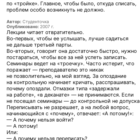
по «тройке». Главное, чтобы было, откуда списать,
проблем особо возникнуть не должно.
Автор:
Студенточка
Опубликовано:
2007 г.
Лекции читает отвратительно.
Во-первых,
чтобы ее услышать, лучше садиться
не дальше третьей парты.
Во-вторых,
говорит она достаточно быстро, нужно
постараться, чтобы все за ней успеть записать.
Семинары ведет на «троечку». Часто истерит, что
поражает — преподавателю это никак
не позволительно, на мой взгляд. За опоздание
на контрольную начинает кричать, расспрашивать,
почему опоздали. Отмазки типа «задержали
на работе», «в деканате» — не принимаются. Если
не посещал семинары — до контрольной не допуска
Переписывать не разрешает, а на любой вопрос,
начинающийся с «почему», отвечает: «А потому!»:
— А почему нельзя войти?
— А потому!
Или:
— А почему нельзя переписать?