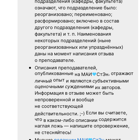
подразделения (кафедры, факультета)
означают, что подразделение было:
реорганизовано; переименовано;
расформировано; включено в состав
другого подразделения (кафедры,
факультета) и т. п. Наименования
некоторых подразделений (ныне
реорганизованных или упразднённых)
даны на момент написания отзыва
о преподавателе.
Описания преподавателей,
опубликованные
, отражают
на
МАИ
♥
СтЭн
опыт
личный
и являются
субъективными
оценочными суждениями
их авторов.
Информация в отзыве может быть
непроверенной и вообще
не соответствующей
Если вы считаете,
действительности. ;-)
что
содержится
в каком-либо описании
наглая ложь — напишите опровержение,
не стесняйтесь!
Мнение
редакции
МАИ
♥
СтЭн
может