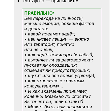
есть фото — присылайте!
ПРАВИЛЬНО:
Без перехода на личности;
меньше эмоций, больше фактов
и доводов:
• какой предмет ведёт;
• как читает лекции — внятно
или тараторит, понятно
или не очень;
• как ведёт семинары (и лабы!);
• выгоняет ли за разговорчики;
пускает ли опоздавших;
отмечает ли присутствующих;
• шутит или все время угрюм(а);
• как относится к «платным
консультациям»
…
• И как экзамены принимает,
конечно! (Реально ли списать?
Выгоняет ли, если спалит?)
• Может быть, вам вспомнится