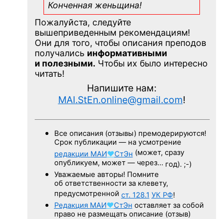
Конченная
женьщина!
Пожалуйста, следуйте
вышеприведенным рекомендациям!
Они для того, чтобы описания преподов
получались
информативными
и полезными.
Чтобы их было интересно
читать!
Напишите нам:
MAI.StEn.online@gmail.com
!
Все описания (отзывы) премодерируются!
Срок публикации — на усмотрение
(может, сразу
редакции
МАИ
♥
СтЭн
опубликуем, может — через…
год). ;-)
Уважаемые авторы! Помните
об ответственности за клевету,
предусмотренной
ст. 128.1
УК РФ
!
Редакция
МАИ
♥
СтЭн
оставляет за собой
право не размещать описание (отзыв)