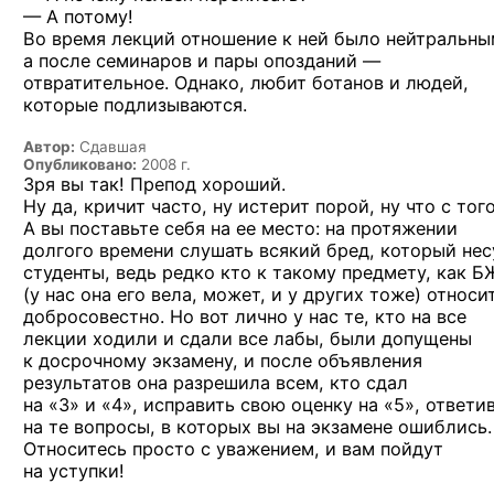
— А потому!
Во время лекций отношение к ней было нейтральны
а после семинаров и пары опозданий —
отвратительное. Однако, любит ботанов и людей,
которые подлизываются.
Автор:
Сдавшая
Опубликовано:
2008 г.
Зря вы так! Препод хороший.
Ну да, кричит часто, ну истерит порой, ну что с того
А вы поставьте себя на ее место: на протяжении
долгого времени слушать всякий бред, который нес
студенты, ведь редко кто к такому предмету, как 
(у нас она его вела, может, и у других тоже) относи
добросовестно. Но вот лично у нас те, кто на все
лекции ходили и сдали все лабы, были допущены
к досрочному экзамену, и после объявления
результатов она разрешила всем, кто сдал
на «3» и «4»,
исправить свою
оценку на «5»,
ответи
на те вопросы, в которых вы на экзамене ошиблись.
Относитесь просто с уважением, и вам пойдут
на уступки!