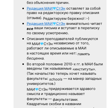
без объяснения причин.
Редакция
МАИ
♥
СтЭн
оставляет за собой
право на редакторскую правку описания
(отзыва).
Редактируем бережно! :-)
Редакция
МАИ
♥
СтЭн
внимательно читает
ваши письма и вступает в переписку
все
по своему усмотрению.
Описания преподавателей публикуются
на
независимо от того,
МАИ
♥
СтЭн
работают ли описываемые в МАИ
в настоящее время или нет:
память
бесценна.
Во второй половине
2010-х гг.
в МАИ были
введены так называемые
«институты».
(Так начальство теперь хочет называть
факультеты:
— на манер западных
schools
университетов.)
придерживается здравого
МАИ
♥
СтЭн
смысла и традиционно называет
факультеты —
факультетами.
Квадратные скобки в названии