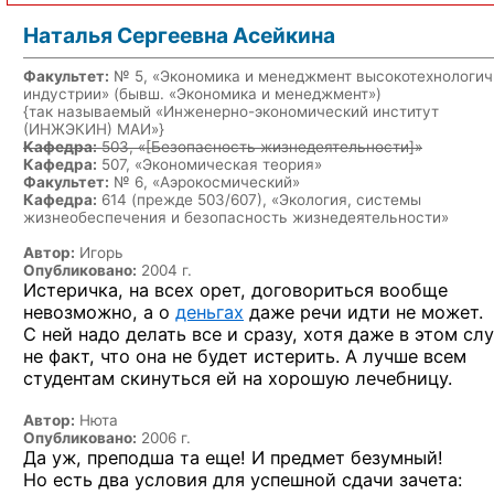
Наталья Сергеевна Асейкина
Факультет:
№ 5, «Экономика и менеджмент высокотехнологич
индустрии» (бывш. «Экономика и менеджмент»)
{так называемый «Инженерно-экономический институт
(ИНЖЭКИН) МАИ»}
Кафедра:
503, «
[Безопасность жизнедеятельности]
»
Кафедра:
507, «Экономическая теория»
Факультет:
№ 6, «Аэрокосмический»
Кафедра:
614 (прежде 503/607), «Экология, системы
жизнеобеспечения и безопасность жизнедеятельности»
Автор:
Игорь
Опубликовано:
2004 г.
Истеричка, на всех орет, договориться вообще
невозможно, а о
деньгах
даже речи идти не может.
С ней надо делать все и сразу, хотя даже в этом сл
не факт, что она не будет истерить. А лучше всем
студентам скинуться ей на хорошую
лечебницу.
Автор:
Нюта
Опубликовано:
2006 г.
Да уж, преподша та еще! И предмет безумный!
Но есть два условия для успешной сдачи зачета: