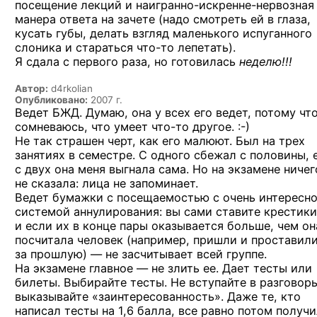
посещение лекций и наигранно-
искренне-нервозная
манера ответа на зачете (надо смотреть ей в глаза,
кусать губы, делать взгляд маленького испуганного
слоника и стараться
что-то
лепетать).
Я сдала с первого раза, но готовилась
неделю!!!
Автор:
d4rkolian
Опубликовано:
2007 г.
Ведет БЖД. Думаю, она у всех его ведет, потому чт
сомневаюсь, что умеет
что-то
другое. :-)
Не так страшен черт, как его малюют. Был на трех
занятиях в семестре. С одного сбежал с половины, 
с двух она меня выгнала сама. Но на экзамене ничег
не сказала: лица не запоминает.
Ведет бумажки с посещаемостью с очень интересн
системой аннулирования: вы сами ставите крестики
и если их в конце пары оказывается больше, чем он
посчитала человек (например, пришли и проставил
за прошлую) — не засчитывает всей группе.
На экзамене главное — не злить ее. Дает тесты или
билеты. Выбирайте тесты. Не вступайте в разговор
выказывайте «заинтересованность». Даже те, кто
написал тесты на 1,6 балла, все равно потом получ