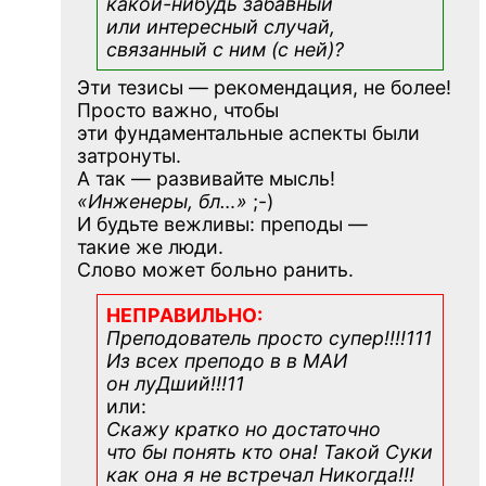
какой-нибудь
забавный
или интересный случай,
связанный с ним (с ней)?
Эти тезисы — рекомендация, не более!
Просто важно, чтобы
эти фундаментальные аспекты были
затронуты.
А так — развивайте мысль!
«Инженеры, бл…»
;-)
И будьте вежливы: преподы —
такие же люди.
Слово может больно ранить.
НЕПРАВИЛЬНО:
Преподователь просто супер!!!!111
Из всех преподо в в МАИ
он луДший!!!11
или:
Скажу кратко но достаточно
что бы понять кто она! Такой Суки
как она я не встречал Никогда!!!