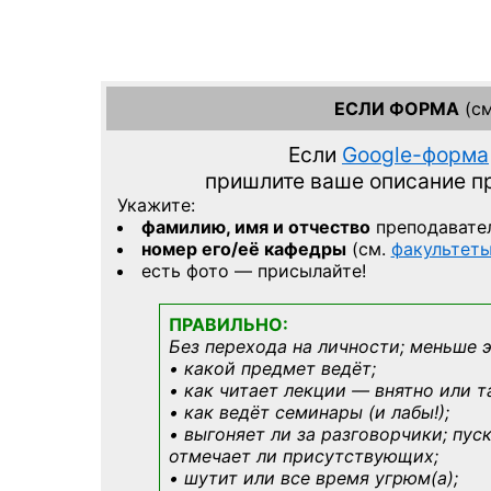
ЕСЛИ ФОРМА
(см
Если
Google-форма
пришлите ваше описание 
Укажите:
фамилию, имя и отчество
преподавате
номер его/её кафедры
(см.
факультет
есть фото — присылайте!
ПРАВИЛЬНО:
Без перехода на личности; меньше 
• какой предмет ведёт;
• как читает лекции — внятно или т
• как ведёт семинары (и лабы!);
• выгоняет ли за разговорчики; пус
отмечает ли присутствующих;
• шутит или все время угрюм(а);