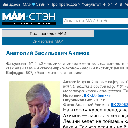
Вы здесь:
МАИ
♥
СтЭн
>
Про преподов
>
Факультет № 5
>
А. В. 
Про преподов МАИ
Символика МАИ
Анатолий Васильевич Акимов
Факультет:
№ 5, «Экономика и менеджмент высокотехнологичн
{так называемый «Инженерно-экономический институт (ИНЖ
Кафедра:
507, «Экономическая теория»
Автор:
Морской царь с кафедры 
МАТИ. Вошла в состав каф. 1101 
металлургических процессов»
(Т
Источник:
ВК
«Маёвник»
Опубликовано:
2012 г.
Фото:
Анатолий Акимов,
ВК
28053
На втором курсе преподава
Акимов — личность легендар
Лекции ведет не поймешь ка
буквы. Так что если вы не 