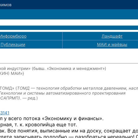
Акимов
Информбюро
Ландшафт
Публикации
МАИ
и маёвцы
ой индустрии» (бывш. «Экономика и менеджмент»)
ЭКИН) МАИ»}
«ТОМД» (
ТОМД — технология обработки металлов
давлением, нас
«Технологии и системы автоматизированного проектирования
иСАПРМП). — ред.
)
3141
л у всего потока «Экономику и финансы».
ная, т. к. кровопийца еще тот.
к. Все понятия, выписанные им на доску, сокращает д
будете записывать подробно — разобраться нереально! 