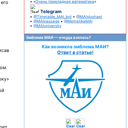
• «
Очень прикладная математика
»
 его
Telegram
•
@Timetable_MAI_bot
•
@MAIslushaet
•
@MAIpassage
•
@MemetikaMAI
•
@MAIuniversity
Эмблема МАИ — откуда взялась?
Как возникла эмблема МАИ?
исав
Ответ в статье!
ом.
рку»
ой
рет.