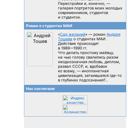
Перестройки и, конечно, —
галерея портретов моих молодых
современников, студентов
и студенток.
Роман о студентах МАИ
«
Сад желаний
» — роман
Андрея
Тошева
о студентах МАИ.
Действие происходит
в 1989—1990 гг.
Что делать простому маёвцу,
на чью голову свалились разом
неоднозначная любовь, диплом,
развал CCCP, и, вдобавок
ко всему, — инопланетная
цивилизация, затаившаяся
где-то
в глубинах подсознания?..
Нас сосчитали