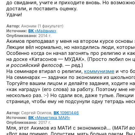
до свидания, учите и приходите вновь. Но возможно 
достали, и поставить оценку.
Удачи!
Автор:
Аноним (1 факультет)
Источник:
ВК
«Маёвник»
Опубликовано:
2014 г.
Акимов преподавал у меня на втором курсе основы
Лекции вёл нормально, но находились люди, которые
Особенно когда он начал загонять про религию
и ка
на доске «Катасонов — МУДАК». (Просто любил он ц
и российский философ. — ред.
)
На семинаре втирал о религии,
коммунизме
и что бо
На семинарах — задачки по экономике из школьного
Торгуйте вашим лицом и делайте задания, ходите на
«как награду» (его слова) за работу. Поэтому мне н
несколько
раз. :-)
Но сдали все, даже тупые. Лекции
странице, чтобы ему не подсунули одну тетрадь нес
Автор:
Сергей Осипов,
ВК
10961446
Источник:
ВК
«Меметика МАИ»
Опубликовано:
2017 г.
Мля, этот Акимов из МАТИ с экономикой… (
МАТИ вош
«Вот вам пример. Допустим, мать больна раком. Вы 