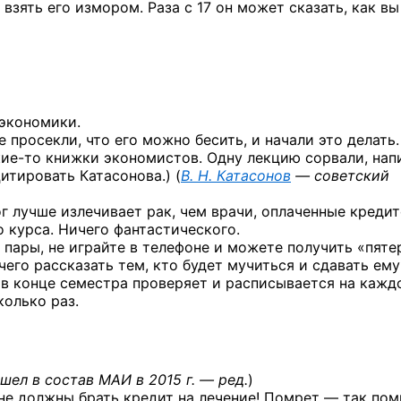
взять его измором. Раза с 17 он может сказать, как вы
 экономики.
 просекли, что его можно бесить, и начали это делать.
кие-то
книжки экономистов. Одну лекцию сорвали, нап
итировать Катасонова.) (
В. Н. Катасонов
— советский
г лучше излечивает рак, чем врачи, оплаченные кредит
 курса. Ничего фантастического.
 пары, не играйте в телефоне и можете получить «пяте
ечего рассказать тем, кто будет мучиться и сдавать ему
 в конце семестра проверяет и расписывается на кажд
колько раз.
ел в состав МАИ в 2015 г. — ред.
)
не должны брать кредит на лечение! Помрет — так пом