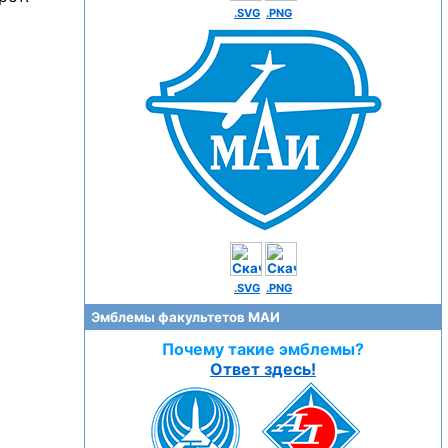
.SVG
.PNG
.SVG
.PNG
Эмблемы факультетов МАИ
Почему такие эмблемы?
Ответ здесь!