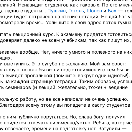
линой. Ненавидит студентов как таковых. По его мнен
Да ладно студенты…
Пушкин
,
Гоголь
,
Шопен
и
Бах
— то
екции будет потрачено на чтение нотаций. Не дай бог у
посмотрели время… Услышите в свой адрес поток гумна
итать лекционный курс. К экзамену придется готовитьс
доверяет далеко не всем учебникам, так как пишут их,
экзамен вообще. Нет, ничего умного и полезного на них
ющих.
 и выступить. Это сугубо по желанию. Мой вам совет:
ь любую, но как бы вы ни подготовились и с кем бы вы
а выйдет провальной (помните: вокруг одни идиоты!).
сь на каждой странице тетрадки. Таким образом, успе
ь семинаров (и лекций, желательно, тоже) + ведение
ольную работу, но ее все написали не очень успешно.
 Благодаря всему этому вы попадете в касту студентов
л с ним публично поругаться. Но, слава богу, получил
ае придется отвечать письменно/устно. Ребята, которы
зу отвечаете, времени на подготовку нет. Затупили —