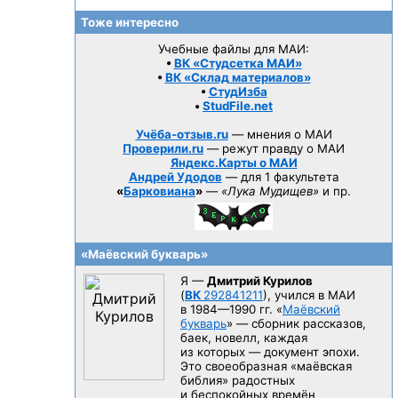
Тоже интересно
Учебные файлы для МАИ:
•
ВК «Студсетка МАИ»
•
ВК «Склад материалов»
•
СтудИзба
•
StudFile.net
Учёба-отзыв.ru
— мнения о МАИ
Проверили.ru
— режут правду о МАИ
Яндекс.Карты о МАИ
Андрей Удодов
— для 1 факультета
«
Барковиана
»
—
«Лука Мудищев»
и пр.
«Маёвский букварь»
Я —
Дмитрий Курилов
(
ВК
292841211
), учился в МАИ
в 1984—1990 гг.
«
Маёвский
букварь
» — сборник рассказов,
баек, новелл, каждая
из которых — документ эпохи.
Это своеобразная «маёвская
библия» радостных
и беспокойных времён