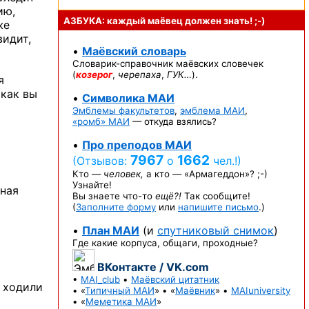
ию,
АЗБУКА: каждый маёвец должен
знать! ;-)
же
видит,
•
Маёвский словарь
Словарик-справочник
маёвских словечек
(
козерог
,
черепаха
,
ГУК…
).
я
 как вы
•
Символика МАИ
Эмблемы факультетов
,
эмблема МАИ
,
«ромб» МАИ
— откуда взялись?
•
Про преподов МАИ
7967
1662
(Отзывов:
о
чел.!)
Кто —
человек,
а кто —
«Армагеддон»? ;-)
Узнайте!
шная
Вы знаете
что-то
ещё?!
Так сообщите!
(
Заполните форму
или
напишите письмо
.)
•
План МАИ
(и
спутниковый снимок
)
Где какие корпуса, общаги, проходные?
ВКонтакте / VK.com
•
MAI_club
•
Маёвский цитатник
е ходили
• «
Типичный МАИ
» • «
Маёвник
» •
MAIuniversity
• «
Меметика МАИ
»