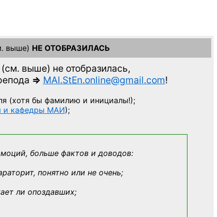
. выше)
НЕ ОТОБРАЗИЛАСЬ
(см. выше)
не отобразилась,
препода
=>
MAI.StEn.online@gmail.com
!
ля
(хотя бы фамилию и инициалы!);
ы и кафедры МАИ
);
эмоций, больше фактов и доводов:
араторит, понятно или не очень;
кает ли опоздавших;