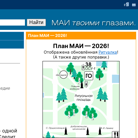
План МАИ — 2026!
План МАИ — 2026!
Отображена обновлённая
Ритуалка
!
(А также другие поправки.)
ледие
о одной
Следит