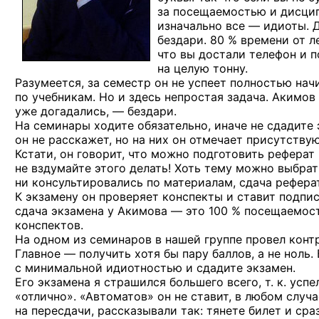
за посещаемостью и дисцип
изначально все — идиоты. 
бездари. 80 % времени от л
что вы достали телефон и 
на целую тонну.
Разумеется, за семестр он не успеет полностью нач
по учебникам. Но и здесь непростая задача. Акимов 
уже догадались, — бездари.
На семинары ходите обязательно, иначе не сдадите 
он не расскажет, но на них он отмечает присутству
Кстати, он говорит, что можно подготовить реферат
не вздумайте этого делать! Хоть тему можно выбрат
ни консультировались по материалам, сдача реферат
К экзамену он проверяет конспекты и ставит подпи
сдача экзамена у Акимова — это 100 % посещаемост
конспектов.
На одном из семинаров в нашей группе провел контр
Главное — получить хотя бы пару баллов, а не ноль.
с минимальной идиотностью и сдадите экзамен.
Его экзамена я страшился большего всего, т. к. успе
«отлично». «Автоматов» он не ставит, в любом случ
на пересдачи, рассказывали так: тянете билет и сра