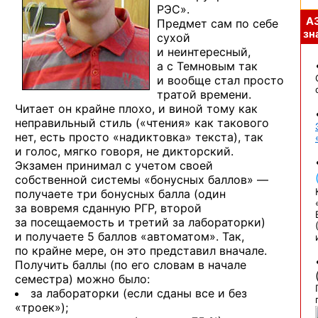
РЭС».
А
Предмет сам по себе
зна
сухой
и неинтересный,
а с Темновым так
и вообще стал просто
тратой времени.
Читает он крайне плохо, и виной тому как
неправильный стиль («чтения» как такового
нет, есть просто «надиктовка» текста), так
и голос, мягко говоря, не дикторский.
Экзамен принимал с учетом своей
собственной системы «бонусных баллов» —
получаете три бонусных балла (один
за вовремя сданную РГР, второй
за посещаемость и третий за лабораторки)
и получаете 5 баллов «автоматом». Так,
по крайне мере, он это представил вначале.
Получить баллы (по его словам в начале
семестра) можно было:
за лабораторки (если сданы все и без
«троек»);