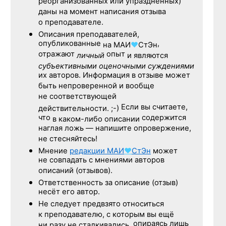
реорганизованных или упразднённых)
даны на момент написания отзыва
о преподавателе.
Описания преподавателей,
опубликованные
,
на
МАИ
♥
СтЭн
отражают
опыт
личный
и являются
субъективными оценочными суждениями
их авторов. Информация в отзыве может
быть непроверенной и вообще
не соответствующей
Если вы считаете,
действительности. ;-)
что
содержится
в каком-либо описании
наглая ложь — напишите опровержение,
не стесняйтесь!
Мнение
редакции
МАИ
♥
СтЭн
может
не совпадать с мнениями авторов
описаний (отзывов).
Ответственность
за описание
(отзыв)
несёт его автор.
Не следует
предвзято относиться
к преподавателю,
с которым
вы ещё
опираясь лишь
ни разу
не сталкивались,