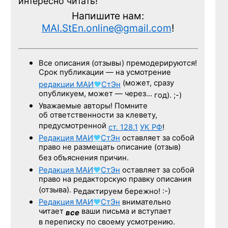
интересно читать!
Напишите нам:
MAI.StEn.online@gmail.com
!
Все описания (отзывы) премодерируются!
Срок публикации — на усмотрение
(может, сразу
редакции
МАИ
♥
СтЭн
опубликуем, может — через…
год). ;-)
Уважаемые авторы! Помните
об ответственности за клевету,
предусмотренной
ст. 128.1
УК РФ
!
Редакция
МАИ
♥
СтЭн
оставляет за собой
право не размещать описание (отзыв)
без объяснения причин.
Редакция
МАИ
♥
СтЭн
оставляет за собой
право на редакторскую правку описания
(отзыва).
Редактируем бережно! :-)
Редакция
МАИ
♥
СтЭн
внимательно
читает
ваши письма и вступает
все
в переписку по своему усмотрению.