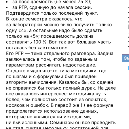
за посещаемость (не менее 75 %);
за РГР, сданную до начала сессии.
Подтвердился только последний пункт.
В конце семестра оказалось, что
за лабораторки можно было получить только
одну «4», а остальные надо было сдавать
только на «5»; посещаемость должна
составлять 100 %. Вот так вот б
о
льшая часть
осталась без «автоматов».
Его РГР — тема отдельного разговора. Задача
Эм
заключалась в том, чтобы по заданным
параметрам рассчитать недостающие.
Он даже выдал
что-то
типа методички, где
по шагам и с формулами был приведен
алгоритм вычисления. Казалось бы, со сдачей
не справился бы только полный дурак. На деле
все оказалось интереснее: методичка чуть
более, чем полностью состоит из опечаток,
косяков и ошибок. В первой же (!) ее формуле
предполагается использование данных,
которые не являются ни исходными,
ни вычисленными. Семинары он все проводить
не стал, считая методичку достаточной для