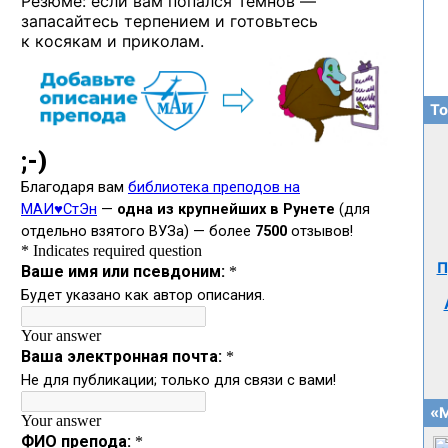
Резюме: если вам попался Темнов —
запасайтесь терпением и готовьтесь
к косякам и приколам.
То
П
«М