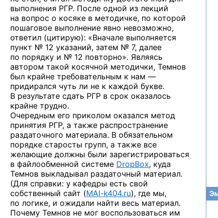
выполнения РГР. После одной из лекций
на вопрос о косяке в методичке, по которой
пошаговое выполнение явно невозможно,
ответил (цитирую): «Вначале выполняется
пункт № 12 указаний, затем № 7, далее
по порядку и № 12 повторно». Являясь
автором такой косячной методички, Темнов
был крайне требовательным к нам —
придирался чуть ли не к каждой букве.
В результате сдать РГР в срок оказалось
крайне трудно.
Очередным его приколом оказался метод
принятия РГР, а также распространение
раздаточного материала. В обязательном
порядке старосты групп, а также все
желающие должны были зарегистрироваться
в файлообменной системе
DropBox
, куда
Темнов выкладывал раздаточный материал.
(Для справки: у кафедры есть свой
собственный сайт
(
MAI-k404.ru
),
где мы,
Эм
по логике, и ожидали найти весь материал.
Почему Темнов не мог воспользоваться им