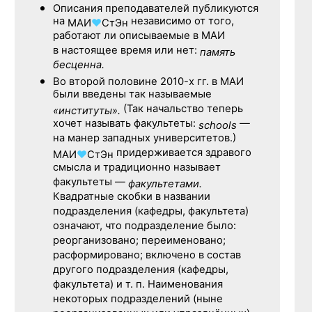
Описания преподавателей публикуются
на
независимо от того,
МАИ
♥
СтЭн
работают ли описываемые в МАИ
в настоящее время или нет:
память
бесценна.
Во второй половине
2010-х гг.
в МАИ
были введены так называемые
(Так начальство теперь
«институты».
хочет называть факультеты:
—
schools
на манер западных университетов.)
придерживается здравого
МАИ
♥
СтЭн
смысла и традиционно называет
факультеты —
факультетами.
Квадратные скобки в названии
подразделения (кафедры, факультета)
означают, что подразделение было:
реорганизовано; переименовано;
расформировано; включено в состав
другого подразделения (кафедры,
факультета) и т. п. Наименования
некоторых подразделений (ныне