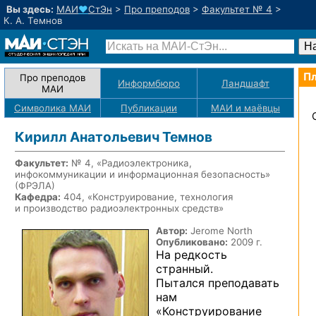
Вы здесь:
МАИ
♥
СтЭн
>
Про преподов
>
Факультет № 4
>
К. А. Темнов
Пл
Про преподов
Информбюро
Ландшафт
МАИ
Символика МАИ
Публикации
МАИ
и маёвцы
Кирилл Анатольевич Темнов
Факультет:
№ 4, «Радиоэлектроника,
инфокоммуникации и информационная безопасность»
(ФРЭЛА)
Кафедра:
404, «Конструирование, технология
и производство радиоэлектронных средств»
Автор:
Jerome North
Опубликовано:
2009 г.
На редкость
странный.
Пытался преподавать
нам
«Конструирование