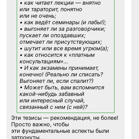
• как читает лекции — внятно
или тараторит, понятно
или не очень;
• как ведёт семинары (и лабы!);
• выгоняет ли за разговорчики;
пускает ли опоздавших;
отмечает ли присутствующих;
• шутит или все время угрюм(а);
• как относится к «платным
консультациям»
…
• И как экзамены принимает,
конечно! (Реально ли списать?
Выгоняет ли, если спалит?)
• Может быть, вам вспомнится
какой-нибудь
забавный
или интересный случай,
связанный с ним (с ней)?
Эти тезисы — рекомендация, не более!
Просто важно, чтобы
эти фундаментальные аспекты были
затронуты.