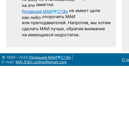
заметки.
на эти
не имеет цели
Редакция
МАИ
♥
СтЭн
опорочить МАИ
как-либо
или преподавателей. Напротив, мы хотим
сделать МАИ лучше, обратив внимание
на имеющиеся недостатки.
© 1999—2026
Редакция
МАИ
♥
СтЭн
|
О п
E-mail:
MAI.StEn.online@gmail.com