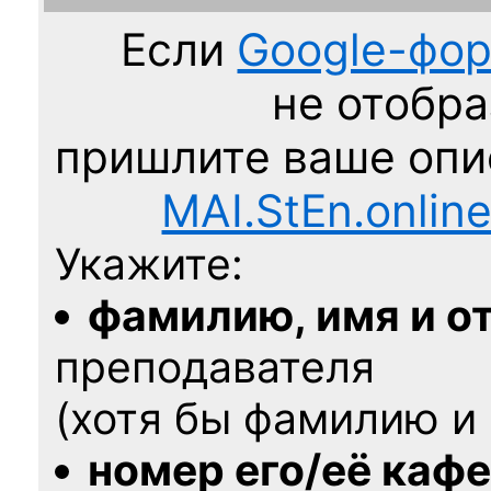
Если
Google-фо
не отобра
пришлите ваше оп
MAI.StEn.onlin
Укажите:
фамилию, имя и о
преподавателя
(хотя бы фамилию и 
номер его/её каф