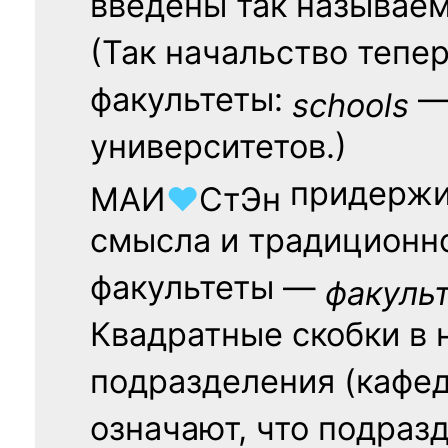
введены так называе
(Так начальство тепе
факультеты:
— 
schools
университетов.)
придержи
МАИ
♥
СтЭн
смысла и традиционн
факультеты —
факуль
Квадратные скобки в 
подразделения (кафед
означают, что подраз