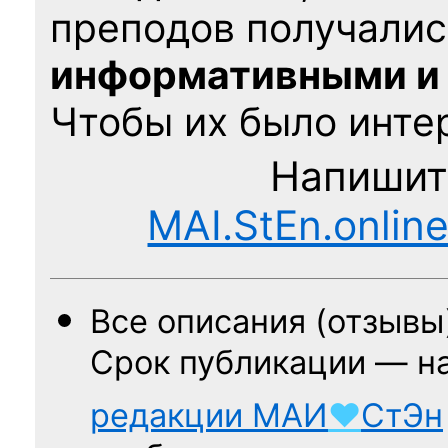
преподов получалис
информативными и
Чтобы их было интер
Напишит
MAI.StEn.onlin
Все описания (отзывы
Срок публикации — н
редакции
МАИ
♥
СтЭн