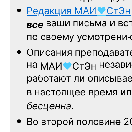
Редакция
МАИ
♥
СтЭн
ваши письма и вст
все
по своему усмотрени
Описания преподават
на
независ
МАИ
♥
СтЭн
работают ли описыва
в настоящее время ил
бесценна.
Во второй половине
2