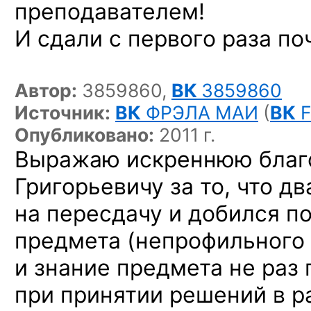
преподавателем!
И сдали с первого раза
поч
Автор:
3859860,
ВК
3859860
Источник:
ВК
ФРЭЛА МАИ
(
ВК
F
Опубликовано:
2011 г.
Выражаю искреннюю благ
Григорьевичу за то, что 
на пересдачу и добился п
предмета (непрофильного 
и знание предмета не раз
при принятии решений в р