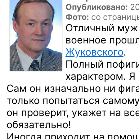
Опубликовано:
20
Фото:
со страни
Отличный мужи
военное прош
Жуковского
.
Полный пофиг
характером. Я 
Сам он изначально ни фига
только попытаться самом
он проверит, укажет на вс
обязательно!
Иногда приходит на помо