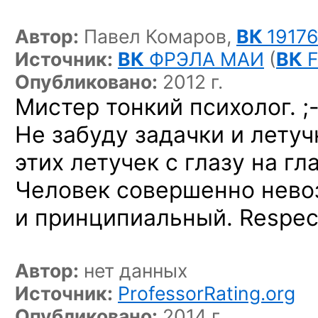
Автор:
Павел Комаров,
ВК
1917
Источник:
ВК
ФРЭЛА МАИ
(
ВК
F
Опубликовано:
2012 г.
Мистер тонкий
психолог. ;-
Не забуду задачки и летуч
этих летучек с глазу на гла
Человек совершенно нев
и принципиальный. Respec
Автор:
нет данных
Источник:
ProfessorRating.org
Опубликовано:
2014 г.