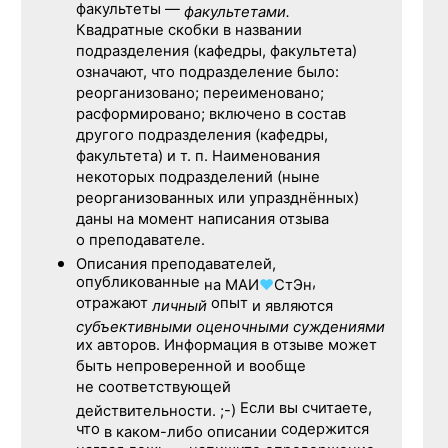
факультеты —
факультетами.
Квадратные скобки в названии
подразделения (кафедры, факультета)
означают, что подразделение было:
реорганизовано; переименовано;
расформировано; включено в состав
другого подразделения (кафедры,
факультета) и т. п. Наименования
некоторых подразделений (ныне
реорганизованных или упразднённых)
даны на момент написания отзыва
о преподавателе.
Описания преподавателей,
опубликованные
,
на
МАИ
♥
СтЭн
отражают
опыт
личный
и являются
субъективными оценочными суждениями
их авторов. Информация в отзыве может
быть непроверенной и вообще
не соответствующей
Если вы считаете,
действительности. ;-)
что
содержится
в каком-либо описании