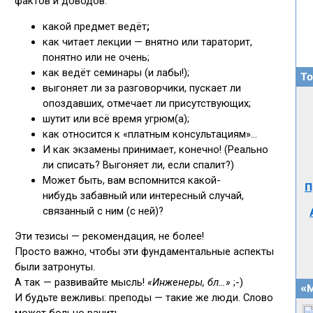
То
П
«М