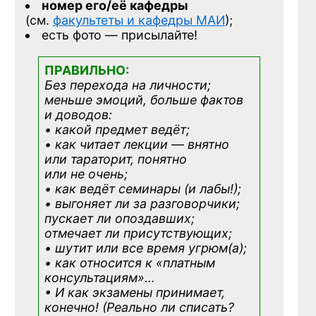
номер его/её кафедры
(см.
факультеты и кафедры МАИ
);
есть фото — присылайте!
ПРАВИЛЬНО:
Без перехода на личности;
меньше эмоций, больше фактов
и доводов:
• какой предмет ведёт;
• как читает лекции — внятно
или тараторит, понятно
или не очень;
• как ведёт семинары (и лабы!);
• выгоняет ли за разговорчики;
пускает ли опоздавших;
отмечает ли присутствующих;
• шутит или все время угрюм(а);
• как относится к «платным
консультациям»
…
• И как экзамены принимает,
конечно! (Реально ли списать?