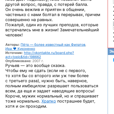
другой вопрос, правда, с потерей балла.
Он очень вежлив и приятен в общении,
частенько с нами болтал в перерывах, причем
совершенно на равных.
Пожалуй, один из лучших преподов, которые
встречались мне в жизни! Замечательнейший
человек!
Авторы:
Пётр — более известный как Филатов
,
Ира ♥ Куконенко
Эм
Источник:
http://vkontakte.ru/board.php?
act=topic&tid=198662
Опубликовано:
2007 г.
Ручьев — это вообще сказка.
Чтобы ему не сдать (если не с первого,
то хотя бы со второго или уж тем более
с третьего раза), нужно быть, наверное,
полным имбецилом: разрешает пользоваться
всем, да еще и задает наводящие вопросы!
Короче, мужик нормальный, но и спрашивает
тоже нормально.
Храпко
пострашнее будет,
хотя и он проходим.