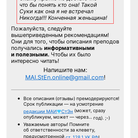
что бы понять кто она! Такой
Суки как она я не встречал
Никогда!!! Конченная
женьщина!
Пожалуйста, следуйте
вышеприведенным рекомендациям!
Они для того, чтобы описания преподов
получались
информативными
и полезными.
Чтобы их было
интересно читать!
Напишите нам:
MAI.StEn.online@gmail.com
!
Все описания (отзывы) премодерируются!
Срок публикации — на усмотрение
(может, сразу
редакции
МАИ
♥
СтЭн
опубликуем, может — через…
год). ;-)
Уважаемые авторы! Помните
об ответственности за клевету,
предусмотренной
ст. 128.1
УК РФ
!