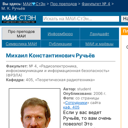
Вы здесь:
МАИ
♥
СтЭн
>
Про преподов
>
Факультет № 4
>
М. К. Ручьёв
Пл
Про преподов
Информбюро
Ландшафт
МАИ
Символика МАИ
Публикации
МАИ
и маёвцы
Михаил Константинович Ручьёв
Факультет:
№ 4, «Радиоэлектроника,
инфокоммуникации и информационная безопасность»
(ФРЭЛА)
Кафедра:
405, «Теоретическая радиотехника»
Автор:
student
Опубликовано:
2006 г.
Фото:
со страницы
«
Сотрудники
» сайта
каф. 405
Если у вас ведет
Ручьёв, то вам
очень
повезло! Это