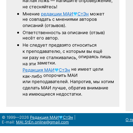
наглая ложь — напишите опровержение,
не стесняйтесь!
Мнение
редакции
МАИ
♥
СтЭн
может
не совпадать с мнениями авторов
описаний (отзывов).
Ответственность
за описание
(отзыв)
несёт его автор.
Не следует
предвзято относиться
к преподавателю,
с которым
вы ещё
опираясь лишь
ни разу
не сталкивались,
заметки.
на эти
не имеет цели
Редакция
МАИ
♥
СтЭн
опорочить МАИ
как-либо
или преподавателей. Напротив, мы хотим
сделать МАИ лучше, обратив внимание
на имеющиеся недостатки.
© 1999—2026
Редакция
МАИ
♥
СтЭн
|
О п
E-mail:
MAI.StEn.online@gmail.com