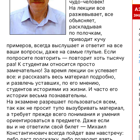
чудо-человек!
На лекции все
А
разжевывает, все
зна
объясняет,
раскладывая
по полочкам,
приводит кучу
примеров, всегда выслушает и ответит на все
ваши вопросы, даже на самые глупые. Если
попросите повторить — повторит хоть тысячу
раз! К студентам относится просто
замечательно! За время лекции он успевает
все: и рассказать весь материал подробно,
и развлечь уставших, по его мнению,
студентов историями из жизни. И часто его
истории весьма познавательны.
На экзамене разрешает пользоваться всем,
так как не просит тупо вызубривать материал,
а требует прежде всего понимания и умения
ориентироваться в предмете. Даже если
вы и не ответили свой билет — Михаил
Константинович всегда пойдет вам навстречу:
либо даст подсказку, либо позволит взять