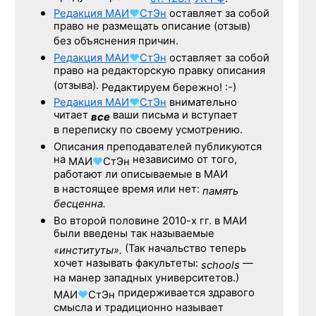
Редакция
МАИ
♥
СтЭн
оставляет за собой
право не размещать описание (отзыв)
без объяснения причин.
Редакция
МАИ
♥
СтЭн
оставляет за собой
право на редакторскую правку описания
(отзыва).
Редактируем бережно! :-)
Редакция
МАИ
♥
СтЭн
внимательно
читает
ваши письма и вступает
все
в переписку по своему усмотрению.
Описания преподавателей публикуются
на
независимо от того,
МАИ
♥
СтЭн
работают ли описываемые в МАИ
в настоящее время или нет:
память
бесценна.
Во второй половине
2010-х гг.
в МАИ
были введены так называемые
(Так начальство теперь
«институты».
хочет называть факультеты:
—
schools
на манер западных университетов.)
придерживается здравого
МАИ
♥
СтЭн
смысла и традиционно называет