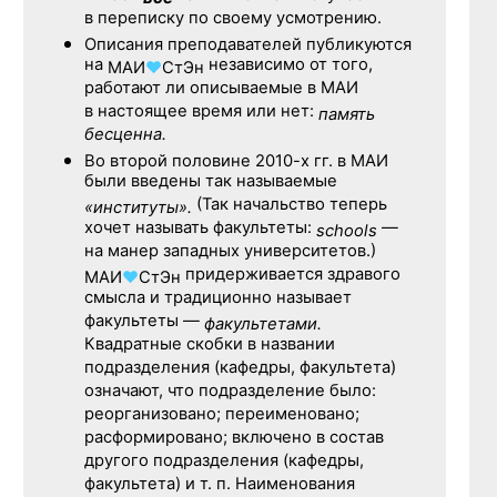
в переписку по своему усмотрению.
Описания преподавателей публикуются
на
независимо от того,
МАИ
♥
СтЭн
работают ли описываемые в МАИ
в настоящее время или нет:
память
бесценна.
Во второй половине
2010-х гг.
в МАИ
были введены так называемые
(Так начальство теперь
«институты».
хочет называть факультеты:
—
schools
на манер западных университетов.)
придерживается здравого
МАИ
♥
СтЭн
смысла и традиционно называет
факультеты —
факультетами.
Квадратные скобки в названии
подразделения (кафедры, факультета)
означают, что подразделение было:
реорганизовано; переименовано;
расформировано; включено в состав
другого подразделения (кафедры,
факультета) и т. п. Наименования