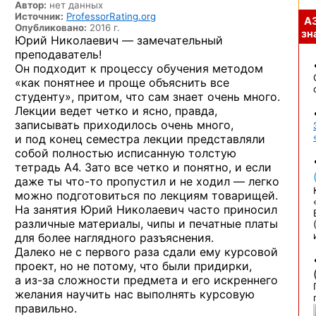
Автор:
нет данных
Источник:
ProfessorRating.org
А
Опубликовано:
2016 г.
зна
Юрий Николаевич — замечательный
преподаватель!
Он подходит к процессу обучения методом
«как понятнее и проще объяснить все
студенту», притом, что сам знает очень много.
Лекции ведет четко и ясно, правда,
записывать приходилось очень много,
и под конец семестра лекции представляли
собой полностью исписанную толстую
тетрадь А4. Зато все четко и понятно, и если
даже
ты что-то
пропустил и не ходил — легко
можно подготовиться по лекциям товарищей.
На занятия Юрий Николаевич часто приносил
различные материалы, чипы и печатные платы
для более наглядного разъяснения.
Далеко не с первого раза сдали ему курсовой
проект, но не потому, что были придирки,
а из-за
сложности предмета и его искреннего
желания научить нас выполнять курсовую
правильно.