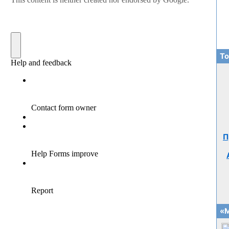
То
П
«М