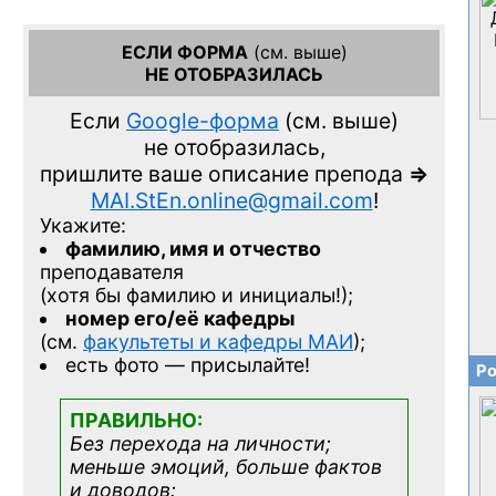
ЕСЛИ ФОРМА
(см. выше)
НЕ ОТОБРАЗИЛАСЬ
Если
Google-форма
(см. выше)
не отобразилась,
пришлите ваше описание препода
=>
MAI.StEn.online@gmail.com
!
Укажите:
фамилию, имя и отчество
преподавателя
(хотя бы фамилию и инициалы!);
номер его/её кафедры
(см.
факультеты и кафедры МАИ
);
есть фото — присылайте!
Ро
ПРАВИЛЬНО:
Без перехода на личности;
меньше эмоций, больше фактов
и доводов: