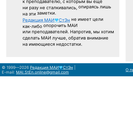
к преподавателю,
с которым
вы ещё
опираясь лишь
ни разу
не сталкивались,
заметки.
на эти
не имеет цели
Редакция
МАИ
♥
СтЭн
опорочить МАИ
как-либо
или преподавателей. Напротив, мы хотим
сделать МАИ лучше, обратив внимание
на имеющиеся недостатки.
© 1999—2026
Редакция
МАИ
♥
СтЭн
|
О п
E-mail:
MAI.StEn.online@gmail.com