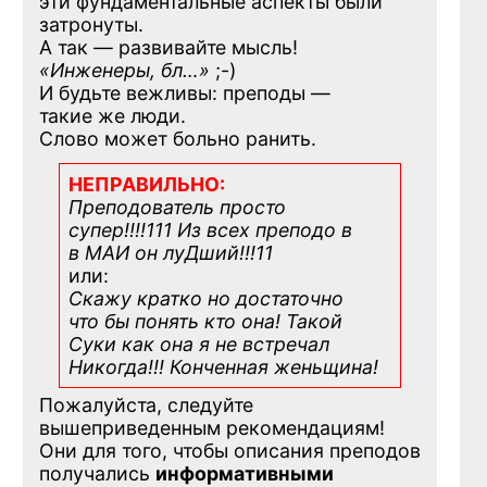
эти фундаментальные аспекты были
затронуты.
А так — развивайте мысль!
«Инженеры, бл…»
;-)
И будьте вежливы: преподы —
такие же люди.
Слово может больно ранить.
НЕПРАВИЛЬНО:
Преподователь просто
супер!!!!111 Из всех преподо в
в МАИ он луДший!!!11
или:
Скажу кратко но достаточно
что бы понять кто она! Такой
Суки как она я не встречал
Никогда!!! Конченная
женьщина!
Пожалуйста, следуйте
вышеприведенным рекомендациям!
Они для того, чтобы описания преподов
получались
информативными