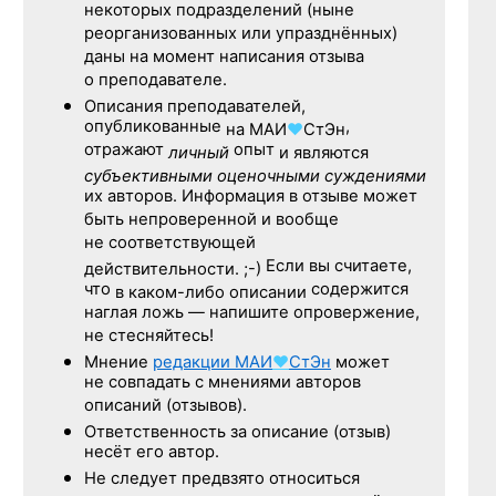
некоторых подразделений (ныне
реорганизованных или упразднённых)
даны на момент написания отзыва
о преподавателе.
Описания преподавателей,
опубликованные
,
на
МАИ
♥
СтЭн
отражают
опыт
личный
и являются
субъективными оценочными суждениями
их авторов. Информация в отзыве может
быть непроверенной и вообще
не соответствующей
Если вы считаете,
действительности. ;-)
что
содержится
в каком-либо описании
наглая ложь — напишите опровержение,
не стесняйтесь!
Мнение
редакции
МАИ
♥
СтЭн
может
не совпадать с мнениями авторов
описаний (отзывов).
Ответственность
за описание
(отзыв)
несёт его автор.
Не следует
предвзято относиться