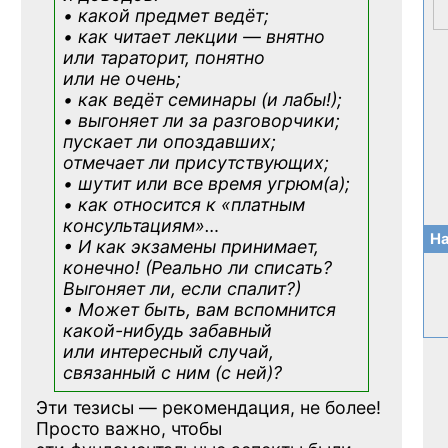
• какой предмет ведёт;
• как читает лекции — внятно
или тараторит, понятно
или не очень;
• как ведёт семинары (и лабы!);
• выгоняет ли за разговорчики;
пускает ли опоздавших;
отмечает ли присутствующих;
• шутит или все время угрюм(а);
• как относится к «платным
консультациям»
…
На
• И как экзамены принимает,
конечно! (Реально ли списать?
Выгоняет ли, если спалит?)
• Может быть, вам вспомнится
какой-нибудь
забавный
или интересный случай,
связанный с ним (с ней)?
Эти тезисы — рекомендация, не более!
Просто важно, чтобы