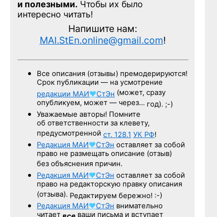
и полезными.
Чтобы их было
интересно читать!
Напишите нам:
MAI.StEn.online@gmail.com
!
Все описания (отзывы) премодерируются!
Срок публикации — на усмотрение
(может, сразу
редакции
МАИ
♥
СтЭн
опубликуем, может — через…
год). ;-)
Уважаемые авторы! Помните
об ответственности за клевету,
предусмотренной
ст. 128.1
УК РФ
!
Редакция
МАИ
♥
СтЭн
оставляет за собой
право не размещать описание (отзыв)
без объяснения причин.
Редакция
МАИ
♥
СтЭн
оставляет за собой
право на редакторскую правку описания
(отзыва).
Редактируем бережно! :-)
Редакция
МАИ
♥
СтЭн
внимательно
читает
ваши письма и вступает
все