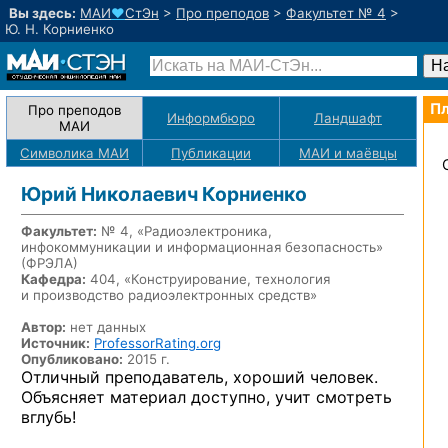
Вы здесь:
МАИ
♥
СтЭн
>
Про преподов
>
Факультет № 4
>
Ю. Н. Корниенко
Пл
Про преподов
Информбюро
Ландшафт
МАИ
Символика МАИ
Публикации
МАИ
и маёвцы
Юрий Николаевич Корниенко
Факультет:
№ 4, «Радиоэлектроника,
инфокоммуникации и информационная безопасность»
(ФРЭЛА)
Кафедра:
404, «Конструирование, технология
и производство радиоэлектронных средств»
Автор:
нет данных
Источник:
ProfessorRating.org
Опубликовано:
2015 г.
Отличный преподаватель, хороший человек.
Объясняет материал доступно, учит смотреть
вглубь!