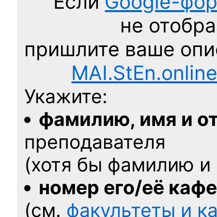
Если
Google-фо
не отобра
пришлите ваше оп
MAI.StEn.onlin
Укажите:
фамилию, имя и о
преподавателя
(хотя бы фамилию и 
номер его/её каф
(см.
факультеты и 