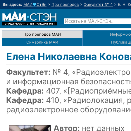
Вы здесь:
МАИ
♥
СтЭн
>
Про преподов
>
Факультет № 4
>
Е. Н. 
Про преподов МАИ
Информбю
Символика МАИ
Публикац
Елена Николаевна Конов
Факультет:
№ 4, «Радиоэлектро
и информационная безопасност
Кафедра:
407, «
[Радиоприёмные
Кафедра:
410, «Радиолокация, 
радиоэлектронное оборудовани
Автор:
нет данных