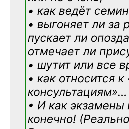
• как ведёт семин
• выгоняет ли за 
пускает ли опозд
отмечает ли прис
• шутит или все в
• как относится к
консультациям»
…
• И как экзамены
конечно! (Реально