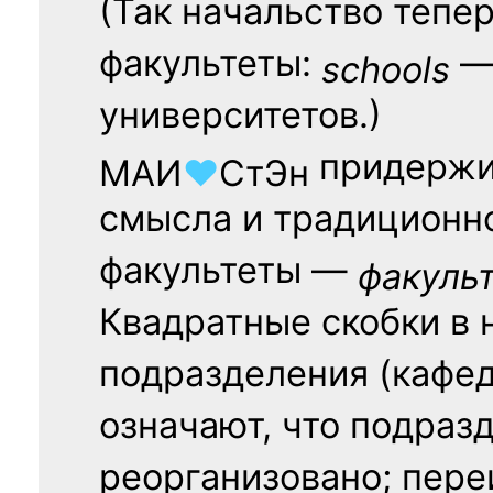
(Так начальство тепе
факультеты:
— 
schools
университетов.)
придержи
МАИ
♥
СтЭн
смысла и традиционн
факультеты —
факуль
Квадратные скобки в 
подразделения (кафед
означают, что подраз
реорганизовано; пере