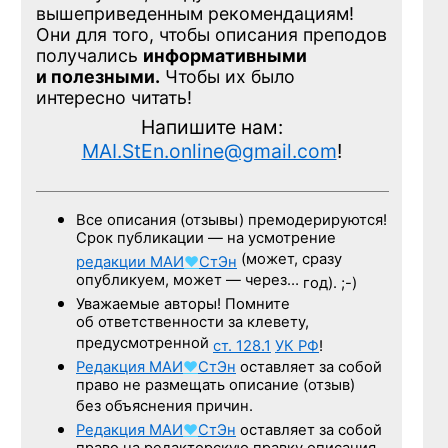
вышеприведенным рекомендациям!
Они для того, чтобы описания преподов
получались
информативными
и полезными.
Чтобы их было
интересно читать!
Напишите нам:
MAI.StEn.online@gmail.com
!
Все описания (отзывы) премодерируются!
Срок публикации — на усмотрение
(может, сразу
редакции
МАИ
♥
СтЭн
опубликуем, может — через…
год). ;-)
Уважаемые авторы! Помните
об ответственности за клевету,
предусмотренной
ст. 128.1
УК РФ
!
Редакция
МАИ
♥
СтЭн
оставляет за собой
право не размещать описание (отзыв)
без объяснения причин.
Редакция
МАИ
♥
СтЭн
оставляет за собой