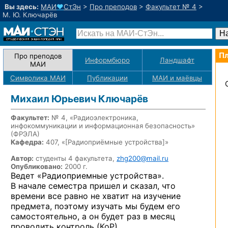
Вы здесь:
МАИ
♥
СтЭн
>
Про преподов
>
Факультет № 4
>
М. Ю. Ключарёв
Пл
Про преподов
Информбюро
Ландшафт
МАИ
Символика МАИ
Публикации
МАИ
и маёвцы
Михаил Юрьевич Ключарёв
Факультет:
№ 4, «Радиоэлектроника,
инфокоммуникации и информационная безопасность»
(ФРЭЛА)
Кафедра:
407, «
[Радиоприёмные устройства]
»
Автор:
студенты 4 факультета,
zhg200@mail.ru
Опубликовано:
2000 г.
Ведет «Радиоприемные устройства».
В начале
семестра пришел
и сказал,
что
времени все равно
не хватит
на изучение
предмета, поэтому изучать мы будем его
самостоятельно,
а он будет
раз в месяц
проводить контроль (КоР).