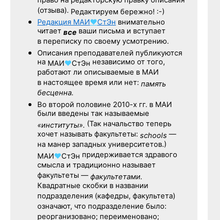
право на редакторскую правку описания
(отзыва).
Редактируем бережно! :-)
Редакция
МАИ
♥
СтЭн
внимательно
читает
ваши письма и вступает
все
в переписку по своему усмотрению.
Описания преподавателей публикуются
на
независимо от того,
МАИ
♥
СтЭн
работают ли описываемые в МАИ
в настоящее время или нет:
память
бесценна.
Во второй половине
2010-х гг.
в МАИ
были введены так называемые
(Так начальство теперь
«институты».
хочет называть факультеты:
—
schools
на манер западных университетов.)
придерживается здравого
МАИ
♥
СтЭн
смысла и традиционно называет
факультеты —
факультетами.
Квадратные скобки в названии
подразделения (кафедры, факультета)
означают, что подразделение было:
реорганизовано; переименовано;