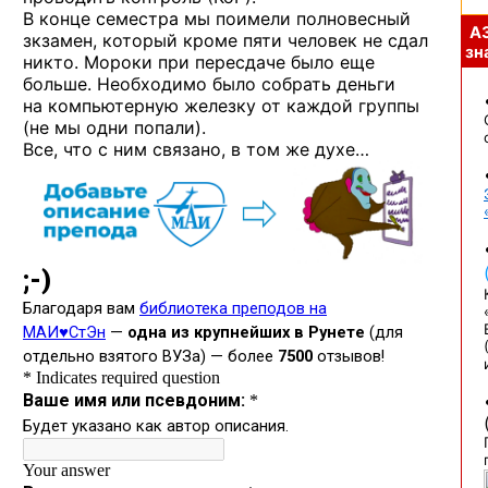
В конце
семестра мы поимели полновесный
А
зкзамен, который кроме пяти человек
не сдал
зна
никто. Мороки
при пересдаче
было еще
больше. Необходимо было собрать деньги
на компьютерную
железку
от каждой
группы
(не мы одни
попали).
Все, что
с ним
связано,
в том же духе…