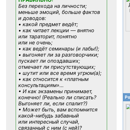
Без перехода на личности;
меньше эмоций, больше фактов
и доводов:
• какой предмет ведёт;
• как читает лекции — внятно
или тараторит, понятно
или не очень;
• как ведёт семинары (и лабы!);
• выгоняет ли за разговорчики;
пускает ли опоздавших;
отмечает ли присутствующих;
• шутит или все время угрюм(а);
• как относится к «платным
консультациям»
…
• И как экзамены принимает,
конечно! (Реально ли списать?
Ро
Выгоняет ли, если спалит?)
• Может быть, вам вспомнится
какой-нибудь
забавный
или интересный случай,
связанный с ним (с ней)?