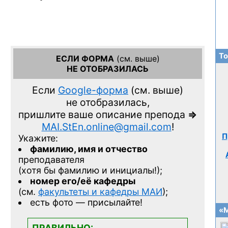
То
ЕСЛИ ФОРМА
(см. выше)
НЕ ОТОБРАЗИЛАСЬ
Если
Google-форма
(см. выше)
не отобразилась,
пришлите ваше описание препода
=>
MAI.StEn.online@gmail.com
!
П
Укажите:
фамилию, имя и отчество
преподавателя
(хотя бы фамилию и инициалы!);
номер его/её кафедры
(см.
факультеты и кафедры МАИ
);
есть фото — присылайте!
«М
ПРАВИЛЬНО: