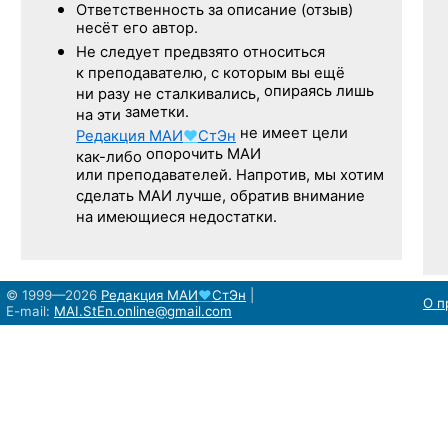
Ответственность
за описание
(отзыв)
несёт его автор.
Не следует
предвзято относиться
к преподавателю,
с которым
вы ещё
опираясь лишь
ни разу
не сталкивались,
заметки.
на эти
не имеет цели
Редакция
МАИ
♥
СтЭн
опорочить МАИ
как-либо
или преподавателей. Напротив, мы хотим
сделать МАИ лучше, обратив внимание
на имеющиеся недостатки.
© 1999—2026
Редакция
МАИ
♥
СтЭн
|
О п
E-mail:
MAI.StEn.online@gmail.com