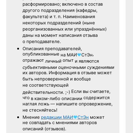
расформировано; включено в состав
другого подразделения (кафедры,
факультета) и т. п. Наименования
некоторых подразделений (ныне
реорганизованных или упразднённых)
даны на момент написания отзыва
о преподавателе.
Описания преподавателей,
опубликованные
,
на
МАИ
♥
СтЭн
отражают
опыт
личный
и являются
субъективными оценочными суждениями
их авторов. Информация в отзыве может
быть непроверенной и вообще
не соответствующей
Если вы считаете,
действительности. ;-)
что
содержится
в каком-либо описании
наглая ложь — напишите опровержение,
не стесняйтесь!
Мнение
редакции
МАИ
♥
СтЭн
может
не совпадать с мнениями авторов
описаний (отзывов).