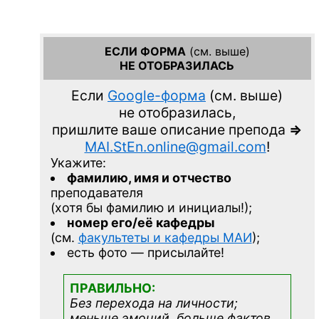
ЕСЛИ ФОРМА
(см. выше)
НЕ ОТОБРАЗИЛАСЬ
Если
Google-форма
(см. выше)
не отобразилась,
пришлите ваше описание препода
=>
MAI.StEn.online@gmail.com
!
Укажите:
фамилию, имя и отчество
преподавателя
(хотя бы фамилию и инициалы!);
номер его/её кафедры
(см.
факультеты и кафедры МАИ
);
есть фото — присылайте!
ПРАВИЛЬНО:
Без перехода на личности;
меньше эмоций, больше фактов