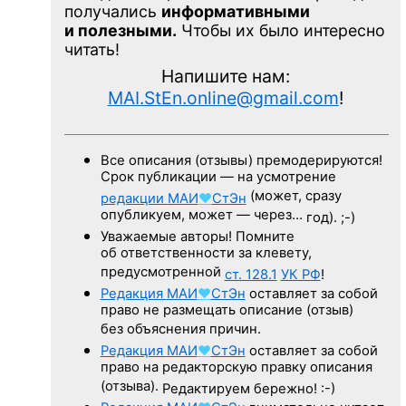
получались
информативными
и полезными.
Чтобы их было интересно
читать!
Напишите нам:
MAI.StEn.online@gmail.com
!
Все описания (отзывы) премодерируются!
Срок публикации — на усмотрение
(может, сразу
редакции
МАИ
♥
СтЭн
опубликуем, может — через…
год). ;-)
Уважаемые авторы! Помните
об ответственности за клевету,
предусмотренной
ст. 128.1
УК РФ
!
Редакция
МАИ
♥
СтЭн
оставляет за собой
право не размещать описание (отзыв)
без объяснения причин.
Редакция
МАИ
♥
СтЭн
оставляет за собой
право на редакторскую правку описания
(отзыва).
Редактируем бережно! :-)