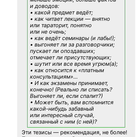
и доводов:
• какой предмет ведёт;
• как читает лекции — внятно
или тараторит, понятно
или не очень;
• как ведёт семинары (и лабы!);
• выгоняет ли за разговорчики;
пускает ли опоздавших;
отмечает ли присутствующих;
• шутит или все время угрюм(а);
• как относится к «платным
консультациям»
…
• И как экзамены принимает,
конечно! (Реально ли списать?
Выгоняет ли, если спалит?)
• Может быть, вам вспомнится
какой-нибудь
забавный
или интересный случай,
связанный с ним (с ней)?
Эти тезисы — рекомендация, не более!