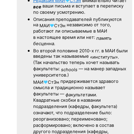
Редакция
МАИ
♥
СтЭн
внимательно читает
ваши письма и вступает в переписку
все
по своему усмотрению.
Описания преподавателей публикуются
на
независимо от того,
МАИ
♥
СтЭн
работают ли описываемые в МАИ
в настоящее время или нет:
память
бесценна.
Во второй половине
2010-х гг.
в МАИ были
введены так называемые
«институты».
(Так начальство теперь хочет называть
факультеты:
— на манер западных
schools
университетов.)
придерживается здравого
МАИ
♥
СтЭн
смысла и традиционно называет
факультеты —
факультетами.
Квадратные скобки в названии
подразделения (кафедры, факультета)
означают, что подразделение было:
реорганизовано; переименовано;
расформировано; включено в состав
другого подразделения (кафедры,