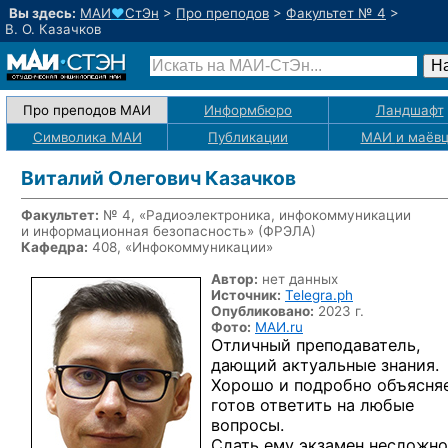
Вы здесь:
МАИ
♥
СтЭн
>
Про преподов
>
Факультет № 4
>
В. О. Казачков
Про преподов МАИ
Информбюро
Ландшафт
Символика МАИ
Публикации
МАИ
и маёв
Виталий Олегович Казачков
Факультет:
№ 4, «Радиоэлектроника, инфокоммуникации
и информационная безопасность» (ФРЭЛА)
Кафедра:
408, «Инфокоммуникации»
Автор:
нет данных
Источник:
Telegra.ph
Опубликовано:
2023 г.
Фото:
МАИ.ru
Отличный преподаватель,
дающий актуальные знания.
Хорошо и подробно объясняе
готов ответить на любые
вопросы.
Сдать ему экзамен несложно