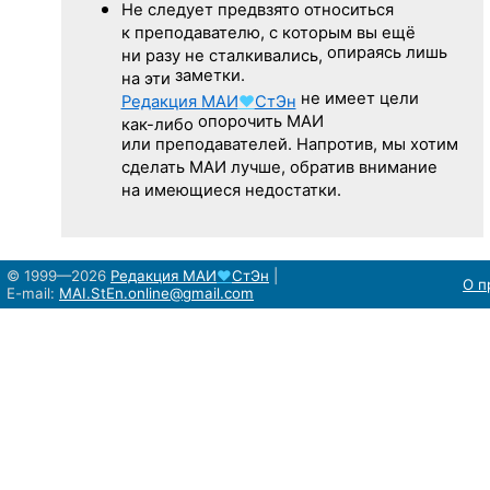
Не следует
предвзято относиться
к преподавателю,
с которым
вы ещё
опираясь лишь
ни разу
не сталкивались,
заметки.
на эти
не имеет цели
Редакция
МАИ
♥
СтЭн
опорочить МАИ
как-либо
или преподавателей. Напротив, мы хотим
сделать МАИ лучше, обратив внимание
на имеющиеся недостатки.
© 1999—2026
Редакция
МАИ
♥
СтЭн
|
О п
E-mail:
MAI.StEn.online@gmail.com