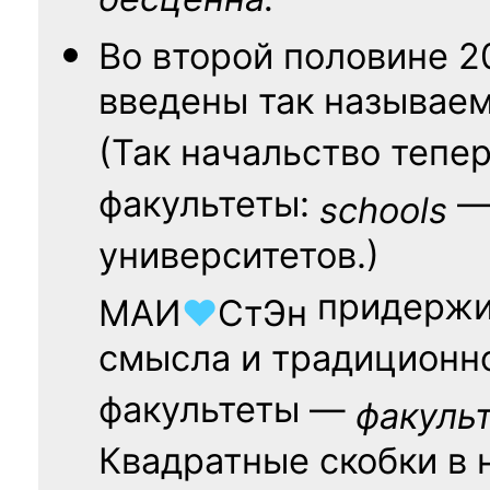
бесценна.
Во второй половине
2
введены так называе
(Так начальство тепе
факультеты:
— 
schools
университетов.)
придержи
МАИ
♥
СтЭн
смысла и традиционн
факультеты —
факуль
Квадратные скобки в 