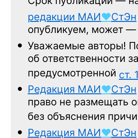
Срок публикации — н
редакции
МАИ
♥
СтЭн
опубликуем, может 
Уважаемые авторы! П
об ответственности за
предусмотренной
ст. 
Редакция
МАИ
♥
СтЭн
право не размещать о
без объяснения причи
Редакция
МАИ
♥
СтЭн