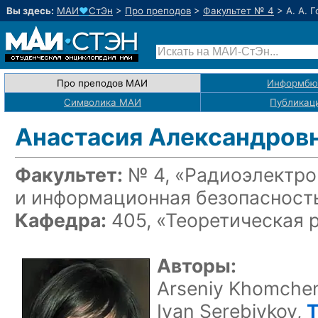
Вы здесь:
МАИ
♥
СтЭн
>
Про преподов
>
Факультет № 4
>
А. А. 
Про преподов МАИ
Информбю
Символика МАИ
Публикац
Анастасия Александровн
Факультет:
№ 4, «Радиоэлектро
и информационная безопасност
Кафедра:
405, «Теоретическая 
Авторы:
Arseniy Khomche
Ivan Serebiykov,