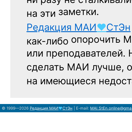
заметки.
на эти
Редакция
МАИ
♥
СтЭн
опорочить 
как-либо
или преподавателей. 
сделать МАИ лучше, 
на имеющиеся недост
© 1999—2026
Редакция
МАИ
♥
СтЭн
|
E-mail:
MAI.StEn.online@gma