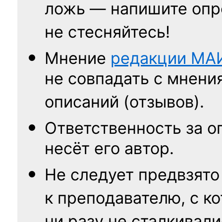
ложь — напишите опр
не стесняйтесь!
Мнение
редакции
МА
не совпадать с мнени
описаний (отзывов).
Ответственность
за о
несёт его автор.
Не следует
предвзято
к преподавателю,
с к
ни разу
не сталкивали