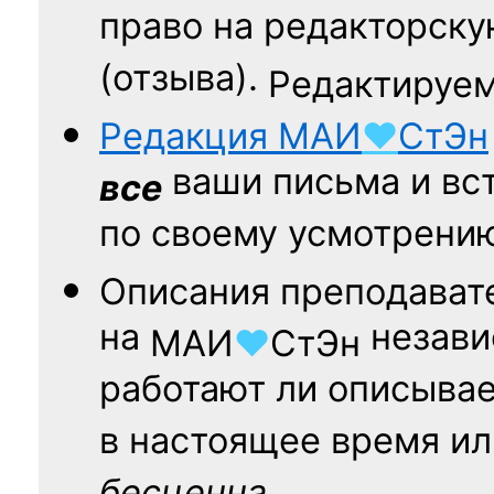
право на редакторску
(отзыва).
Редактируем
Редакция
МАИ
♥
СтЭн
ваши письма и вст
все
по своему усмотрени
Описания преподават
на
независ
МАИ
♥
СтЭн
работают ли описыва
в настоящее время ил