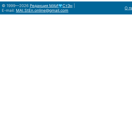
© 1999—2026
Редакция
МАИ
♥
СтЭн
|
О п
E-mail:
MAI.StEn.online@gmail.com