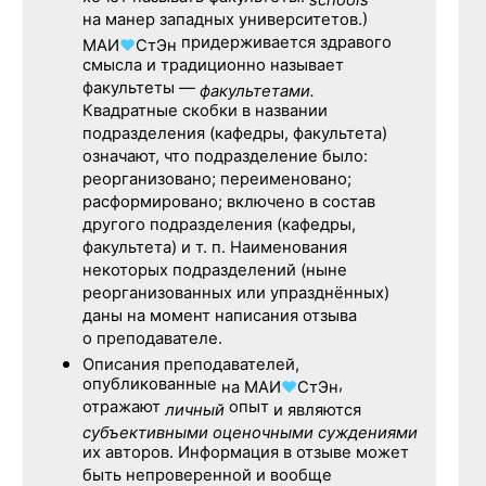
schools
на манер западных университетов.)
придерживается здравого
МАИ
♥
СтЭн
смысла и традиционно называет
факультеты —
факультетами.
Квадратные скобки в названии
подразделения (кафедры, факультета)
означают, что подразделение было:
реорганизовано; переименовано;
расформировано; включено в состав
другого подразделения (кафедры,
факультета) и т. п. Наименования
некоторых подразделений (ныне
реорганизованных или упразднённых)
даны на момент написания отзыва
о преподавателе.
Описания преподавателей,
опубликованные
,
на
МАИ
♥
СтЭн
отражают
опыт
личный
и являются
субъективными оценочными суждениями
их авторов. Информация в отзыве может
быть непроверенной и вообще