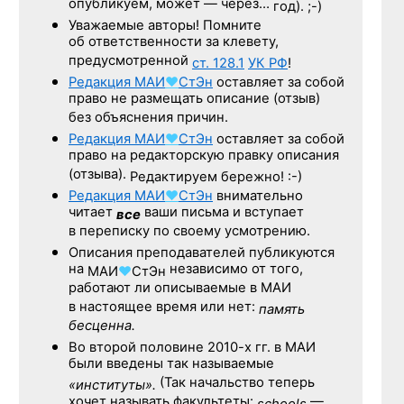
опубликуем, может — через…
год). ;-)
Уважаемые авторы! Помните
об ответственности за клевету,
предусмотренной
ст. 128.1
УК РФ
!
Редакция
МАИ
♥
СтЭн
оставляет за собой
право не размещать описание (отзыв)
без объяснения причин.
Редакция
МАИ
♥
СтЭн
оставляет за собой
право на редакторскую правку описания
(отзыва).
Редактируем бережно! :-)
Редакция
МАИ
♥
СтЭн
внимательно
читает
ваши письма и вступает
все
в переписку по своему усмотрению.
Описания преподавателей публикуются
на
независимо от того,
МАИ
♥
СтЭн
работают ли описываемые в МАИ
в настоящее время или нет:
память
бесценна.
Во второй половине
2010-х гг.
в МАИ
были введены так называемые
(Так начальство теперь
«институты».
хочет называть факультеты:
—