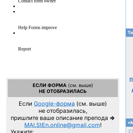
То
П
ЕСЛИ ФОРМА
(см. выше)
НЕ ОТОБРАЗИЛАСЬ
Если
Google-форма
(см. выше)
не отобразилась,
пришлите ваше описание препода
=>
«М
MAI.StEn.online@gmail.com
!
Укажите: