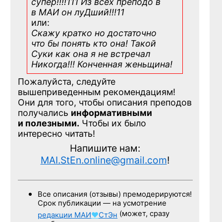
супер!!!!111 Из всех преподо в
в МАИ он луДший!!!11
или:
Скажу кратко но достаточно
что бы понять кто она! Такой
Суки как она я не встречал
Никогда!!! Конченная
женьщина!
Пожалуйста, следуйте
вышеприведенным рекомендациям!
Они для того, чтобы описания преподов
получались
информативными
и полезными.
Чтобы их было
интересно читать!
Напишите нам:
MAI.StEn.online@gmail.com
!
Все описания (отзывы) премодерируются!
Срок публикации — на усмотрение
(может, сразу
редакции
МАИ
♥
СтЭн