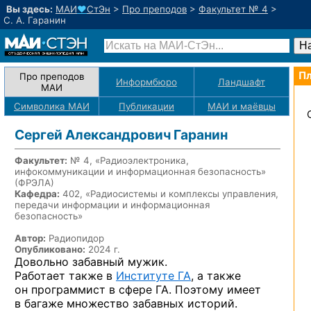
Вы здесь:
МАИ
♥
СтЭн
>
Про преподов
>
Факультет № 4
>
С. А. Гаранин
Пл
Про преподов
Информбюро
Ландшафт
МАИ
Символика МАИ
Публикации
МАИ
и маёвцы
Сергей Александрович Гаранин
Факультет:
№ 4, «Радиоэлектроника,
инфокоммуникации и информационная безопасность»
(ФРЭЛА)
Кафедра:
402, «Радиосистемы и комплексы управления,
передачи информации и информационная
безопасность»
Автор:
Радиопидор
Опубликовано:
2024 г.
Довольно забавный мужик.
Работает также в
Институте ГА
, а также
он программист в сфере ГА. Поэтому имеет
в багаже множество забавных историй.