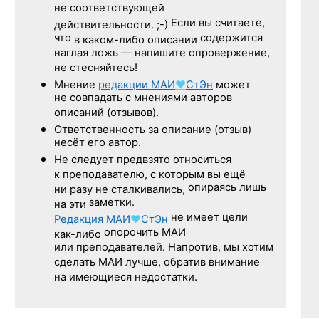
не соответствующей
Если вы считаете,
действительности. ;-)
что
содержится
в каком-либо описании
наглая ложь — напишите опровержение,
не стесняйтесь!
Мнение
редакции
МАИ
♥
СтЭн
может
не совпадать с мнениями авторов
описаний (отзывов).
Ответственность
за описание
(отзыв)
несёт его автор.
Не следует
предвзято относиться
к преподавателю,
с которым
вы ещё
опираясь лишь
ни разу
не сталкивались,
заметки.
на эти
не имеет цели
Редакция
МАИ
♥
СтЭн
опорочить МАИ
как-либо
или преподавателей. Напротив, мы хотим
сделать МАИ лучше, обратив внимание
на имеющиеся недостатки.