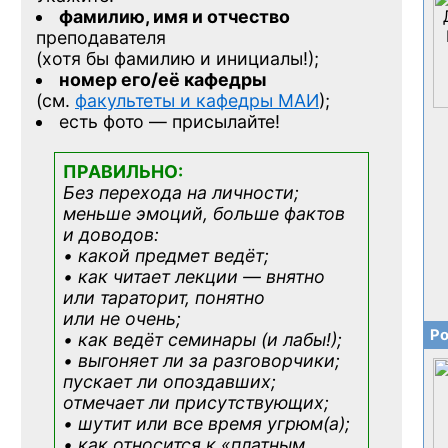
фамилию, имя и отчество
преподавателя
(хотя бы фамилию и инициалы!);
номер его/её кафедры
(см.
факультеты и кафедры МАИ
);
есть фото — присылайте!
ПРАВИЛЬНО:
Без перехода на личности;
меньше эмоций, больше фактов
и доводов:
• какой предмет ведёт;
• как читает лекции — внятно
или тараторит, понятно
или не очень;
Ро
• как ведёт семинары (и лабы!);
• выгоняет ли за разговорчики;
пускает ли опоздавших;
отмечает ли присутствующих;
• шутит или все время угрюм(а);
• как относится к «платным