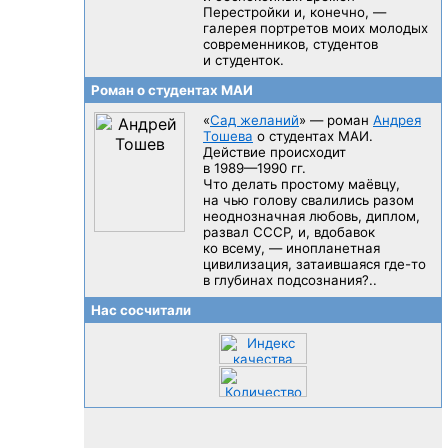
Перестройки и, конечно, —
галерея портретов моих молодых
современников, студентов
и студенток.
Роман о студентах МАИ
«
Сад желаний
» — роман
Андрея
Тошева
о студентах МАИ.
Действие происходит
в 1989—1990 гг.
Что делать простому маёвцу,
на чью голову свалились разом
неоднозначная любовь, диплом,
развал CCCP, и, вдобавок
ко всему, — инопланетная
цивилизация, затаившаяся
где-то
в глубинах подсознания?..
Нас сосчитали