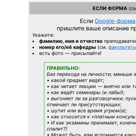
ЕСЛИ ФОРМА
(см
Если
Google-форма
пришлите ваше описание 
Укажите:
фамилию, имя и отчество
преподавате
номер его/её кафедры
(см.
факультет
есть фото — присылайте!
ПРАВИЛЬНО:
Без перехода на личности; меньше 
• какой предмет ведёт;
• как читает лекции — внятно или т
• как ведёт семинары (и лабы!);
• выгоняет ли за разговорчики; пус
отмечает ли присутствующих;
• шутит или все время угрюм(а);
• как относится к «платным консул
• И как экзамены принимает, конечн
спалит?)
• Может быть, вам вспомнится
како