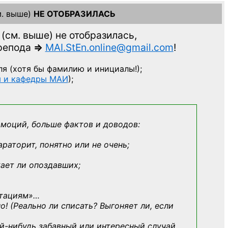
. выше)
НЕ ОТОБРАЗИЛАСЬ
(см. выше)
не отобразилась,
препода
=>
MAI.StEn.online@gmail.com
!
ля
(хотя бы фамилию и инициалы!);
ы и кафедры МАИ
);
эмоций, больше фактов и доводов:
араторит, понятно или не очень;
кает ли опоздавших;
ьтациям»
…
о! (Реально ли списать? Выгоняет ли, если
й-нибудь
забавный или интересный случай,