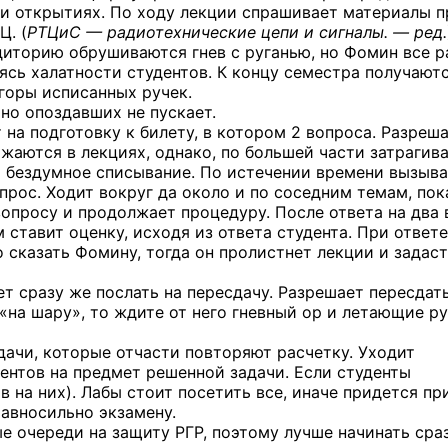
 и открытиях. По ходу лекции спрашивает материалы 
Ц. (
РТЦиС — радиотехнические цепи и сигналы. — ред.
удиторию обрушиваются гнев с руганью, но Фомин все р
ясь халатности студентов. К концу семестра получают
 горы исписанных ручек.
но опоздавших не пускает.
 на подготовку к билету, в котором 2 вопроса. Разреш
жаются в лекциях, однако, по большей части затрагив
т бездумное списывание. По истечении времени вызыв
прос. Ходит вокруг да около и по соседним темам, пок
вопросу и продолжает процедуру. После ответа на два
м ставит оценку, исходя из ответа студента. При ответе
 сказать Фомину, тогда он пролистнет лекции и задаст
т сразу же послать на пересдачу. Разрешает пересдат
 «на шару», то ждите от него гневный ор и летающие ру
адачи, которые отчасти повторяют расчетку. Уходит
дентов на предмет решенной задачи. Если студенты
в на них). Лабы стоит посетить все, иначе придется пр
равносильно экзамену.
 очереди на защиту РГР, поэтому лучше начинать сраз