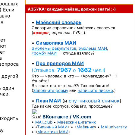
прошлых
) Если
АЗБУКА: каждый маёвец должен
знать! ;-)
авно
ся
•
Маёвский словарь
Словарик-справочник
маёвских словечек
(
козерог
,
черепаха
,
ГУК…
).
ает
•
Символика МАИ
ают
Эмблемы факультетов
,
эмблема МАИ
,
ает
«ромб» МАИ
— откуда взялись?
а
•
Про преподов МАИ
 вопроса
7967
1662
(Отзывов:
о
чел.!)
 другой
Кто —
человек,
а кто —
«Армагеддон»? ;-)
Узнайте!
Вы знаете
что-то
ещё?!
Так сообщите!
ь один
(
Заполните форму
или
напишите письмо
.)
чки.
•
План МАИ
(и
спутниковый снимок
)
Где какие корпуса, общаги, проходные?
ВКонтакте / VK.com
иходить
•
MAI_club
•
Маёвский цитатник
• «
Типичный МАИ
» • «
Маёвник
» •
MAIuniversity
у.
• «
Меметика МАИ
»