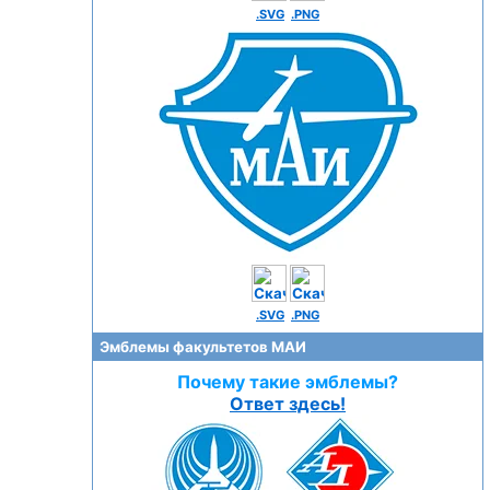
.SVG
.PNG
.SVG
.PNG
Эмблемы факультетов МАИ
Почему такие эмблемы?
Ответ здесь!