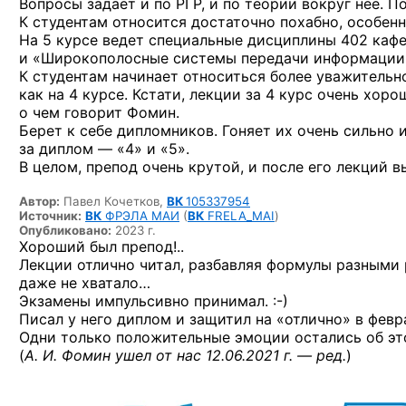
Вопросы задает и по РГР, и по теории вокруг нее. 
К студентам относится достаточно похабно, особенн
На 5 курсе ведет специальные дисциплины 402 ка
и «Широкополосные системы передачи информации
К студентам начинает относиться более уважительно
как на 4 курсе. Кстати, лекции за 4 курс очень хор
о чем говорит Фомин.
Берет к себе дипломников. Гоняет их очень сильно и
за диплом — «4» и «5».
В целом, препод очень крутой, и после его лекций 
Автор:
Павел Кочетков,
ВК
105337954
Источник:
ВК
ФРЭЛА МАИ
(
ВК
FRELA_MAI
)
Опубликовано:
2023 г.
Хороший был препод!..
Лекции отлично читал, разбавляя формулы разными 
даже не хватало…
Экзамены импульсивно
принимал. :-)
Писал у него диплом и защитил на «отлично» в февра
Одни только положительные эмоции остались об эт
(
А. И. Фомин ушел от нас 12.06.2021 г. — ред.
)