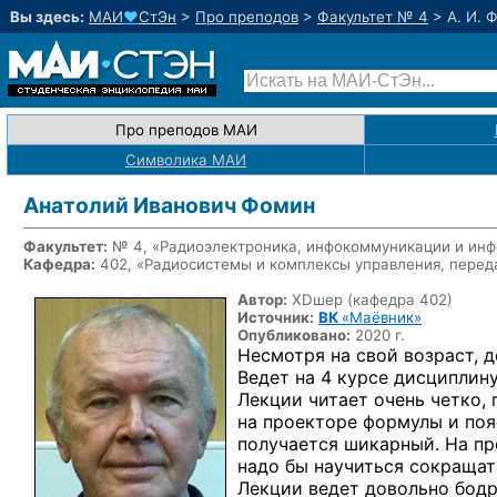
Вы здесь:
МАИ
♥
СтЭн
>
Про преподов
>
Факультет № 4
>
А. И. 
Про преподов МАИ
Символика МАИ
Анатолий Иванович Фомин
Факультет:
№ 4, «Радиоэлектроника, инфокоммуникации и инф
Кафедра:
402, «Радиосистемы и комплексы управления, пере
Автор:
XDшер (кафедра 402)
Источник:
ВК
«Маёвник»
Опубликовано:
2020 г.
Несмотря на свой возраст, 
Ведет на 4 курсе дисципли
Лекции читает очень четко,
на проекторе формулы и пояс
получается шикарный. На пр
надо бы научиться сокращать
Лекции ведет довольно бодр