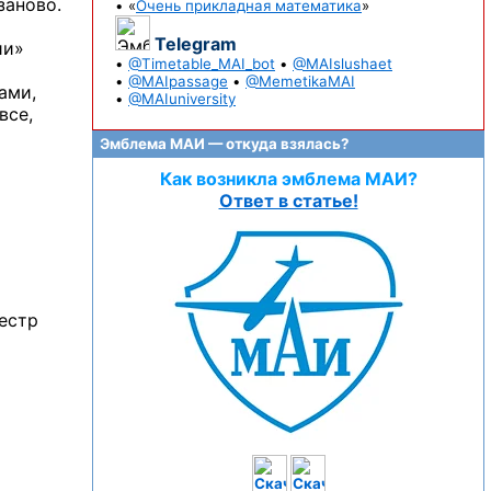
заново.
• «
Очень прикладная математика
»
Telegram
ии»
•
@Timetable_MAI_bot
•
@MAIslushaet
•
@MAIpassage
•
@MemetikaMAI
ами,
•
@MAIuniversity
все,
Эмблема МАИ — откуда взялась?
Как возникла эмблема МАИ?
Ответ в статье!
естр