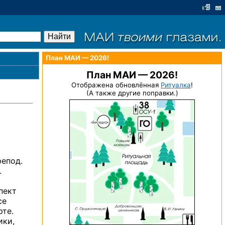
План МАИ — 2026!
План МАИ — 2026!
Отображена обновлённая
Ритуалка
!
(А также другие поправки.)
репод.
.
пект
се
рте.
ики,