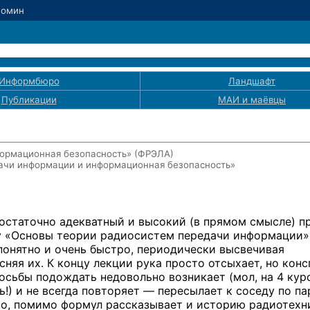
Фомин
Информбюро
Ландшафт
Публикации
МАИ
и маёвцы
ормационная безопасность» (ФРЭЛА)
дачи информации и информационная безопасность»
достаточно адекватный и высокий (в прямом смысле) п
ну «Основы теории радиосистем передачи информации»
 понятно и очень быстро, периодически высвечивая
няя их. К концу лекции рука просто отсыхает, но конс
осьбы подождать недовольно возникает (мол, на 4 кур
!) и не всегда повторяет — пересылает к соседу по па
о, помимо формул рассказывает и историю радиотехн