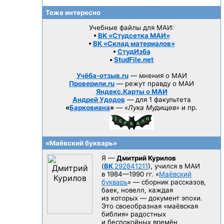
Тоже интересно
Учебные файлы для МАИ:
•
ВК «Студсетка МАИ»
•
ВК «Склад материалов»
•
СтудИзба
•
StudFile.net
Учёба-отзыв.ru
— мнения о МАИ
Проверили.ru
— режут правду о МАИ
Яндекс.Карты о МАИ
Андрей Удодов
— для 1 факультета
«
Барковиана
»
—
«Лука Мудищев»
и пр.
«Маёвский букварь»
Я —
Дмитрий Курилов
(
ВК
292841211
), учился в МАИ
в 1984—1990 гг.
«
Маёвский
букварь
» — сборник рассказов,
баек, новелл, каждая
из которых — документ эпохи.
Это своеобразная «маёвская
библия» радостных
и беспокойных времён