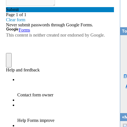
То
П
«М