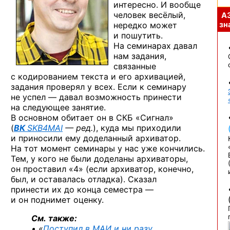
интересно. И вообще
человек весёлый,
А
нередко может
зна
и пошутить.
На семинарах давал
нам задания,
связанные
с кодированием текста и его архивацией,
задания проверял у всех. Если к семинару
не успел — давал возможность принести
на следующее занятие.
В основном обитает он в СКБ «Сигнал»
(
ВК
SKB4MAI
— ред.
),
куда мы приходили
и приносили ему доделанный архиватор.
На тот момент семинары у нас уже кончились.
Тем, у кого не были доделаны архиваторы,
он проставил «4» (если архиватор, конечно,
был, и оставалась отладка). Сказал
принести их до конца семестра —
и он поднимет оценку.
См. также:
• «
Поступил в МАИ и ни разу