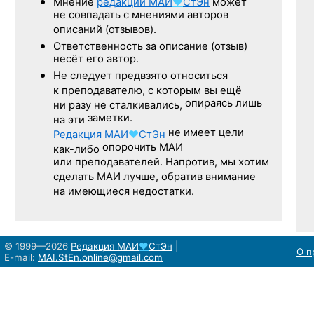
Мнение
редакции
МАИ
♥
СтЭн
может
не совпадать с мнениями авторов
описаний (отзывов).
Ответственность
за описание
(отзыв)
несёт его автор.
Не следует
предвзято относиться
к преподавателю,
с которым
вы ещё
опираясь лишь
ни разу
не сталкивались,
заметки.
на эти
не имеет цели
Редакция
МАИ
♥
СтЭн
опорочить МАИ
как-либо
или преподавателей. Напротив, мы хотим
сделать МАИ лучше, обратив внимание
на имеющиеся недостатки.
© 1999—2026
Редакция
МАИ
♥
СтЭн
|
О п
E-mail:
MAI.StEn.online@gmail.com