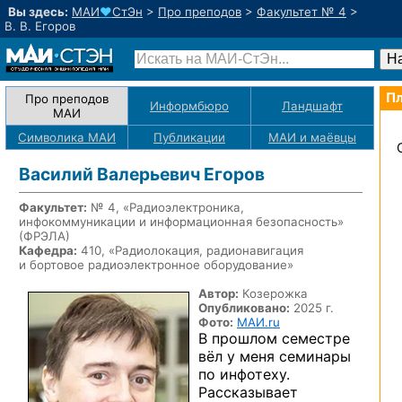
Вы здесь:
МАИ
♥
СтЭн
>
Про преподов
>
Факультет № 4
>
В. В. Егоров
Пл
Про преподов
Информбюро
Ландшафт
МАИ
Символика МАИ
Публикации
МАИ
и маёвцы
Василий Валерьевич Егоров
Факультет:
№ 4, «Радиоэлектроника,
инфокоммуникации и информационная безопасность»
(ФРЭЛА)
Кафедра:
410, «Радиолокация, радионавигация
и бортовое радиоэлектронное оборудование»
Автор:
Козерожка
Опубликовано:
2025 г.
Фото:
МАИ.ru
В прошлом семестре
вёл у меня семинары
по инфотеху.
Рассказывает