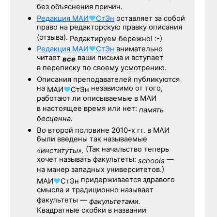
без объяснения причин.
Редакция
МАИ
♥
СтЭн
оставляет за собой
право на редакторскую правку описания
(отзыва).
Редактируем бережно! :-)
Редакция
МАИ
♥
СтЭн
внимательно
читает
ваши письма и вступает
все
в переписку по своему усмотрению.
Описания преподавателей публикуются
на
независимо от того,
МАИ
♥
СтЭн
работают ли описываемые в МАИ
в настоящее время или нет:
память
бесценна.
Во второй половине
2010-х гг.
в МАИ
были введены так называемые
(Так начальство теперь
«институты».
хочет называть факультеты:
—
schools
на манер западных университетов.)
придерживается здравого
МАИ
♥
СтЭн
смысла и традиционно называет
факультеты —
факультетами.
Квадратные скобки в названии