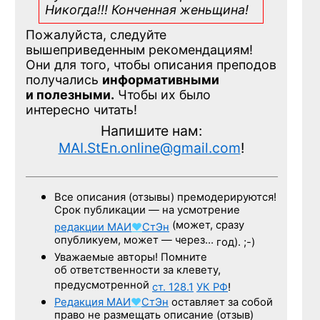
Никогда!!! Конченная
женьщина!
Пожалуйста, следуйте
вышеприведенным рекомендациям!
Они для того, чтобы описания преподов
получались
информативными
и полезными.
Чтобы их было
интересно читать!
Напишите нам:
MAI.StEn.online@gmail.com
!
Все описания (отзывы) премодерируются!
Срок публикации — на усмотрение
(может, сразу
редакции
МАИ
♥
СтЭн
опубликуем, может — через…
год). ;-)
Уважаемые авторы! Помните
об ответственности за клевету,
предусмотренной
ст. 128.1
УК РФ
!
Редакция
МАИ
♥
СтЭн
оставляет за собой
право не размещать описание (отзыв)