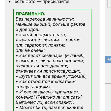
есть фото — присылайте!
ПРАВИЛЬНО:
Без перехода на личности;
меньше эмоций, больше фактов
и доводов:
• какой предмет ведёт;
• как читает лекции — внятно
или тараторит, понятно
или не очень;
• как ведёт семинары (и лабы!);
На
• выгоняет ли за разговорчики;
пускает ли опоздавших;
отмечает ли присутствующих;
• шутит или все время угрюм(а);
• как относится к «платным
консультациям»
…
• И как экзамены принимает,
конечно! (Реально ли списать?
Выгоняет ли, если спалит?)
• Может быть, вам вспомнится