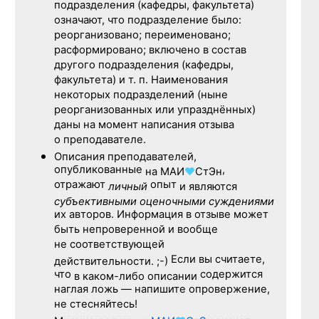
подразделения (кафедры, факультета)
означают, что подразделение было:
реорганизовано; переименовано;
расформировано; включено в состав
другого подразделения (кафедры,
факультета) и т. п. Наименования
некоторых подразделений (ныне
реорганизованных или упразднённых)
даны на момент написания отзыва
о преподавателе.
Описания преподавателей,
опубликованные
,
на
МАИ
♥
СтЭн
отражают
опыт
личный
и являются
субъективными оценочными суждениями
их авторов. Информация в отзыве может
быть непроверенной и вообще
не соответствующей
Если вы считаете,
действительности. ;-)
что
содержится
в каком-либо описании
наглая ложь — напишите опровержение,
не стесняйтесь!