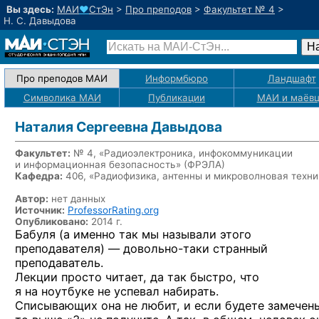
Вы здесь:
МАИ
♥
СтЭн
>
Про преподов
>
Факультет № 4
>
Н. С. Давыдова
Про преподов МАИ
Информбюро
Ландшафт
Символика МАИ
Публикации
МАИ
и маёв
Наталия Сергеевна Давыдова
Факультет:
№ 4, «Радиоэлектроника, инфокоммуникации
и информационная безопасность» (ФРЭЛА)
Кафедра:
406, «Радиофизика, антенны и микроволновая техни
Автор:
нет данных
Источник:
ProfessorRating.org
Опубликовано:
2014 г.
Бабуля (а именно так мы называли этого
преподавателя) —
довольно-таки
странный
преподаватель.
Лекции просто читает, да так быстро, что
я на ноутбуке не успевал набирать.
Списывающих она не любит, и если будете замечен