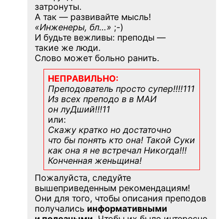
затронуты.
А так — развивайте мысль!
«Инженеры, бл…»
;-)
И будьте вежливы: преподы —
такие же люди.
Слово может больно ранить.
НЕПРАВИЛЬНО:
Преподователь просто супер!!!!111
Из всех преподо в в МАИ
он луДший!!!11
или:
Скажу кратко но достаточно
что бы понять кто она! Такой Суки
как она я не встречал Никогда!!!
Конченная
женьщина!
Пожалуйста, следуйте
вышеприведенным рекомендациям!
Они для того, чтобы описания преподов
получались
информативными
и полезными.
Чтобы их было интересно