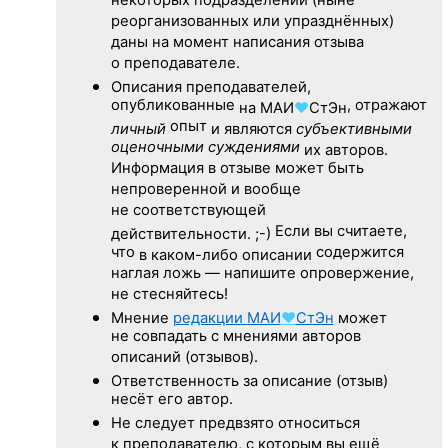
некоторых подразделений (ныне
реорганизованных или упразднённых)
даны на момент написания отзыва
о преподавателе.
Описания преподавателей,
опубликованные
, отражают
на
МАИ
♥
СтЭн
опыт
личный
и являются
субъективными
оценочными суждениями
их авторов.
Информация в отзыве может быть
непроверенной и вообще
не соответствующей
Если вы считаете,
действительности. ;-)
что
содержится
в каком-либо описании
наглая ложь — напишите опровержение,
не стесняйтесь!
Мнение
редакции
МАИ
♥
СтЭн
может
не совпадать с мнениями авторов
описаний (отзывов).
Ответственность
за описание
(отзыв)
несёт его автор.
Не следует
предвзято относиться
к преподавателю,
с которым
вы ещё