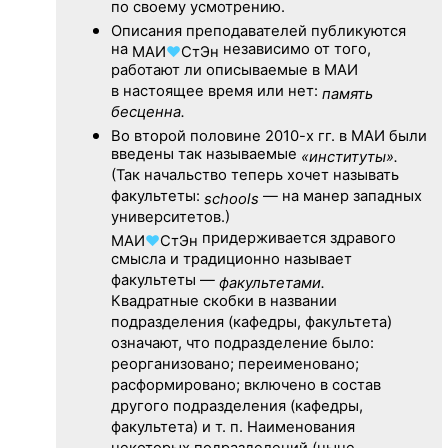
по своему усмотрению.
Описания преподавателей публикуются
на
независимо от того,
МАИ
♥
СтЭн
работают ли описываемые в МАИ
в настоящее время или нет:
память
бесценна.
Во второй половине
2010-х гг.
в МАИ были
введены так называемые
«институты».
(Так начальство теперь хочет называть
факультеты:
— на манер западных
schools
университетов.)
придерживается здравого
МАИ
♥
СтЭн
смысла и традиционно называет
факультеты —
факультетами.
Квадратные скобки в названии
подразделения (кафедры, факультета)
означают, что подразделение было:
реорганизовано; переименовано;
расформировано; включено в состав
другого подразделения (кафедры,
факультета) и т. п. Наименования