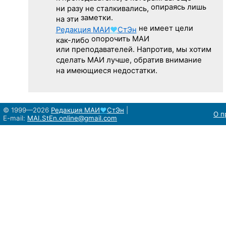
опираясь лишь
ни разу
не сталкивались,
заметки.
на эти
не имеет цели
Редакция
МАИ
♥
СтЭн
опорочить МАИ
как-либо
или преподавателей. Напротив, мы хотим
сделать МАИ лучше, обратив внимание
на имеющиеся недостатки.
© 1999—2026
Редакция
МАИ
♥
СтЭн
|
О п
E-mail:
MAI.StEn.online@gmail.com