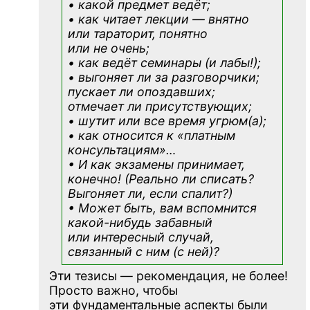
• какой предмет ведёт;
• как читает лекции — внятно
или тараторит, понятно
или не очень;
• как ведёт семинары (и лабы!);
• выгоняет ли за разговорчики;
пускает ли опоздавших;
отмечает ли присутствующих;
• шутит или все время угрюм(а);
• как относится к «платным
консультациям»
…
• И как экзамены принимает,
конечно! (Реально ли списать?
Выгоняет ли, если спалит?)
• Может быть, вам вспомнится
какой-нибудь
забавный
или интересный случай,
связанный с ним (с ней)?
Эти тезисы — рекомендация, не более!
Просто важно, чтобы
эти фундаментальные аспекты были