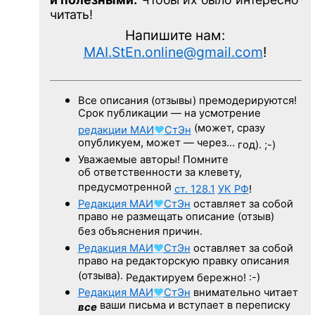
читать!
Напишите нам:
MAI.StEn.online@gmail.com
!
Все описания (отзывы) премодерируются!
Срок публикации — на усмотрение
(может, сразу
редакции
МАИ
♥
СтЭн
опубликуем, может — через…
год). ;-)
Уважаемые авторы! Помните
об ответственности за клевету,
предусмотренной
ст. 128.1
УК РФ
!
Редакция
МАИ
♥
СтЭн
оставляет за собой
право не размещать описание (отзыв)
без объяснения причин.
Редакция
МАИ
♥
СтЭн
оставляет за собой
право на редакторскую правку описания
(отзыва).
Редактируем бережно! :-)
Редакция
МАИ
♥
СтЭн
внимательно читает
ваши письма и вступает в переписку
все