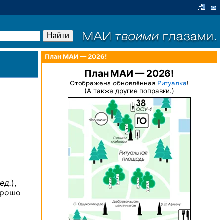
План МАИ — 2026!
План МАИ — 2026!
Отображена обновлённая
Ритуалка
!
(А также другие поправки.)
ед.
),
орошо