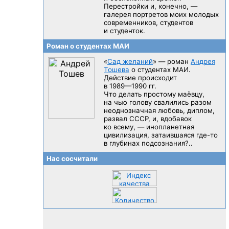
Перестройки и, конечно, —
галерея портретов моих молодых
современников, студентов
и студенток.
Роман о студентах МАИ
«
Сад желаний
» — роман
Андрея
Тошева
о студентах МАИ.
Действие происходит
в 1989—1990 гг.
Что делать простому маёвцу,
на чью голову свалились разом
неоднозначная любовь, диплом,
развал CCCP, и, вдобавок
ко всему, — инопланетная
цивилизация, затаившаяся
где-то
в глубинах подсознания?..
Нас сосчитали