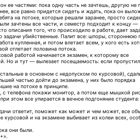
он ее частями: пока одну часть не зачтешь, другую не 
нее, все равно придется сидеть и ждать, пока он выло
ебята на потоке, которые решали заранее, просто сиде
ыли зачтены все части, и семестр подходит к концу —
то описания того, что происходило в работе, дает зад
то задачи убийственные. Палит все: шпоры, стороннюю
работа купленная, и потом влетает всем, у кого есть хот
ой отлетает половина потока.
совой работой начинается экзамен, к которому все
й. Но и тут — вылезает посещаемость: если пропустил
остальные в основном с недопуском по курсовой), сдал
ольшей частью дойти до экзамена, у них было порядка
чшие на потоке в принципе.
у, с телефона покажи монитор, а потом еще мышкой ри
 при этом все упирается в вечное подгоняние студента:
дачи ответит, поможет как может и чем может, все объ
е курсовой и на экзамене выбивает из колеи всех, осо
ока они были.
+».