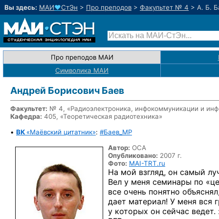
Вы здесь:
МАИ
♥
СтЭн
>
Про преподов
>
Факультет № 4
>
А. Б. 
Про преподов МАИ
Символика МАИ
Андрей Борисович Баев
Факультет:
№ 4, «Радиоэлектроника, инфокоммуникации и инф
Кафедра:
405, «Теоретическая радиотехника»
•
ВК
«Маёвский цитатник»
:
#Баев_MP
Автор:
ОСА
Опубликовано:
2007 г.
Фото:
MAI-TRT.ru
На мой взгляд, он самый л
Вел у меня семинары по «це
все очень понятно объяснял
дает материал! У меня вся 
у которых он сейчас
ведет. 