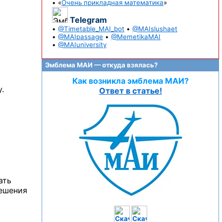
• «
Очень прикладная математика
»
Telegram
•
@Timetable_MAI_bot
•
@MAIslushaet
•
@MAIpassage
•
@MemetikaMAI
•
@MAIuniversity
Эмблема МАИ — откуда взялась?
Как возникла эмблема МАИ?
.
Ответ в статье!
ать
решения