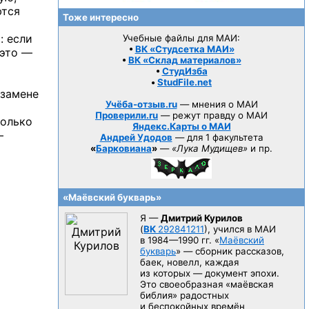
ются
Тоже интересно
: если
Учебные файлы для МАИ:
•
ВК «Студсетка МАИ»
 это —
•
ВК «Склад материалов»
•
СтудИзба
•
StudFile.net
кзамене
Учёба-отзыв.ru
— мнения о МАИ
Проверили.ru
— режут правду о МАИ
колько
Яндекс.Карты о МАИ
—
Андрей Удодов
— для 1 факультета
«
Барковиана
»
—
«Лука Мудищев»
и пр.
«Маёвский букварь»
Я —
Дмитрий Курилов
(
ВК
292841211
), учился в МАИ
в 1984—1990 гг.
«
Маёвский
букварь
» — сборник рассказов,
баек, новелл, каждая
из которых — документ эпохи.
Это своеобразная «маёвская
библия» радостных
и беспокойных времён