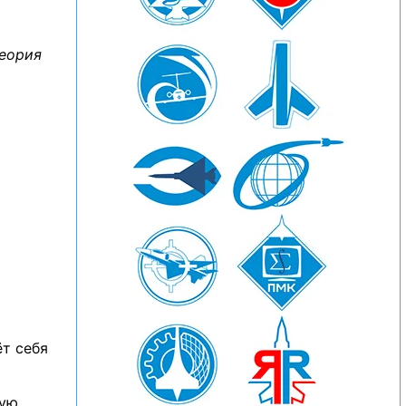
теория
ёт себя
ую,