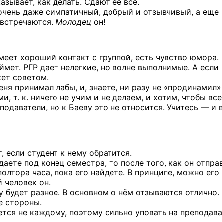
азывает, как делать. Сдают ее все.
 очень даже симпатичный, добрый и отзывчивый, а еще
 встречаются.
Молодец
он!
меет хороший контакт с группой, есть чувство юмора.
ймет. РГР дает нелегкие, но волне выполнимые. А если 
жет советом.
еня принимал лабы, и, знаете, ни разу
не «продинамил»
, т. к. ничего не учим и не делаем, и хотим, чтобы все
подаватели, но к Баеву это не относится. Учитесь — и 
 если студент к нему обратится.
даете под конец семестра, то после того, как он отпра
олтора часа, пока его найдете. В принципе, можно его
й человек он.
будет разное. В основном о нём отзываются отлично. 
е стороны.
ается не каждому, поэтому сильно уповать на преподав