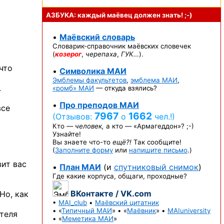
АЗБУКА: каждый маёвец должен
знать! ;-)
•
Маёвский словарь
Словарик-справочник
маёвских словечек
(
козерог
,
черепаха
,
ГУК…
).
что
•
Символика МАИ
Эмблемы факультетов
,
эмблема МАИ
,
.
«ромб» МАИ
— откуда взялись?
•
Про преподов МАИ
все
7967
1662
(Отзывов:
о
чел.!)
Кто —
человек,
а кто —
«Армагеддон»? ;-)
Узнайте!
Вы знаете
что-то
ещё?!
Так сообщите!
(
Заполните форму
или
напишите письмо
.)
вит вас
•
План МАИ
(и
спутниковый снимок
)
Где какие корпуса, общаги, проходные?
ВКонтакте / VK.com
Но, как
•
MAI_club
•
Маёвский цитатник
• «
Типичный МАИ
» • «
Маёвник
» •
MAIuniversity
ателя
• «
Меметика МАИ
»