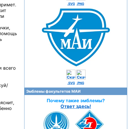
примет.
.SVG
.PNG
жит
ли
ачки,
 помощь
ь
и всего
.SVG
.PNG
суй/
Эмблемы факультетов МАИ
Почему такие эмблемы?
яснит,
Ответ здесь!
бенно