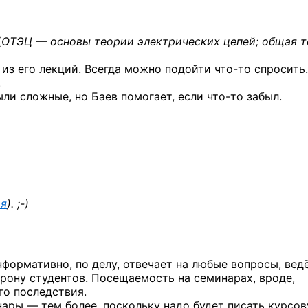
(
ОТЭЦ — основы теории электрических цепей; общая 
 из его лекций. Всегда можно подойти
что-то
спросить.
.
ыли сложные, но Баев помогает, если
что-то
забыл.
ия
). ;-)
формативно, по делу, отвечает на любые вопросы, вед
рону студентов. Посещаемость на семинарах, вроде,
го последствия.
нары — тем более, поскольку надо будет писать курсов