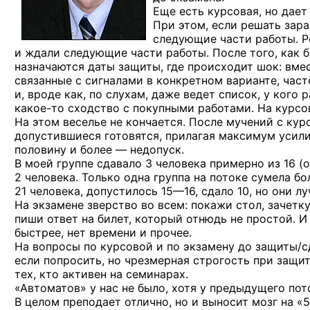
Еще есть курсовая, но дает 
При этом, если решать зара
следующие части работы. Р
и ждали следующие части работы. После того, как б
назначаются даты защиты, где происходит шок: вмес
связанные с сигналами в конкретном варианте, час
и, вроде как, по слухам, даже ведет список, у кого 
какое-то
сходство с покупными работами. На курсов
На этом веселье не кончается. После мучений с кур
допустившиеся готовятся, прилагая максимум усили
половину и более — недопуск.
В моей группе сдавало 3 человека примерно из 16 (
2 человека. Только одна группа на потоке сумела б
21 человека, допустилось
15—16,
сдало 10, но они лу
На экзамене зверство во всем: покажи стол, зачетк
пиши ответ на билет, который отнюдь не простой. И
быстрее, нет времени и прочее.
На вопросы по курсовой и по экзамену до защиты/с
если попросить, но чрезмерная строгость при защит
тех, кто активен на семинарах.
«Автоматов» у нас не было, хотя у предыдущего пот
В целом преподает отлично, но и выносит мозг на «5