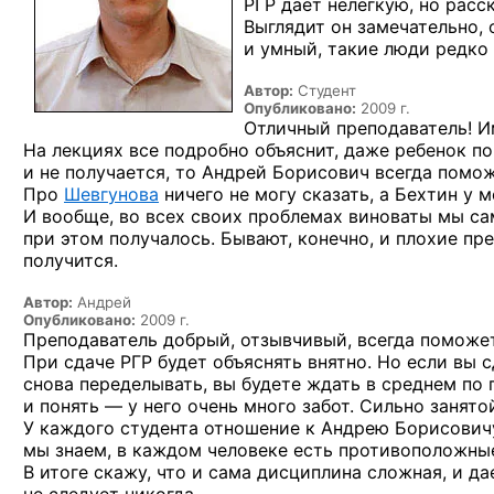
РГР дает нелегкую, но расск
Выглядит он замечательно,
и умный, такие люди редко
Автор:
Студент
Опубликовано:
2009 г.
Отличный преподаватель! И
На лекциях все подробно объяснит, даже ребенок по
и не получается, то Андрей Борисович всегда помо
Про
Шевгунова
ничего не могу сказать, а Бехтин у м
И вообще, во всех своих проблемах виноваты мы сами
при этом получалось. Бывают, конечно, и плохие пре
получится.
Автор:
Андрей
Опубликовано:
2009 г.
Преподаватель добрый, отзывчивый, всегда поможет,
При сдаче РГР будет объяснять внятно. Но если вы с
снова переделывать, вы будете ждать в среднем по п
и понять — у него очень много забот. Сильно занято
У каждого студента отношение к Андрею Борисовичу 
мы знаем, в каждом человеке есть противоположны
В итоге скажу, что и сама дисциплина сложная, и д