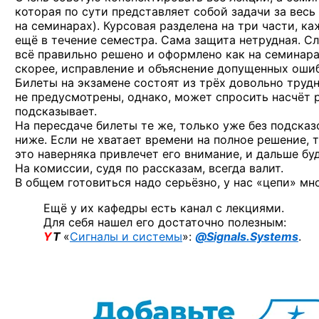
которая по сути представляет собой задачи за вес
на семинарах). Курсовая разделена на три части, 
ещё в течение семестра. Сама защита нетрудная. Сл
всё правильно решено и оформлено как на семинара
скорее, исправление и объяснение допущенных ошиб
Билеты на экзамене состоят из трёх довольно труд
не предусмотрены, однако, может спросить насчёт р
подсказывает.
На пересдаче билеты те же, только уже без подсказ
ниже. Если не хватает времени на полное решение,
это наверняка привлечет его внимание, и дальше бу
На комиссии, судя по рассказам, всегда валит.
В общем готовиться надо серьёзно, у нас «цепи» мн
Ещё у их кафедры есть канал с лекциями.
Для себя нашел его достаточно полезным:
Y
T
«
Сигналы и системы
»:
@Signals.Systems
.