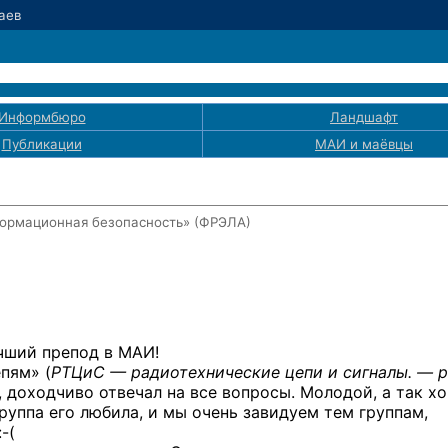
Баев
Информбюро
Ландшафт
Публикации
МАИ
и маёвцы
ормационная безопасность» (ФРЭЛА)
учший препод в МАИ!
пям» (
РТЦиС — радиотехнические цепи
и сигналы. — р
, доходчиво отвечал на все вопросы. Молодой, а так х
группа его любила, и мы очень завидуем тем группам,
:-(