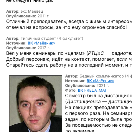
не следует никогда.
Автор:
экс Маёвец
Опубликовано:
2011 г.
Отличный преподаватель, всегда с живым интересом
отвечал на вопросы, за что ему огромное спасибо!
Автор:
Типичный студент (4 факультет)
Источник:
ВК
«Маёвник»
Опубликовано:
2017 г.
Вёл у меня семинары по «цепям» (
РТЦиС — радиоте
Добрый персонаж, идёт на контакт, помогает, если 
Старайтесь сдать работу не в последний момент, и 
Автор:
Бедный коммуникатор (4 ф
Источник:
ВК
«Маёвник»
Опубликовано:
2021 г.
Фото:
ВК
FRELA_MAI
Семестр был на дистанционк
(
Дистанционка — дистанци
На лекциях преподаватель 
с первого раза. На семина
задач, по которым была про
За посещаемостью не следит
до экзамена.