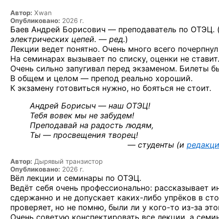
Автор:
Xwan
Опубликовано:
2026 г.
Баев Андрей Борисович — преподаватель по ОТЭЦ. 
электрических цепей. — ред.
)
Лекции ведет понятно. Очень много всего почерпнул
На семинарах вызывает по списку, оценки не ставит
Очень сильно запугивал перед экзаменом. Билеты б
В общем и целом — препод реально хороший.
К экзамену готовиться нужно, но бояться не стоит.
Андрей Борисыч — наш ОТЭЦ!
Тебя вовек мы не забудем!
Преподавай на радость людям,
Ты — просвещения творец!
— студенты (и
редакц
Автор:
Дырявый транзистор
Опубликовано:
2026 г.
Вёл лекции и семинары по ОТЭЦ.
Ведёт себя очень профессионально: рассказывает ин
сдержанно и не допускает
каких-либо
упрёков в сто
проверяет, но не помню, были ли
у кого-то
из-за
это
Очень советую конспектировать все лекции, а семи