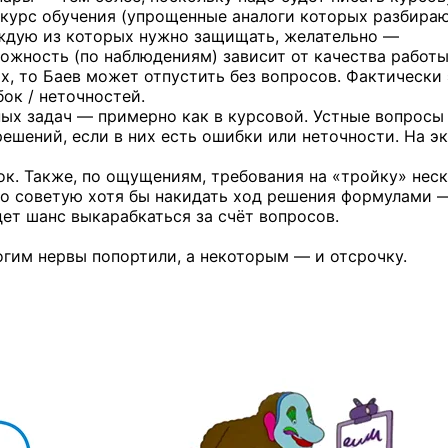
ь курс обучения (упрощенные аналоги которых разбира
каждую из которых нужно защищать, желательно —
ожность (по наблюдениям) зависит от качества работы
х, то Баев может отпустить без вопросов. Фактически
ок / неточностей.
ных задач — примерно как в курсовой. Устные вопросы
ешений, если в них есть ошибки или неточности. На э
ок. Также, по ощущениям, требования на «тройку» нес
 то советую хотя бы накидать ход решения формулами 
дет шанс выкарабкаться за счёт вопросов.
огим нервы попортили, а некоторым — и отсрочку.