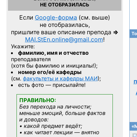
НЕ ОТОБРАЗИЛАСЬ
Если
Google-форма
(см. выше)
не отобразилась,
пришлите ваше описание препода
=>
То
MAI.StEn.online@gmail.com
!
Укажите:
фамилию, имя и отчество
преподавателя
(хотя бы фамилию и инициалы!);
номер его/её кафедры
(см.
факультеты и кафедры МАИ
);
П
есть фото — присылайте!
ПРАВИЛЬНО:
Без перехода на личности;
меньше эмоций, больше фактов
и доводов:
• какой предмет ведёт;
«М
• как читает лекции — внятно