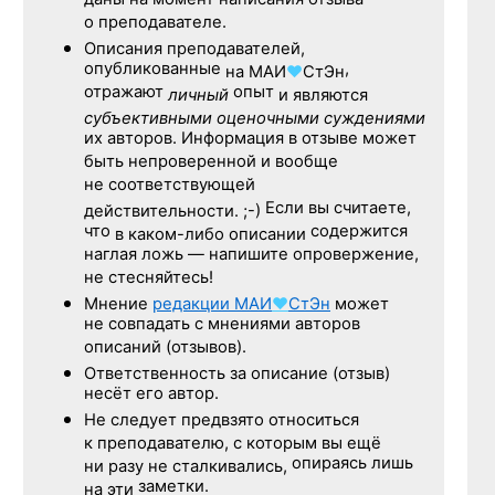
даны на момент написания отзыва
о преподавателе.
Описания преподавателей,
опубликованные
,
на
МАИ
♥
СтЭн
отражают
опыт
личный
и являются
субъективными оценочными суждениями
их авторов. Информация в отзыве может
быть непроверенной и вообще
не соответствующей
Если вы считаете,
действительности. ;-)
что
содержится
в каком-либо описании
наглая ложь — напишите опровержение,
не стесняйтесь!
Мнение
редакции
МАИ
♥
СтЭн
может
не совпадать с мнениями авторов
описаний (отзывов).
Ответственность
за описание
(отзыв)
несёт его автор.
Не следует
предвзято относиться
к преподавателю,
с которым
вы ещё
опираясь лишь
ни разу
не сталкивались,
заметки.
на эти