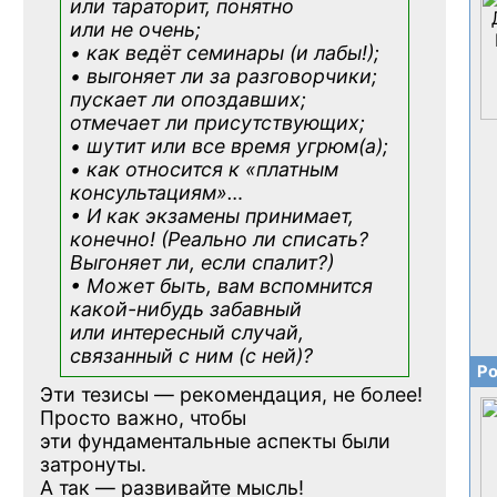
или тараторит, понятно
или не очень;
• как ведёт семинары (и лабы!);
• выгоняет ли за разговорчики;
пускает ли опоздавших;
отмечает ли присутствующих;
• шутит или все время угрюм(а);
• как относится к «платным
консультациям»
…
• И как экзамены принимает,
конечно! (Реально ли списать?
Выгоняет ли, если спалит?)
• Может быть, вам вспомнится
какой-нибудь
забавный
или интересный случай,
связанный с ним (с ней)?
Ро
Эти тезисы — рекомендация, не более!
Просто важно, чтобы
эти фундаментальные аспекты были
затронуты.
А так — развивайте мысль!