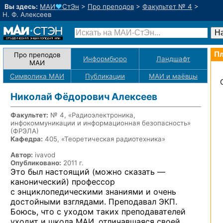
Вы здесь:
МАИ
♥
СтЭн
>
Про преподов
>
Факультет № 4
>
Н. Ф. Алексеев
Пл
Про преподов
Информбюро
Ландшафт
МАИ
Символика МАИ
Публикации
МАИ
и маёвцы
Николай Фёдорович Алексеев
Факультет:
№ 4, «Радиоэлектроника,
инфокоммуникации и информационная безопасность»
(ФРЭЛА)
Кафедра:
405, «Теоретическая радиотехника»
Автор:
ivavod
Опубликовано:
2011 г.
Это был настоящий (можно сказать —
канонический) профессор
с энциклопедическими знаниями и очень
достойными взглядами. Преподавал ЭКП.
Боюсь, что с уходом таких преподавателей
уходит и школа МАИ, отличавшаяся своей