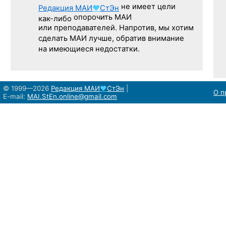
не имеет цели
Редакция
МАИ
♥
СтЭн
опорочить МАИ
как-либо
или преподавателей. Напротив, мы хотим
сделать МАИ лучше, обратив внимание
на имеющиеся недостатки.
© 1999—2026
Редакция
МАИ
♥
СтЭн
|
О п
E-mail:
MAI.StEn.online@gmail.com