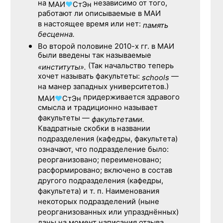
на
независимо от того,
МАИ
♥
СтЭн
работают ли описываемые в МАИ
в настоящее время или нет:
память
бесценна.
Во второй половине
2010-х гг.
в МАИ
были введены так называемые
(Так начальство теперь
«институты».
хочет называть факультеты:
—
schools
на манер западных университетов.)
придерживается здравого
МАИ
♥
СтЭн
смысла и традиционно называет
факультеты —
факультетами.
Квадратные скобки в названии
подразделения (кафедры, факультета)
означают, что подразделение было:
реорганизовано; переименовано;
расформировано; включено в состав
другого подразделения (кафедры,
факультета) и т. п. Наименования
некоторых подразделений (ныне
реорганизованных или упразднённых)