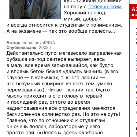
курс газовой динамики
на пару с
Лепешинским
.
А
Хороший препод,
зна
милый, добрый
и всегда относится к студентам с пониманием.
А на экзамене — так это вообще прелесть…
Автор:
monashovaIRINA
Опубликовано:
2008 г.
Действительно пупс: мегавесело заправленная
рубашка
из-под
свитера выпирает, весь
в мелу, все время запыхавшийся, как будто
и впрямь бегом бежал «давать знания» (в его
случае — в кавычках, т. к. его лекции —
это безумный лабиринт из всех тем, умело
перемешанных). Читает лекции так, будто
мысль приходит в его голову в первый
и последний раз, оттого во время
надиктовывания все определения меняются
бесчисленное количество раз. Но это не суть!
Главное, что по отношению к студентам
он очень лоялен, лабораторные у него
просто рай. (
«Лоялен» здесь ошибочно