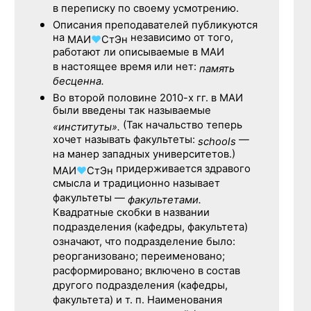
в переписку по своему усмотрению.
Описания преподавателей публикуются
на
независимо от того,
МАИ
♥
СтЭн
работают ли описываемые в МАИ
в настоящее время или нет:
память
бесценна.
Во второй половине
2010-х гг.
в МАИ
были введены так называемые
(Так начальство теперь
«институты».
хочет называть факультеты:
—
schools
на манер западных университетов.)
придерживается здравого
МАИ
♥
СтЭн
смысла и традиционно называет
факультеты —
факультетами.
Квадратные скобки в названии
подразделения (кафедры, факультета)
означают, что подразделение было:
реорганизовано; переименовано;
расформировано; включено в состав
другого подразделения (кафедры,
факультета) и т. п. Наименования