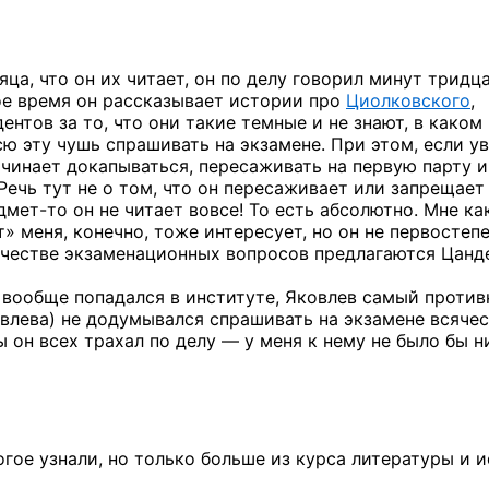
яца, что он их читает, он по делу говорил минут тридц
ное время он рассказывает истории про
Циолковского
,
ентов за то, что они такие темные и не знают, в каком
ю эту чушь спрашивать на экзамене. При этом, если ув
чинает докапываться, пересаживать на первую парту и т
Речь тут не о том, что он пересаживает или запрещает
дмет-то
он не читает вовсе! То есть абсолютно. Мне ка
» меня, конечно, тоже интересует, но он не первостепе
ачестве экзаменационных вопросов предлагаются Цанд
е вообще попадался в институте, Яковлев самый против
влева) не додумывался спрашивать на экзамене всяче
 он всех трахал по делу — у меня к нему не было бы н
гое узнали, но только больше из курса литературы и и