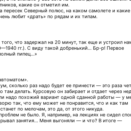
пников,
какие он отметил им.
да пересек Северный полюс,
на каком
самолете
и какие
чень любит «драть»
по рядам
и их типам.
того, что задержал на 20 минут, так еще и устроил на
—1940 гг.).
С виду такой добренький…
Бр-р!
Первое
 полный пипец…»
автоматом».
ум, сколько раз надо будет ее принести — это раза че
что там делать. Курсовую он забирает и отдает через не
сли надо похожий вариант одной сданной работы — у м
говорю так, что ему может не понравится, что и как там
станет по мелочам, это да, от этого никуда.
 проблем не было. Я, например, на лекциях не сидел спо
 срывал занятия… Меня выгоняли — и что? В итоге —