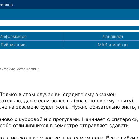
Яковлев
Информбюро
Ландшафт
Публикации
МАИ
и маёвцы
ические установки»
Только
в этом
случае
вы сдадите
ему экзамен.
зательно, даже если болеешь (знаю
по своему
опыту).
наче
на экзамене
будет жопа. Нужно обязательно знать, 
еново
с курсовой
и с прогулами.
Начинает
с «пятерок»,
особо отличившихся
в семестре
отправляет сдавать
до,
а не сколько
у вас
есть
на самом
деле. Все ошибки 