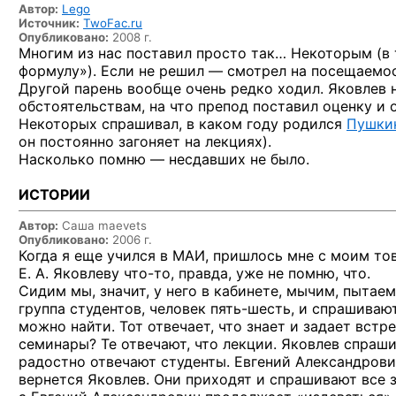
Автор:
Lego
Источник:
TwoFac.ru
Опубликовано:
2008 г.
Многим из нас поставил просто так… Некоторым (в т
формулу»). Если не решил — смотрел на посещаемос
Другой парень вообще очень редко ходил. Яковлев 
обстоятельствам, на что препод поставил оценку и 
Некоторых спрашивал, в каком году родился
Пушки
он постоянно загоняет на лекциях).
Насколько помню — несдавших не было.
ИСТОРИИ
Автор:
Саша maevets
Опубликовано:
2006 г.
Когда я еще учился в МАИ, пришлось мне с моим то
Е. А. Яковлеву
что-то,
правда, уже не помню, что.
Сидим мы, значит, у него в кабинете, мычим, пытае
группа студентов, человек
пять-шесть,
и спрашивают 
можно найти. Тот отвечает, что знает и задает встр
семинары? Те отвечают, что лекции. Яковлев спрашив
радостно отвечают студенты. Евгений Александрович
вернется Яковлев. Они приходят и спрашивают все з