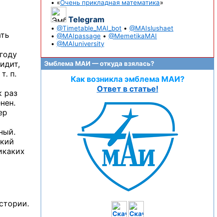
• «
Очень прикладная математика
»
Telegram
•
@Timetable_MAI_bot
•
@MAIslushaet
ать
•
@MAIpassage
•
@MemetikaMAI
•
@MAIuniversity
 году
идит,
Эмблема МАИ — откуда взялась?
. п.
Как возникла эмблема МАИ?
Ответ в статье!
к раз
нен.
ер
ный.
ский
икаких
стории.