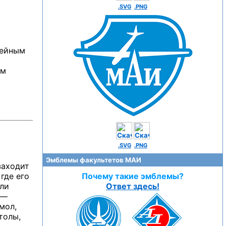
.SVG
.PNG
мейным
ем
.SVG
.PNG
Эмблемы факультетов МАИ
заходит
где его
Почему такие эмблемы?
или
Ответ здесь!
 —
мол,
толы,