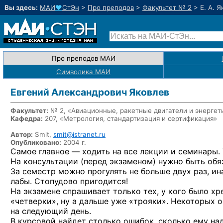
Вы здесь:
МАИ
♥
СтЭн
>
Про преподов
>
Факультет № 2
>
Е. А. 
Про преподов МАИ
Символика МАИ
Евгений Александрович Яковлев
Факультет:
№ 2, «Авиационные, ракетные двигатели и энергет
Кафедра:
207, «Метрология, стандартизация и сертификация»
Автор:
Smit,
smit@istranet.ru
Опубликовано:
2004 г.
Самое
главное —
ходить
на все
лекции
и семинары.
На консультации
(перед экзаменом) нужно быть обя
За семестр
можно прогулять
не больше
двух раз, и
лабы. Стопудово пригодится!
На экзамене
спрашивает только тех,
у кого
было хр
«четверки»,
ну а дальше
уже «трояки». Некоторых 
на следующий
день.
В курсовой
найдет столько ошибок, сколько ему на