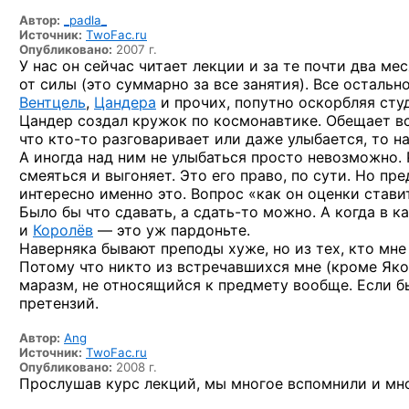
Автор:
_padla_
Источник:
TwoFac.ru
Опубликовано:
2007 г.
У нас он сейчас читает лекции и за те почти два мес
от силы (это суммарно за все занятия). Все осталь
Вентцель
,
Цандера
и прочих, попутно оскорбляя студ
Цандер создал кружок по космонавтике. Обещает вс
что
кто-то
разговаривает или даже улыбается, то на
А иногда над ним не улыбаться просто невозможно. 
смеяться и выгоняет. Это его право, по сути.
Но пре
интересно именно это. Вопрос «как он оценки ставит
Было бы что сдавать,
а сдать-то
можно. А когда в к
и
Королёв
— это уж пардоньте.
Наверняка бывают преподы хуже, но из тех, кто мн
Потому что никто из встречавшихся мне (кроме Яко
маразм, не относящийся к предмету вообще. Если бы
претензий.
Автор:
Ang
Источник:
TwoFac.ru
Опубликовано:
2008 г.
Прослушав курс лекций, мы многое вспомнили и мно