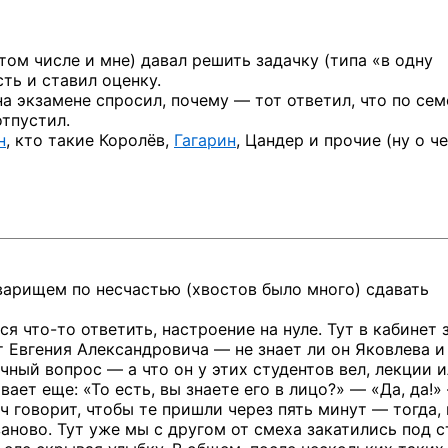
ом числе и мне) давал решить задачку (типа «в одну
ть и ставил оценку.
на экзамене спросил, почему — тот ответил, что по се
отпустил.
н
, кто такие Королёв,
Гагарин
, Цандер и прочие (ну о ч
варищем по несчастью (хвостов было много) сдавать
мся
что-то
ответить, настроение на нуле. Тут в кабинет 
Евгения Александровича — не знает ли он Яковлева и 
ечный вопрос — а что он у этих студентов вел, лекции 
ает еще: «То есть, вы знаете его в лицо?» — «Да, да!»
 говорит, чтобы те пришли через пять минут — тогда, 
аново. Тут уже мы с другом от смеха закатились под с