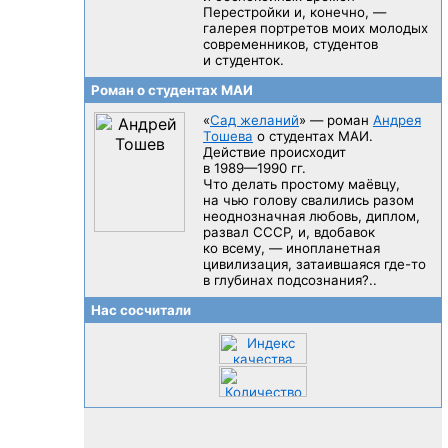
Перестройки и, конечно, —
галерея портретов моих молодых
современников, студентов
и студенток.
Роман о студентах МАИ
«
Сад желаний
» — роман
Андрея
Тошева
о студентах МАИ.
Действие происходит
в 1989—1990 гг.
Что делать простому маёвцу,
на чью голову свалились разом
неоднозначная любовь, диплом,
развал CCCP, и, вдобавок
ко всему, — инопланетная
цивилизация, затаившаяся
где-то
в глубинах подсознания?..
Нас сосчитали