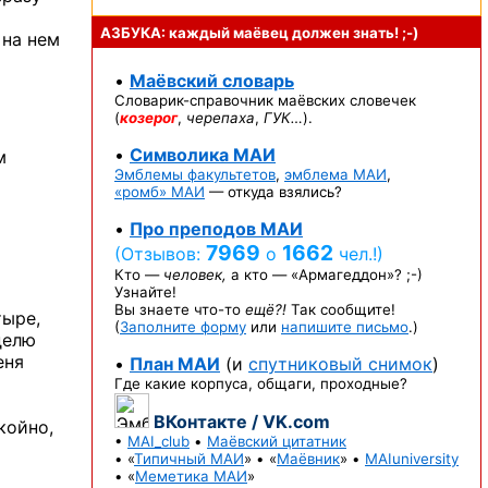
АЗБУКА: каждый маёвец должен
знать! ;-)
на нем
•
Маёвский словарь
Словарик-справочник
маёвских словечек
(
козерог
,
черепаха
,
ГУК…
).
•
Символика МАИ
м
Эмблемы факультетов
,
эмблема МАИ
,
«ромб» МАИ
— откуда взялись?
•
Про преподов МАИ
7969
1662
(Отзывов:
о
чел.!)
Кто —
человек,
а кто —
«Армагеддон»? ;-)
Узнайте!
Вы знаете
что-то
ещё?!
Так сообщите!
тыре,
(
Заполните форму
или
напишите письмо
.)
делю
еня
•
План МАИ
(и
спутниковый снимок
)
Где какие корпуса, общаги, проходные?
ВКонтакте / VK.com
койно,
•
MAI_club
•
Маёвский цитатник
• «
Типичный МАИ
» • «
Маёвник
» •
MAIuniversity
• «
Меметика МАИ
»