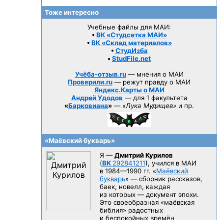
Тоже интересно
Учебные файлы для МАИ:
•
ВК «Студсетка МАИ»
•
ВК «Склад материалов»
•
СтудИзба
•
StudFile.net
Учёба-отзыв.ru
— мнения о МАИ
Проверили.ru
— режут правду о МАИ
Яндекс.Карты о МАИ
Андрей Удодов
— для 1 факультета
«
Барковиана
»
—
«Лука Мудищев»
и пр.
«Маёвский букварь»
Я —
Дмитрий Курилов
(
ВК
292841211
), учился в МАИ
в 1984—1990 гг.
«
Маёвский
букварь
» — сборник рассказов,
баек, новелл, каждая
из которых — документ эпохи.
Это своеобразная «маёвская
библия» радостных
и беспокойных времён