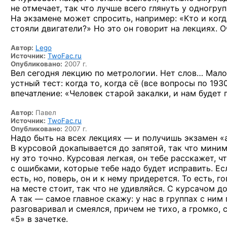
не отмечает,
так что лучше всего глянуть
у одногруп
На экзамене может спросить, например: «Кто и ког
стояли двигатели?»
Но это
он говорит
на лекциях.
О
Автор:
Lego
Источник:
TwoFac.ru
Опубликовано:
2007 г.
Вел сегодня лекцию по метрологии. Нет слов… Мало 
устный тест: когда то, когда сё (все вопросы
по 1930
впечатление: «Человек старой закалки, и нам будет
Автор:
Павел
Источник:
TwoFac.ru
Опубликовано:
2007 г.
Надо быть на всех лекциях — и получишь экзамен «
В курсовой докапывается до запятой, так что миним
ну это точно. Курсовая легкая, он тебе расскажет, 
с ошибками, которые тебе надо будет исправить. Е
есть, но, поверь, он и к нему придерется. То есть, 
на месте стоит, так что не удивляйся. С курсачом до
А так — самое главное скажу: у нас в группах с ним
разговаривал и смеялся, причем не тихо, а громко,
«5» в зачетке.