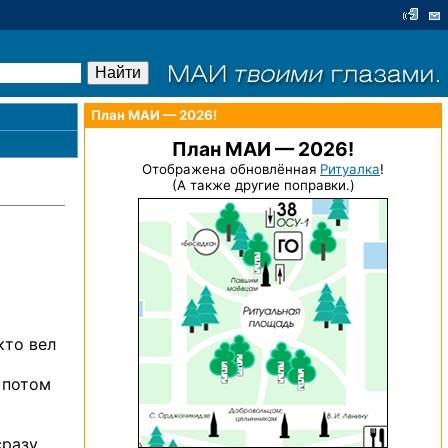
План МАИ — 2026!
План МАИ — 2026!
Отображена обновлённая
Ритуалка
!
(А также другие поправки.)
кто вел
потом
сразу