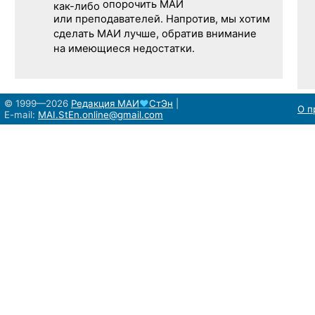
опорочить МАИ
как-либо
или преподавателей. Напротив, мы хотим
сделать МАИ лучше, обратив внимание
на имеющиеся недостатки.
© 1999—2026
Редакция
МАИ
♥
СтЭн
|
О п
E-mail:
MAI.StEn.online@gmail.com