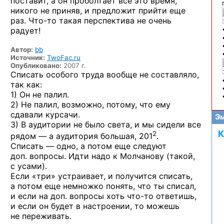
поставит, а он проболтает все это время,
никого не приняв, и предложит прийти еще
раз.
Что-то
такая перспектива не очень
радует!
Автор:
bb
Источник:
TwoFac.ru
Опубликовано:
2007 г.
Списать особого труда вообще не составляло,
так как:
1) Он не палил.
2) Не палил, возможно, потому, что ему
сдавали курсачи.
Эм
3) В аудитории не было света, и мы сидели все
К
2
рядом — а аудитория большая, 201
.
Списать — одно, а потом еще следуют
доп. вопросы. Идти надо к Молчанову (такой,
с усами).
Если «три» устраивает, и получится списать,
а потом еще немножко понять, что ты списал,
и если на доп. вопросы хоть
что-то
ответишь,
и если он будет в настроении, то можешь
не переживать.