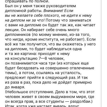
спрашивать по полной.
Был он у меня также руководителем
дипломной работы.
Внимание! Если
вы не желаете себе плохого, не идите к нему
на диплом ни за что!
Потому что заниматься
с вами на дипломе он будет так же, как читает
лекции. Он набирает себе очень много
дипломников (по моему мнению,
из-за
того,
что нигде, кроме института, не работает). Если
всё же так получится, что вы окажетесь у него
на дипломе, то будет наблюдаться одна
и та же картина: приходят к нему
на консультацию
7—8 человек,
он позанимается часа три (из которых еще
будет беседовать на совершенно отвлеченные
темы), а потом, ссылаясь на усталость,
предложит прийти в следующий раз. И так
из раза в раз, пока дело не дойдет примерно
до января.
(Небольшое отступление. Дело в том, что этот
человек живет в своем выдуманном мире, где
он всегда прав, а все студенты — раздолбаи.)
Итак, когда уже настает январь, вдруг