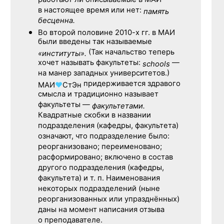
работают ли описываемые в МАИ
в настоящее время или нет:
память
бесценна.
Во второй половине
2010-х гг.
в МАИ
были введены так называемые
(Так начальство теперь
«институты».
хочет называть факультеты:
—
schools
на манер западных университетов.)
придерживается здравого
МАИ
♥
СтЭн
смысла и традиционно называет
факультеты —
факультетами.
Квадратные скобки в названии
подразделения (кафедры, факультета)
означают, что подразделение было:
реорганизовано; переименовано;
расформировано; включено в состав
другого подразделения (кафедры,
факультета) и т. п. Наименования
некоторых подразделений (ныне
реорганизованных или упразднённых)
даны на момент написания отзыва
о преподавателе.