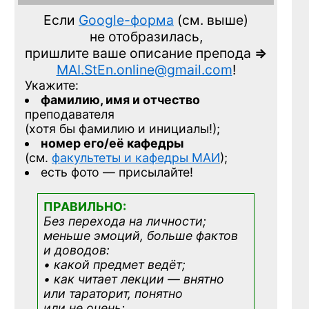
Если
Google-форма
(см. выше)
не отобразилась,
пришлите ваше описание препода
=>
MAI.StEn.online@gmail.com
!
Укажите:
фамилию, имя и отчество
преподавателя
(хотя бы фамилию и инициалы!);
номер его/её кафедры
(см.
факультеты и кафедры МАИ
);
есть фото — присылайте!
ПРАВИЛЬНО:
Без перехода на личности;
меньше эмоций, больше фактов
и доводов:
• какой предмет ведёт;
• как читает лекции — внятно
или тараторит, понятно
или не очень;