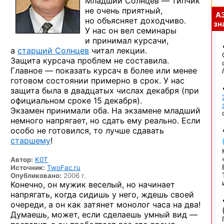
Младший Солнцев — типчик
не очень приятный,
А
но объясняет доходчиво.
зна
У нас он вел семинары
и принимал курсачи,
а
старший Солнцев
читал лекции.
Защита курсача проблем не составила.
Главное — показать курсач в более или менее
готовом состоянии примерно в срок. У нас
защита была в двадцатых числах декабря (при
официальном сроке 15 декабря).
Экзамен принимали оба. На экзамене младший
немного напрягает, но сдать ему реально. Если
особо не готовился, то лучше сдавать
старшему
!
Автор:
K0T
Источник:
TwoFac.ru
Опубликовано:
2006 г.
Конечно, он мужик веселый, но начинает
напрягать, когда сидишь у него, ждешь своей
очереди, а он как затянет монолог часа на два!
Думаешь, может, если сделаешь умный вид —