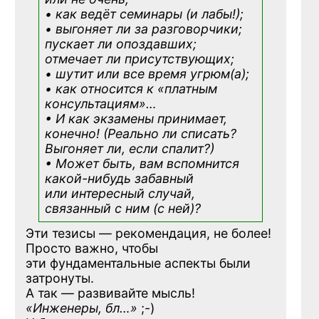
• как ведёт семинары (и лабы!);
• выгоняет ли за разговорчики;
пускает ли опоздавших;
отмечает ли присутствующих;
• шутит или все время угрюм(а);
• как относится к «платным
консультациям»
…
• И как экзамены принимает,
конечно! (Реально ли списать?
Выгоняет ли, если спалит?)
• Может быть, вам вспомнится
какой-нибудь
забавный
или интересный случай,
связанный с ним (с ней)?
Эти тезисы — рекомендация, не более!
Просто важно, чтобы
эти фундаментальные аспекты были
затронуты.
А так — развивайте мысль!
«Инженеры, бл…»
;-)