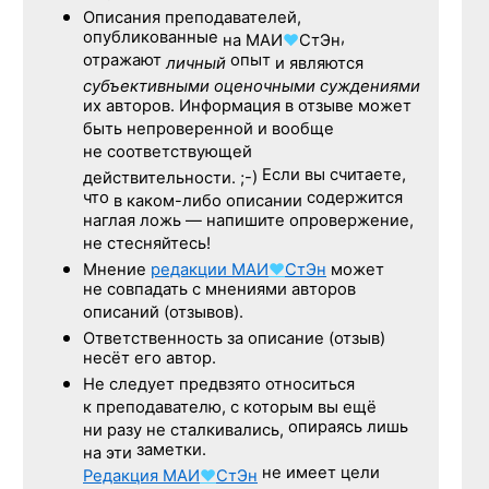
Описания преподавателей,
опубликованные
,
на
МАИ
♥
СтЭн
отражают
опыт
личный
и являются
субъективными оценочными суждениями
их авторов. Информация в отзыве может
быть непроверенной и вообще
не соответствующей
Если вы считаете,
действительности. ;-)
что
содержится
в каком-либо описании
наглая ложь — напишите опровержение,
не стесняйтесь!
Мнение
редакции
МАИ
♥
СтЭн
может
не совпадать с мнениями авторов
описаний (отзывов).
Ответственность
за описание
(отзыв)
несёт его автор.
Не следует
предвзято относиться
к преподавателю,
с которым
вы ещё
опираясь лишь
ни разу
не сталкивались,
заметки.
на эти
не имеет цели
Редакция
МАИ
♥
СтЭн