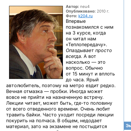
Автор:
neu4
Опубликовано:
2010 г.
Фото:
k204.ru
Впервые
познакомился с ним
на 3 курсе, когда
он читал нам
«Теплопередачу».
Опаздывает просто
всегда.
А вот
насколько — это
вопрос. Обычно
от 15 минут и вплоть
до часа. Ярый
автолюбитель, поэтому на метро ездит редко.
Вечная отмазка — пробки. Иногда может
вовсе не прийти на назначенную встречу.
Лекции читает, может быть,
где-то
половину
от всего отведенного времени. Очень любит
травить байки. Часто уходит посреди лекции
покурить на полчаса. В общем, недодает
Эм
материал, зато на экзамене не постыдится