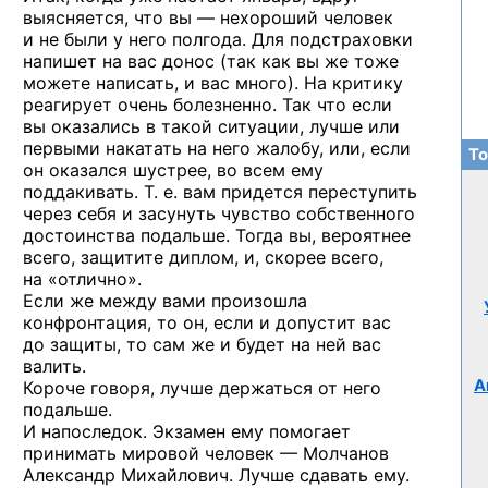
выясняется, что вы — нехороший человек
и не были у него полгода. Для подстраховки
напишет на вас донос (так как вы же тоже
можете написать, и вас много). На критику
реагирует очень болезненно. Так что если
вы оказались в такой ситуации, лучше или
первыми накатать на него жалобу, или, если
То
он оказался шустрее, во всем ему
поддакивать. Т. е. вам придется переступить
через себя и засунуть чувство собственного
достоинства подальше. Тогда вы, вероятнее
всего, защитите диплом, и, скорее всего,
на «отлично».
Если же между вами произошла
конфронтация, то он, если и допустит вас
до защиты, то сам же и будет на ней вас
валить.
А
Короче говоря, лучше держаться от него
подальше.
И напоследок. Экзамен ему помогает
принимать мировой человек — Молчанов
Александр Михайлович. Лучше сдавать ему.