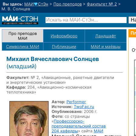
Вы здесь:
МАИ
♥
СтЭн
>
Про преподов
>
Факультет № 2
>
М. В. Солнцев
Пл
Про преподов
Информбюро
Ландшафт
МАИ
Символика МАИ
Публикации
МАИ
и маёвцы
О
Михаил Вячеславович Солнцев
(младший)
Факультет:
№ 2, «Авиационные, ракетные двигатели
и энергетические установки»
Кафедра:
204, «
Авиационно-космическая
теплотехника»
Автор:
Performer
Источник:
TwoFac.ru
Опубликовано:
2006 г.
Фото:
со страницы
«
Профессорско-
преподавательский состав
204 кафедры
» сайта
МАИ