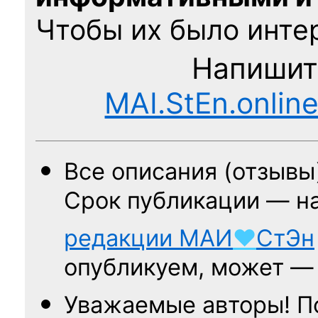
Чтобы их было интер
Напишит
MAI.StEn.onlin
Все описания (отзывы
Срок публикации — н
редакции
МАИ
♥
СтЭн
опубликуем, может 
Уважаемые авторы! П