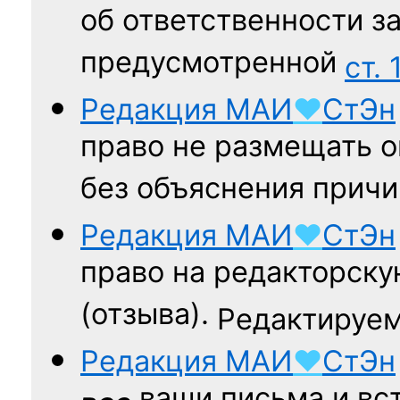
об ответственности за
предусмотренной
ст. 
Редакция
МАИ
♥
СтЭн
право не размещать о
без объяснения причи
Редакция
МАИ
♥
СтЭн
право на редакторску
(отзыва).
Редактируем
Редакция
МАИ
♥
СтЭн