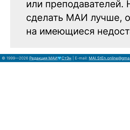
или преподавателей. 
сделать МАИ лучше, 
на имеющиеся недост
© 1999—2026
Редакция
МАИ
♥
СтЭн
|
E-mail:
MAI.StEn.online@gma