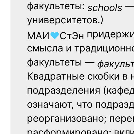
факультеты:
— 
schools
университетов.)
придержи
МАИ
♥
СтЭн
смысла и традиционн
факультеты —
факуль
Квадратные скобки в 
подразделения (кафед
означают, что подраз
реорганизовано; пере
расформировано; вклю