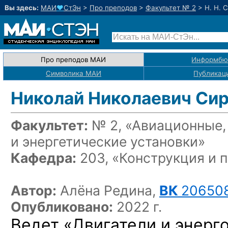
Вы здесь:
МАИ
♥
СтЭн
>
Про преподов
>
Факультет № 2
>
Н. Н. 
Про преподов МАИ
Информбю
Символика МАИ
Публикац
Николай Николаевич Си
Факультет:
№ 2, «Авиационные,
и энергетические установки»
Кафедра:
203, «Конструкция и 
Автор:
Алёна Редина,
ВК
20650
Опубликовано:
2022 г.
Ведет «Двигатели и энерг