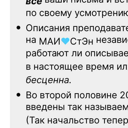
ваши письма и вст
все
по своему усмотрени
Описания преподават
на
независ
МАИ
♥
СтЭн
работают ли описыва
в настоящее время ил
бесценна.
Во второй половине
2
введены так называе
(Так начальство тепе