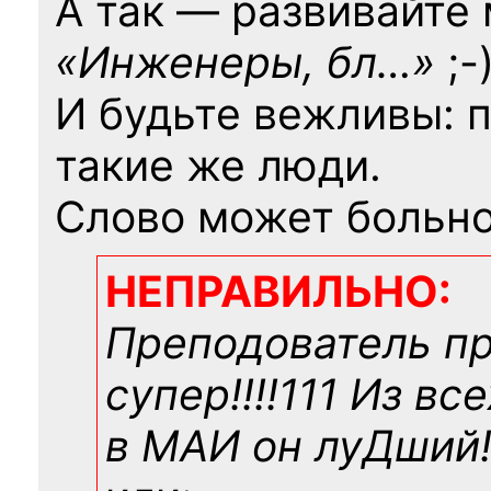
А так — развивайте
«Инженеры, бл…»
;-
И будьте вежливы: 
такие же люди.
Слово может больно
НЕПРАВИЛЬНО:
Преподователь п
супер!!!!111 Из вс
в МАИ он луДший!!