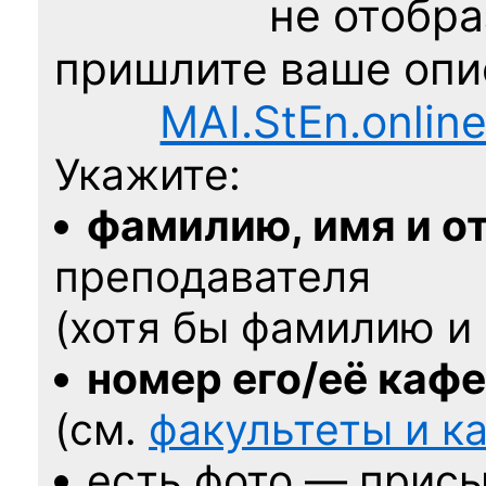
не отобра
пришлите ваше оп
MAI.StEn.onlin
Укажите:
фамилию, имя и о
преподавателя
(хотя бы фамилию и 
номер его/её каф
(см.
факультеты и 
есть фото — присы