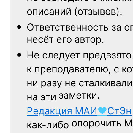
описаний (отзывов).
Ответственность
за о
несёт его автор.
Не следует
предвзято
к преподавателю,
с к
ни разу
не сталкивали
заметки.
на эти
Редакция
МАИ
♥
СтЭн
опорочить 
как-либо