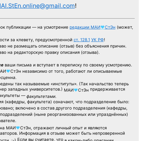
AI.StEn.online@gmail.com
!
рок публикации — на усмотрение
редакции
МАИ
♥
СтЭн
(может,
ости за клевету, предусмотренной
ст. 128.1
УК РФ
!
аво не размещать описание (отзыв) без объяснения причин.
аво на редакторскую правку описания (отзыва).
се
ваши письма и вступает в переписку по своему усмотрению.
АИ
♥
СтЭн
независимо от того, работают ли описываемые
есценна.
ведены так называемые
«институты».
(Так начальство теперь
ер западных университетов.)
придерживается
МАИ
♥
СтЭн
факультеты —
факультетами.
я (кафедры, факультета) означают, что подразделение было:
овано; включено в состав другого подразделения (кафедры,
х подразделений (ныне реорганизованных или упразднённых)
авателе.
на
МАИ
♥
СтЭн
, отражают
личный
опыт
и являются
авторов. Информация в отзыве может быть непроверенной
Если вы считаете, что
сти. ;-)
в каком-либо описании