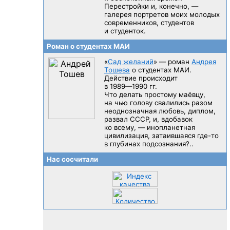
Перестройки и, конечно, —
галерея портретов моих молодых
современников, студентов
и студенток.
Роман о студентах МАИ
«
Сад желаний
» — роман
Андрея
Тошева
о студентах МАИ.
Действие происходит
в 1989—1990 гг.
Что делать простому маёвцу,
на чью голову свалились разом
неоднозначная любовь, диплом,
развал CCCP, и, вдобавок
ко всему, — инопланетная
цивилизация, затаившаяся
где-то
в глубинах подсознания?..
Нас сосчитали