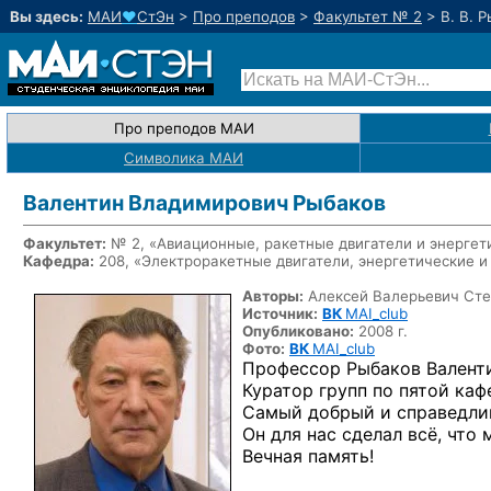
Вы здесь:
МАИ
♥
СтЭн
>
Про преподов
>
Факультет № 2
>
В. В. 
Про преподов МАИ
Символика МАИ
Валентин Владимирович Рыбаков
Факультет:
№ 2, «Авиационные, ракетные двигатели и энергет
Кафедра:
208, «Электроракетные двигатели, энергетические и
Авторы:
Алексей Валерьевич Ст
Источник:
ВК
MAI_club
Опубликовано:
2008 г.
Фото:
ВК
MAI_club
Профессор Рыбаков Валент
Куратор групп по пятой ка
Самый добрый и справедливы
Он для нас сделал всё, что 
Вечная память!