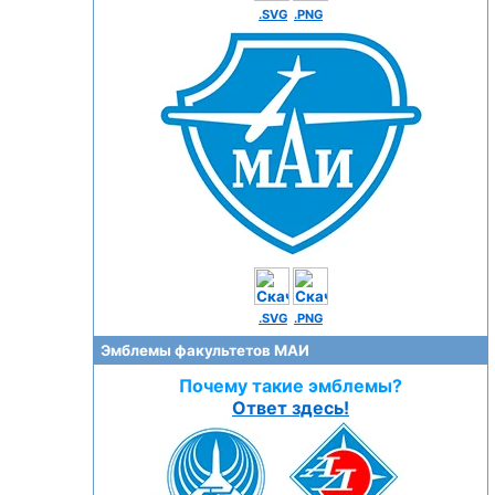
.SVG
.PNG
.SVG
.PNG
Эмблемы факультетов МАИ
Почему такие эмблемы?
Ответ здесь!