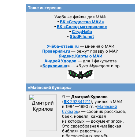
Тоже интересно
Учебные файлы для МАИ:
•
ВК «Студсетка МАИ»
•
ВК «Склад материалов»
•
СтудИзба
•
StudFile.net
Учёба-отзыв.ru
— мнения о МАИ
Проверили.ru
— режут правду о МАИ
Яндекс.Карты о МАИ
Андрей Удодов
— для 1 факультета
«
Барковиана
»
—
«Лука Мудищев»
и пр.
«Маёвский букварь»
Я —
Дмитрий Курилов
(
ВК
292841211
), учился в МАИ
в 1984—1990 гг.
«
Маёвский
букварь
» — сборник рассказов,
баек, новелл, каждая
из которых — документ эпохи.
Это своеобразная «маёвская
библия» радостных
и беспокойных времён