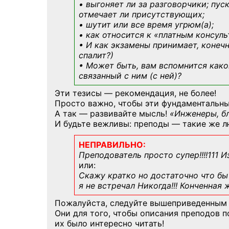
• выгоняет ли за разговорчики; пус
отмечает ли присутствующих;
• шутит или все время угрюм(а);
• как относится к «платным консул
• И как экзамены принимает, конечн
спалит?)
• Может быть, вам вспомнится
како
связанный с ним (с ней)?
Эти тезисы — рекомендация, не более!
Просто важно, чтобы эти фундаментальны
А так — развивайте мысль!
«Инженеры, б
И будьте вежливы: преподы — такие же л
НЕПРАВИЛЬНО:
Преподователь просто супер!!!!111 И
или:
Скажу кратко но достаточно что бы 
я не встречал Никогда!!! Конченная
Пожалуйста, следуйте вышеприведенным
Они для того, чтобы описания преподов 
их было интересно читать!