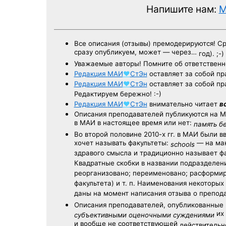
Напишите нам:
M
Все описания (отзывы) премодерируются! С
сразу опубликуем, может — через…
год). ;-)
Уважаемые авторы! Помните об ответственн
Редакция
МАИ
♥
СтЭн
оставляет за собой пр
Редакция
МАИ
♥
СтЭн
оставляет за собой пр
Редактируем бережно! :-)
Редакция
МАИ
♥
СтЭн
внимательно читает
в
Описания преподавателей публикуются на
М
в МАИ в настоящее время или нет:
память б
Во второй половине
2010-х гг.
в МАИ были в
хочет называть факультеты:
— на ман
schools
здравого смысла и традиционно называет 
Квадратные скобки в названии подразделени
реорганизовано; переименовано; расформир
факультета) и т. п. Наименования некоторы
даны на момент написания отзыва о препод
Описания преподавателей, опубликованные
их 
субъективными оценочными суждениями
и вообще не соответствующей
действительно