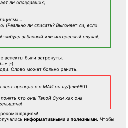
кает ли опоздавших;
ьтациям»
…
о! (Реально ли списать? Выгоняет ли, если
й-нибудь
забавный или интересный случай,
е аспекты были затронуты.
л…»
;-)
юди. Слово может больно ранить.
з всех преподо в в МАИ он луДший!!!11
понять кто она! Такой Суки как она
женьщина!
 рекомендациям!
получались
информативными и полезными.
Чтобы