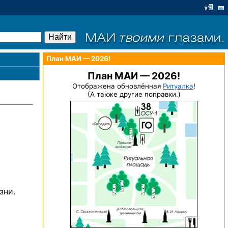
План МАИ — 2026!
План МАИ — 2026!
Отображена обновлённая
Ритуалка
!
(А также другие поправки.)
зни.