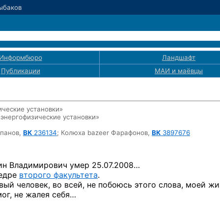
Рыбаков
Информбюро
Ландшафт
Публикации
МАИ
и маёвцы
ические установки»
 энергофизические установки»
епанов,
ВК
236134
;
Колюха bazeer Фарафонов,
ВК
3897676
ин Владимирович умер 25.07.2008…
федре
второго факультета
.
й человек, во всей, не побоюсь этого слова, моей жи
мог, не жалея себя…