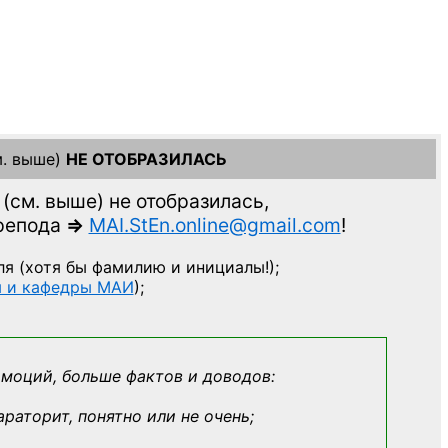
. выше)
НЕ ОТОБРАЗИЛАСЬ
(см. выше)
не отобразилась,
препода
=>
MAI.StEn.online@gmail.com
!
ля
(хотя бы фамилию и инициалы!);
ы и кафедры МАИ
);
эмоций, больше фактов и доводов:
араторит, понятно или не очень;