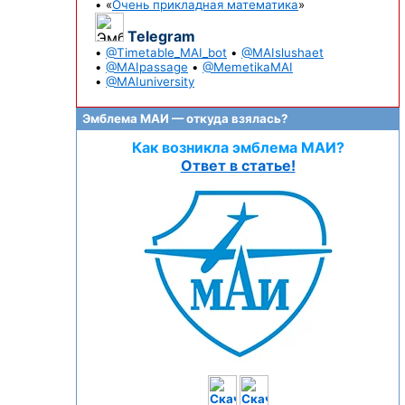
• «
Очень прикладная математика
»
Telegram
•
@Timetable_MAI_bot
•
@MAIslushaet
•
@MAIpassage
•
@MemetikaMAI
•
@MAIuniversity
Эмблема МАИ — откуда взялась?
Как возникла эмблема МАИ?
Ответ в статье!