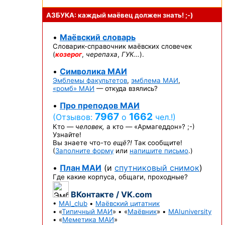
АЗБУКА: каждый маёвец должен
знать! ;-)
•
Маёвский словарь
Словарик-справочник
маёвских словечек
(
козерог
,
черепаха
,
ГУК…
).
•
Символика МАИ
Эмблемы факультетов
,
эмблема МАИ
,
«ромб» МАИ
— откуда взялись?
•
Про преподов МАИ
7967
1662
(Отзывов:
о
чел.!)
Кто —
человек,
а кто —
«Армагеддон»? ;-)
Узнайте!
Вы знаете
что-то
ещё?!
Так сообщите!
(
Заполните форму
или
напишите письмо
.)
•
План МАИ
(и
спутниковый снимок
)
Где какие корпуса, общаги, проходные?
ВКонтакте / VK.com
•
MAI_club
•
Маёвский цитатник
• «
Типичный МАИ
» • «
Маёвник
» •
MAIuniversity
• «
Меметика МАИ
»