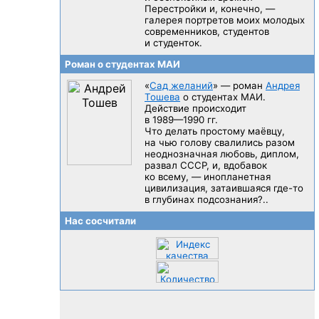
Перестройки и, конечно, —
галерея портретов моих молодых
современников, студентов
и студенток.
Роман о студентах МАИ
«
Сад желаний
» — роман
Андрея
Тошева
о студентах МАИ.
Действие происходит
в 1989—1990 гг.
Что делать простому маёвцу,
на чью голову свалились разом
неоднозначная любовь, диплом,
развал CCCP, и, вдобавок
ко всему, — инопланетная
цивилизация, затаившаяся
где-то
в глубинах подсознания?..
Нас сосчитали