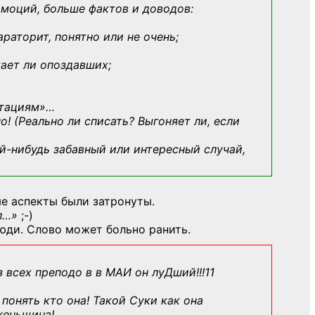
эмоций, больше фактов и доводов:
араторит, понятно или не очень;
кает ли опоздавших;
ьтациям»
…
о! (Реально ли списать? Выгоняет ли, если
й-нибудь
забавный или интересный случай,
е аспекты были затронуты.
л…»
;-)
юди. Слово может больно ранить.
з всех преподо в в МАИ он луДший!!!11
понять кто она! Такой Суки как она
женьщина!