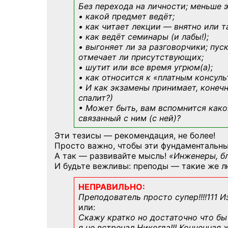
Без перехода на личности; меньше 
• какой предмет ведёт;
• как читает лекции — внятно или т
• как ведёт семинары (и лабы!);
• выгоняет ли за разговорчики; пус
отмечает ли присутствующих;
• шутит или все время угрюм(а);
• как относится к «платным консул
• И как экзамены принимает, конечн
спалит?)
• Может быть, вам вспомнится
како
связанный с ним (с ней)?
Эти тезисы — рекомендация, не более!
Просто важно, чтобы эти фундаментальны
А так — развивайте мысль!
«Инженеры, б
И будьте вежливы: преподы — такие же л
НЕПРАВИЛЬНО:
Преподователь просто супер!!!!111 И
или:
Скажу кратко но достаточно что бы 
я не встречал Никогда!!! Конченная