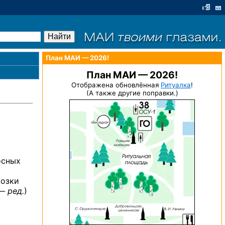
План МАИ — 2026!
План МАИ — 2026!
Отображена обновлённая
Ритуалка
!
(А также другие поправки.)
осных
розки
— ред.
)