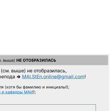
. выше)
НЕ ОТОБРАЗИЛАСЬ
(см. выше)
не отобразилась,
препода
=>
MAI.StEn.online@gmail.com
!
ля
(хотя бы фамилию и инициалы!);
ы и кафедры МАИ
);