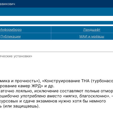
Равикович
Информбюро
Ландшафт
Публикации
МАИ
и маёвцы
ические установки»
амика
и прочность»),
«Конструирование ТНА (турбонас
уирование камер ЖРД»
и др.
аточно лояльно, исключение составляют полные отмо
ошибочно употреблено вместо «мягко, благосклонно». 
 курсовых
и сдаче
экзаменов нужно
хотя бы
немного
ь
(или защищаешь).