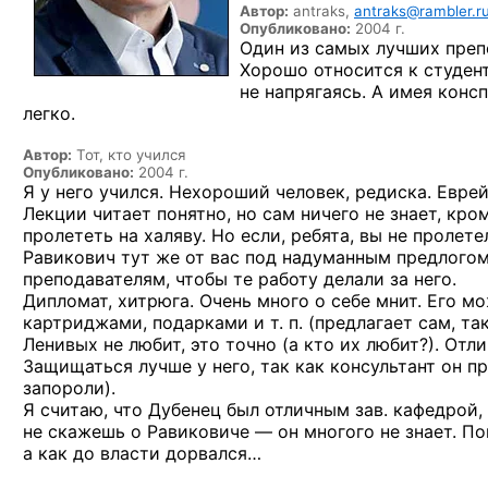
Автор:
antraks,
antraks@rambler.r
Опубликовано:
2004 г.
Один
из самых
лучших преп
Хорошо относится
к студен
не напрягаясь.
А имея
консп
легко.
Автор:
Тот, кто учился
Опубликовано:
2004 г.
Я у него учился. Нехороший человек, редиска. Еврей,
Лекции читает понятно, но сам ничего не знает, кр
пролететь на халяву. Но если, ребята, вы не пролет
Равикович тут же от вас под надуманным предлогом
преподавателям, чтобы те работу делали за него.
Дипломат, хитрюга. Очень много о себе мнит. Его мо
картриджами, подарками и т. п. (предлагает сам, та
Ленивых не любит, это точно (а кто их любит?). Отли
Защищаться лучше у него, так как консультант он пр
запороли).
Я считаю, что Дубенец был отличным зав. кафедрой
не скажешь о Равиковиче — он многого не знает. 
а как до власти дорвался…