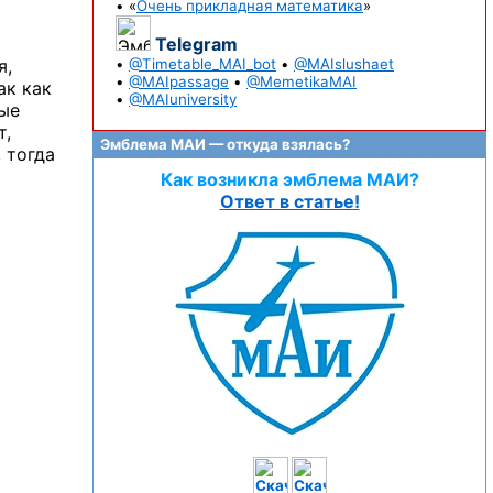
• «
Очень прикладная математика
»
Telegram
я,
•
@Timetable_MAI_bot
•
@MAIslushaet
•
@MAIpassage
•
@MemetikaMAI
ак как
•
@MAIuniversity
рые
т,
Эмблема МАИ — откуда взялась?
 тогда
Как возникла эмблема МАИ?
Ответ в статье!