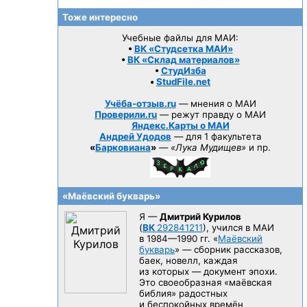
Тоже интересно
Учебные файлы для МАИ:
•
ВК «Студсетка МАИ»
•
ВК «Склад материалов»
•
СтудИзба
•
StudFile.net
Учёба-отзыв.ru
— мнения о МАИ
Проверили.ru
— режут правду о МАИ
Яндекс.Карты о МАИ
Андрей Удодов
— для 1 факультета
«
Барковиана
»
—
«Лука Мудищев»
и пр.
«Маёвский букварь»
Я —
Дмитрий Курилов
(
ВК
292841211
), учился в МАИ
в 1984—1990 гг.
«
Маёвский
букварь
» — сборник рассказов,
баек, новелл, каждая
из которых — документ эпохи.
Это своеобразная «маёвская
библия» радостных
и беспокойных времён