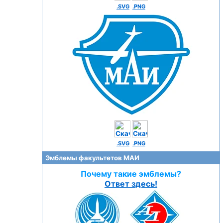
.SVG
.PNG
.SVG
.PNG
Эмблемы факультетов МАИ
Почему такие эмблемы?
Ответ здесь!