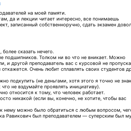
u
одавателей
на моей
памяти.
там,
да и лекции
читает интересно, все понимаешь
ект, записанный собственноручно, сдать экзамен дово
 более сказать нечего.
оме подшипников. Толком ни во что не вникает. Можно
ели, и другой преподаватель вас с курсовой не пропуск
 откажется. Очень любит сплавлять своих студентов д
жно подкупить (не деньгами, хотя этого я точно не зна
к что не вздумайте проявлять инициативу).
чно относится к тому, что человек работает.
осто никакой (если вы, конечно, не хотите, чтобы вас
, к нему можно было обратиться с любым вопросом, чег
Пока Равикович был преподавателем — суперским был м