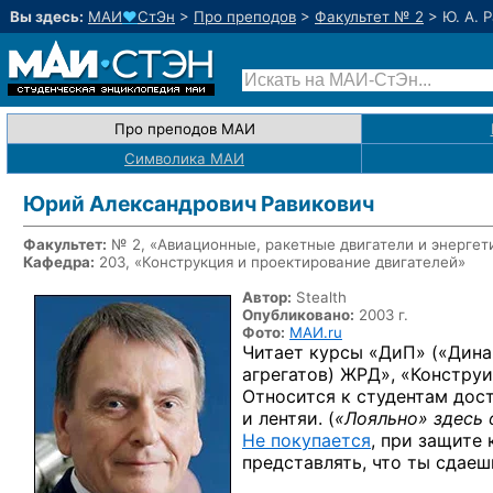
Вы здесь:
МАИ
♥
СтЭн
>
Про преподов
>
Факультет № 2
>
Ю. А. 
Про преподов МАИ
Символика МАИ
Юрий Александрович Равикович
Факультет:
№ 2, «Авиационные, ракетные двигатели и энергет
Кафедра:
203, «Конструкция и проектирование двигателей»
Автор:
Stealth
Опубликовано:
2003 г.
Фото:
МАИ.ru
Читает курсы «ДиП» («Дин
агрегатов) ЖРД», «Констр
Относится
к студентам
дост
и лентяи.
(
«Лояльно» здесь 
Не покупается
, при защите
представлять, что
ты сдаеш