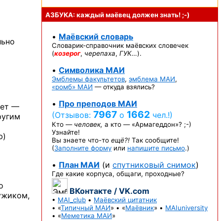
АЗБУКА: каждый маёвец должен
знать! ;-)
•
Маёвский словарь
льно
Словарик-справочник
маёвских словечек
(
козерог
,
черепаха
,
ГУК…
).
•
Символика МАИ
Эмблемы факультетов
,
эмблема МАИ
,
«ромб» МАИ
— откуда взялись?
•
Про преподов МАИ
ает —
7967
1662
(Отзывов:
о
чел.!)
ругим
Кто —
человек,
а кто —
«Армагеддон»? ;-)
Узнайте!
ю)
Вы знаете
что-то
ещё?!
Так сообщите!
(
Заполните форму
или
напишите письмо
.)
•
План МАИ
(и
спутниковый снимок
)
Где какие корпуса, общаги, проходные?
о
ВКонтакте / VK.com
ужиком,
•
MAI_club
•
Маёвский цитатник
• «
Типичный МАИ
» • «
Маёвник
» •
MAIuniversity
• «
Меметика МАИ
»