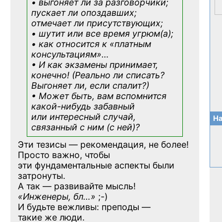
• выгоняет ли за разговорчики;
пускает ли опоздавших;
отмечает ли присутствующих;
• шутит или все время угрюм(а);
• как относится к «платным
консультациям»
…
• И как экзамены принимает,
конечно! (Реально ли списать?
Выгоняет ли, если спалит?)
• Может быть, вам вспомнится
какой-нибудь
забавный
или интересный случай,
На
связанный с ним (с ней)?
Эти тезисы — рекомендация, не более!
Просто важно, чтобы
эти фундаментальные аспекты были
затронуты.
А так — развивайте мысль!
«Инженеры, бл…»
;-)
И будьте вежливы: преподы —
такие же люди.