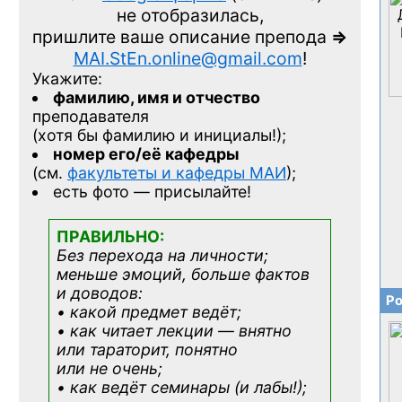
не отобразилась,
пришлите ваше описание препода
=>
MAI.StEn.online@gmail.com
!
Укажите:
фамилию, имя и отчество
преподавателя
(хотя бы фамилию и инициалы!);
номер его/её кафедры
(см.
факультеты и кафедры МАИ
);
есть фото — присылайте!
ПРАВИЛЬНО:
Без перехода на личности;
меньше эмоций, больше фактов
и доводов:
Ро
• какой предмет ведёт;
• как читает лекции — внятно
или тараторит, понятно
или не очень;
• как ведёт семинары (и лабы!);