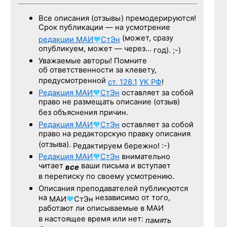
Все описания (отзывы) премодерируются!
Срок публикации — на усмотрение
(может, сразу
редакции
МАИ
♥
СтЭн
опубликуем, может — через…
год). ;-)
Уважаемые авторы! Помните
об ответственности за клевету,
предусмотренной
ст. 128.1
УК РФ
!
Редакция
МАИ
♥
СтЭн
оставляет за собой
право не размещать описание (отзыв)
без объяснения причин.
Редакция
МАИ
♥
СтЭн
оставляет за собой
право на редакторскую правку описания
(отзыва).
Редактируем бережно! :-)
Редакция
МАИ
♥
СтЭн
внимательно
читает
ваши письма и вступает
все
в переписку по своему усмотрению.
Описания преподавателей публикуются
на
независимо от того,
МАИ
♥
СтЭн
работают ли описываемые в МАИ
в настоящее время или нет:
память