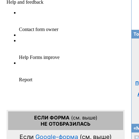
То
П
ЕСЛИ ФОРМА
(см. выше)
НЕ ОТОБРАЗИЛАСЬ
«М
Если
Google-форма
(см. выше)