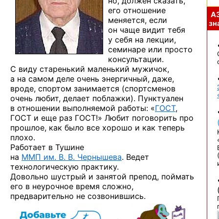
но, должен сказать,
его отношение
А
меняется, если
зна
он чаще видит тебя
у себя на лекции,
семинаре или просто
консультации.
С виду старенький маленький мужичок,
а на самом деле очень энергичный, даже,
вроде, спортом занимается (спортсменов
очень любит, делает поблажки). Пунктуален
в отношении выполняемой работы: «
ГОСТ
,
ГОСТ и еще раз ГОСТ!» Любит поговорить про
прошлое, как было все хорошо и как теперь
плохо.
Работает в Тушине
на
ММП им. В. В. Чернышева
.
Ведет
технологическую практику.
Довольно шустрый и занятой препод, поймать
его в неурочное время сложно,
предварительно не созвонившись.