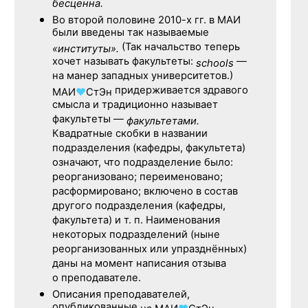
бесценна.
Во второй половине
2010-х гг.
в МАИ
были введены так называемые
(Так начальство теперь
«институты».
хочет называть факультеты:
—
schools
на манер западных университетов.)
придерживается здравого
МАИ
♥
СтЭн
смысла и традиционно называет
факультеты —
факультетами.
Квадратные скобки в названии
подразделения (кафедры, факультета)
означают, что подразделение было:
реорганизовано; переименовано;
расформировано; включено в состав
другого подразделения (кафедры,
факультета) и т. п. Наименования
некоторых подразделений (ныне
реорганизованных или упразднённых)
даны на момент написания отзыва
о преподавателе.
Описания преподавателей,
опубликованные
,