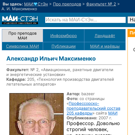
Вы здесь:
МАИ
♥
СтЭн
>
Про преподов
>
Факультет № 2
>
А. И. Максименко
Пл
Про преподов
Информбюро
Ландшафт
МАИ
Символика МАИ
Публикации
МАИ
и маёвцы
Александр Ильич Максименко
Факультет:
№ 2, «Авиационные, ракетные двигатели
и энергетические установки»
Кафедра:
205, «Технология производства двигателей
летательных аппаратов»
Автор:
bazeer
Фото:
со страницы
«
Профессорско-
преподавательский состав
205 кафедры
» сайта
МАИ
Опубликовано:
2007 г.
Профессор. Довольно
строгий человек,