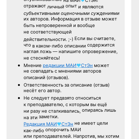
на
МАИ
♥
СтЭн
отражают
опыт
личный
и являются
субъективными оценочными суждениями
их авторов. Информация в отзыве может
быть непроверенной и вообще
не соответствующей
Если вы считаете,
действительности. ;-)
что
содержится
в каком-либо описании
наглая ложь — напишите опровержение,
не стесняйтесь!
Мнение
редакции
МАИ
♥
СтЭн
может
не совпадать с мнениями авторов
описаний (отзывов).
Ответственность
за описание
(отзыв)
несёт его автор.
Не следует
предвзято относиться
к преподавателю,
с которым
вы ещё
опираясь лишь
ни разу
не сталкивались,
заметки.
на эти
не имеет цели
Редакция
МАИ
♥
СтЭн
опорочить МАИ
как-либо
или преподавателей. Напротив, мы хотим