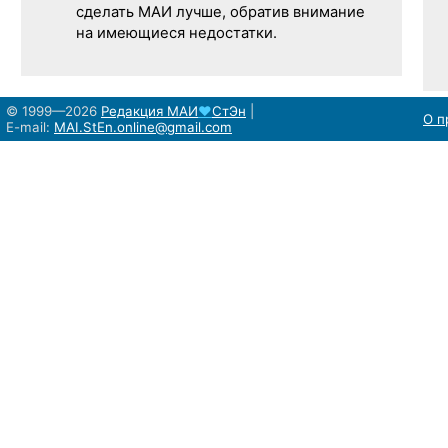
сделать МАИ лучше, обратив внимание
на имеющиеся недостатки.
© 1999—2026
Редакция
МАИ
♥
СтЭн
|
О п
E-mail:
MAI.StEn.online@gmail.com