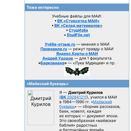
Тоже интересно
Учебные файлы для МАИ:
•
ВК «Студсетка МАИ»
•
ВК «Склад материалов»
•
СтудИзба
•
StudFile.net
Учёба-отзыв.ru
— мнения о МАИ
Проверили.ru
— режут правду о МАИ
Яндекс.Карты о МАИ
Андрей Удодов
— для 1 факультета
«
Барковиана
»
—
«Лука Мудищев»
и пр.
«Маёвский букварь»
Я —
Дмитрий Курилов
(
ВК
292841211
), учился в МАИ
в 1984—1990 гг.
«
Маёвский
букварь
» — сборник рассказов,
баек, новелл, каждая
из которых — документ эпохи.
Это своеобразная «маёвская
библия» радостных
и беспокойных времён