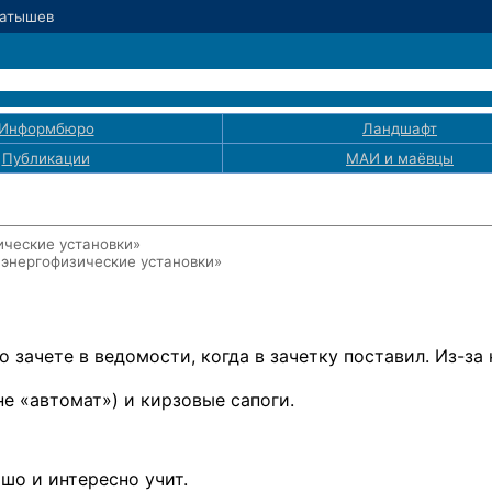
Латышев
Информбюро
Ландшафт
Публикации
МАИ
и маёвцы
ические установки»
 энергофизические установки»
о зачете в ведомости, когда в зачетку поставил.
Из-за
не «автомат») и кирзовые сапоги.
шо и интересно учит.