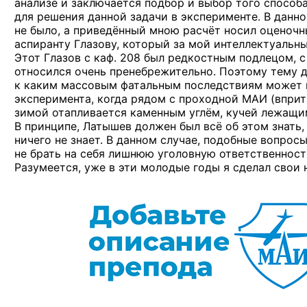
анализе и заключается подбор и выбор того способ
для решения данной задачи в эксперименте. В данн
не было, а приведённый мною расчёт носил оценочн
аспиранту Глазову, который за мой интеллектуальны
Этот Глазов с каф. 208 был редкостным подлецом, с
относился очень пренебрежительно. Поэтому тему ди
к каким массовым фатальным последствиям может 
эксперимента, когда рядом с проходной МАИ (впри
зимой отапливается каменным углём, кучей лежащи
В принципе, Латышев должен был всё об этом знать,
ничего не знает. В данном случае, подобные вопр
не брать на себя лишнюю уголовную ответственност
Разумеется, уже в эти молодые годы я сделал свои