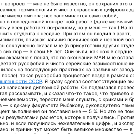
ут вопросы — мне не было известно, он сохранил это в 
асались терминологии и чисто справочных цифровых д
 не имело смысла; всё запоминается само собой,
но в повседневной конкретной работе (даже месячный
ять у всех работает
по-разному,
но у меня — так.) На э
нить студента к несдаче. При этом он входил в азарт,
исимости, признак наличия психической и нервной бол
он сокрушённо сказал мне (в присутствии других студе
о сих пор — в свои 68 лет. Они были, как нож в сердце.
этом экзамене я понял, что по окончании МАИ мне остав
оцветает русофобия и чисто еврейские взаимоотношени
снилось на последующих практиках на различных завод
 после), такая русофобия процветает везде в рамках с
ышленности СССР
. Я сразу сделал соответствующие вы
мя написания дипломной работы. Он подвизался прове
тал рассказывать, и сказал
что-то
такое, что привело е
 невменяемости, перестал меня слушать, с криками и б
в — к декану факультета Рыбакову, руководителю темы
оцент выполнения он поставил
мне — 5 %.
Но это не по
и результатами расчётов, которые получились. Проти
ьно, и если получились нежелательные цифры, и экспе
язано; и причин тут может быть великое множество — в