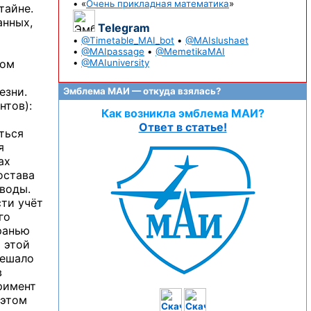
• «
Очень прикладная математика
»
тайне.
анных,
Telegram
•
@Timetable_MAI_bot
•
@MAIslushaet
•
@MAIpassage
•
@MemetikaMAI
том
•
@MAIuniversity
езни.
Эмблема МАИ — откуда взялась?
нтов):
Как возникла эмблема МАИ?
Ответ в статье!
аться
я
ах
остава
воды.
сти учёт
го
ранью
 этой
мешало
в
римент
 этом