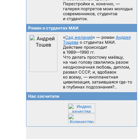
Перестройки и, конечно, —
галерея портретов моих молодых
современников, студентов
и студенток.
Роман о студентах МАИ
«
Сад желаний
» — роман
Андрея
Тошева
о студентах МАИ.
Действие происходит
в 1989—1990 гг.
Что делать простому маёвцу,
на чью голову свалились разом
неоднозначная любовь, диплом,
развал CCCP, и, вдобавок
ко всему, — инопланетная
цивилизация, затаившаяся
где-то
в глубинах подсознания?..
Нас сосчитали