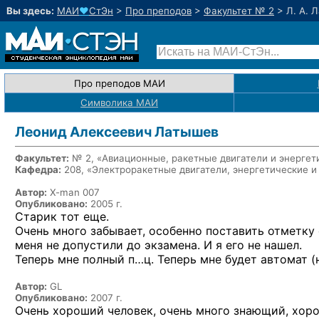
Вы здесь:
МАИ
♥
СтЭн
>
Про преподов
>
Факультет № 2
>
Л. А. 
Про преподов МАИ
Символика МАИ
Леонид Алексеевич Латышев
Факультет:
№ 2, «Авиационные, ракетные двигатели и энергет
Кафедра:
208, «Электроракетные двигатели, энергетические и
Автор:
X-man 007
Опубликовано:
2005 г.
Старик тот еще.
Очень много забывает, особенно поставить отметку 
меня не допустили до экзамена. И я его не нашел.
Теперь мне полный п…ц. Теперь мне будет автомат (
Автор:
GL
Опубликовано:
2007 г.
Очень хороший человек, очень много знающий, хоро