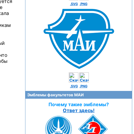
уется
.SVG
.PNG
е
жала
никам
ый
что
обы
.SVG
.PNG
Эмблемы факультетов МАИ
Почему такие эмблемы?
Ответ здесь!