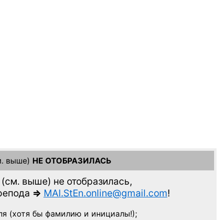
. выше)
НЕ ОТОБРАЗИЛАСЬ
(см. выше)
не отобразилась,
препода
=>
MAI.StEn.online@gmail.com
!
ля
(хотя бы фамилию и инициалы!);