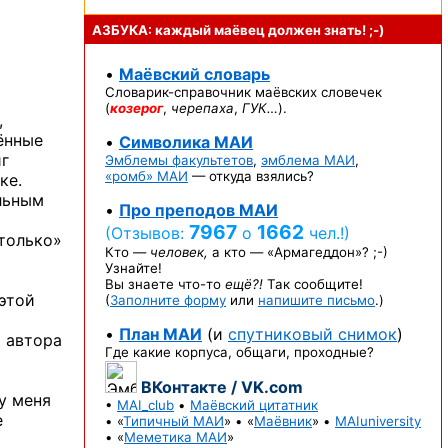
АЗБУКА: каждый маёвец должен
знать! ;-)
•
Маёвский словарь
Словарик-справочник
маёвских словечек
(
козерог
,
черепаха
,
ГУК…
).
,
ённые
•
Символика МАИ
иг
Эмблемы факультетов
,
эмблема МАИ
,
«ромб» МАИ
— откуда взялись?
ке.
альным
•
Про преподов МАИ
7967
1662
(Отзывов:
о
чел.!)
 только»
Кто —
человек,
а кто —
«Армагеддон»? ;-)
Узнайте!
Вы знаете
что-то
ещё?!
Так сообщите!
этой
(
Заполните форму
или
напишите письмо
.)
•
План МАИ
(и
спутниковый снимок
)
я автора
Где какие корпуса, общаги, проходные?
ВКонтакте / VK.com
у меня
•
MAI_club
•
Маёвский цитатник
е
• «
Типичный МАИ
» • «
Маёвник
» •
MAIuniversity
• «
Меметика МАИ
»