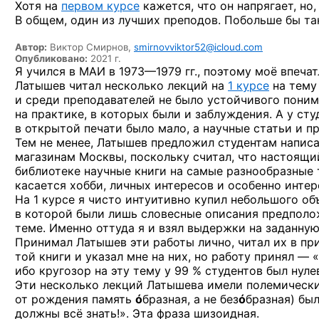
Хотя на
первом курсе
кажется, что он напрягает, но
В общем, один из лучших преподов. Побольше бы та
Автор:
Виктор Смирнов,
smirnovviktor52@icloud.com
Опубликовано:
2021 г.
Я учился в МАИ
в 1973—1979 гг.,
поэтому моё впечатл
Латышев читал несколько лекций на
1 курсе
на тему 
и среди преподавателей не было устойчивого пони
на практике, в которых были и заблуждения. А у сту
в открытой печати было мало, а научные статьи и п
Тем не менее, Латышев предложил студентам написа
магазинам Москвы, поскольку считал, что настоящи
библиотеке научные книги на самые разнообразные
касается хобби, личных интересов и особенно инте
На 1 курсе я чисто интуитивно купил небольшого о
в которой были лишь словесные описания предполо
теме. Именно оттуда я и взял выдержки на заданную
Принимал Латышев эти работы лично, читал их в пр
той книги и указал мне на них, но работу принял — 
ибо кругозор на эту тему у 99 % студентов был нулев
Эти несколько лекций Латышева имели полемический
от рождения память
ó
бразная, а не без
ó
бразная) бы
должны всё знать!». Эта фраза шизоидная.