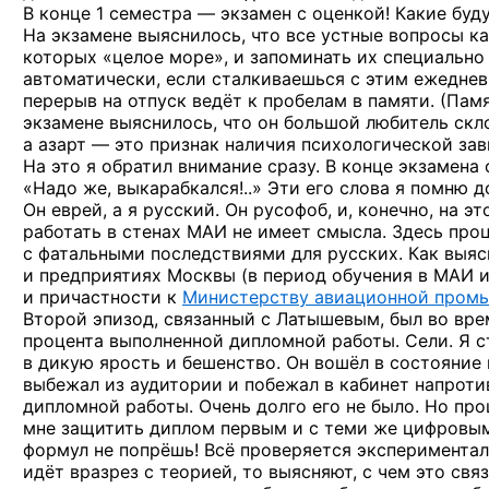
В конце 1 семестра — экзамен с оценкой! Какие буд
На экзамене выяснилось, что все устные вопросы к
которых «целое море», и запоминать их специально
автоматически, если сталкиваешься с этим ежеднев
перерыв на отпуск ведёт к пробелам в памяти. (Пам
экзамене выяснилось, что он большой любитель скло
а азарт — это признак наличия психологической зав
На это я обратил внимание сразу. В конце экзамена 
«Надо же, выкарабкался!..» Эти его слова я помню д
Он еврей, а я русский. Он русофоб, и, конечно, на 
работать в стенах МАИ не имеет смысла. Здесь пр
с фатальными последствиями для русских. Как выя
и предприятиях Москвы (в период обучения в МАИ и
и причастности к
Министерству авиационной пром
Второй эпизод, связанный с Латышевым, был во вре
процента выполненной дипломной работы. Сели. Я с
в дикую ярость и бешенство. Он вошёл в состояние
выбежал из аудитории и побежал в кабинет напроти
дипломной работы. Очень долго его не было. Но пр
мне защитить диплом первым и с теми же цифровым
формул не попрёшь! Всё проверяется экспериментал
идёт вразрез с теорией, то выясняют, с чем это св