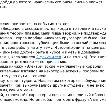
, дойдя до пятого, начинаешь его очень сильно уважать.
ких.
ение опирается на события тех лет.
«Введение в специальность», когда в те годы и в науке
мания теории плазмы; были лишь теории, не подтвержд
дентов 1 курса вообще никакого кругозора не было. Кн
рочие иностранные публикации были на английском язы
ть свою работу на эту тему. Я любил ходить по центр
й инженер должен быть в курсе и иметь в домашней
 темы, касающиеся
2 факультета
(и не только). Это «не
ресов от рождения — по призванию.
бъёма книжку «Электрические межпланетные корабли»,
жительных взглядов на некоторые аспекты проблем по 
 тему, по сути — списал.
исутствии студента. Нашёл там некоторые заблуждени
«зачёт». Как выкручивались другие студенты, я не знаю,
ым, как и у меня.
, «точечный» характер, и связать их в единый образ (
ло невозможно. Но он любил повторять фразу «А вы уж