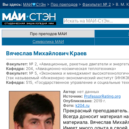
Вы здесь:
МАИ
♥
СтЭн
>
Про преподов
>
Факультет № 2
>
В. М. 
Про преподов МАИ
Символика МАИ
Вячеслав Михайлович Краев
Факультет:
№ 2, «Авиационные, ракетные двигатели и энергет
Кафедра:
204, «
Авиационно-космическая
теплотехника»
Факультет:
№ 5, «Экономика и менеджмент высокотехнологичн
{так называемый «Инженерно-экономический институт (ИНЖ
Кафедра:
515, «Государственное управление и социальные тех
Автор:
нет данных
Источник:
ProfessorRating.org
Опубликовано:
2019 г.
Фото:
k204.ru
Прекрасный преподаватель. 
Всегда доносит материал на
материала. Вячеслав Михайл
Имеет много опыта в своей 