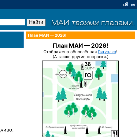
План МАИ — 2026!
План МАИ — 2026!
Отображена обновлённая
Ритуалка
!
(А также другие поправки.)
дчиво.