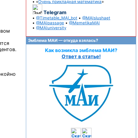
• «
Очень прикладная математика
»
Telegram
•
@Timetable_MAI_bot
•
@MAIslushaet
•
@MAIpassage
•
@MemetikaMAI
•
@MAIuniversity
твом
Эмблема МАИ — откуда взялась?
ится
дентов.
Как возникла эмблема МАИ?
Ответ в статье!
окойно