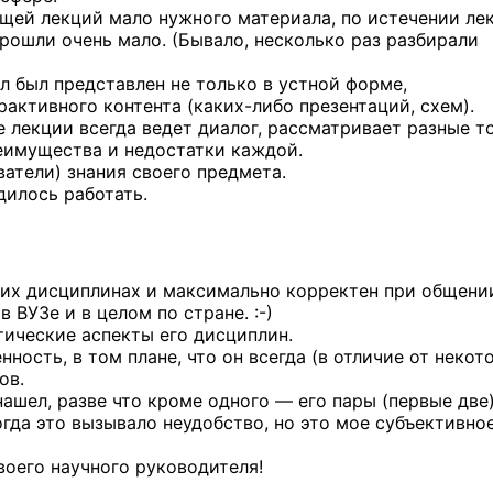
щей лекций мало нужного материала, по истечении ле
прошли очень мало. (Бывало, несколько раз разбирали
л был представлен не только в устной форме,
ерактивного контента
(каких-либо
презентаций, схем).
е лекции всегда ведет диалог, рассматривает разные т
еимущества и недостатки каждой.
ватели) знания своего предмета.
дилось работать.
оих дисциплинах и максимально корректен при общени
 в ВУЗе и в целом
по стране. :-)
тические аспекты его дисциплин.
ость, в том плане, что он всегда (в отличие от некот
ов.
нашел, разве что кроме одного — его пары (первые две
гда это вызывало неудобство, но это мое субъективно
воего научного руководителя!