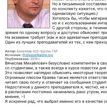
Но в письменной составляю
по конспекту кажется, что 
одинаковую ситуацию.)
Хотелось бы, чтобы материа
но и с использованием инт
С другой стороны, в течени
зрения по одному вопросу и доступно объясняет пр
На экзамене требует (как и все адекватные препода
Один из лучших преподавателей из тех, с кем прихо
Автор:
Бакалавр 422 группы ГАР
Источник:
ProfessorRating.org
Опубликовано:
2019 г.
Вячеслав Михайлович безусловно компетентен в св
со студентами, а также всегда в курсе повестки дня
Это позволяет наглядно объяснять некоторые теоре
Огромным плюсом Краева также является ответственн
читает свою почту и отвечает на сообщения студент
Недостатков у данного преподавателя я, честно, не 
в расписании постоянно начинались рано утром, ино
мнение. :-)
Я искренне рад, что выбрал именно его в качестве с