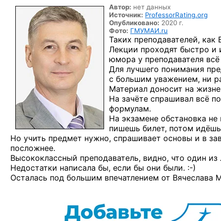
Автор:
нет данных
Источник:
ProfessorRating.org
Опубликовано:
2020 г.
Фото:
ГМУМАИ.ru
Таких преподавателей, как 
Лекции проходят быстро и 
юмора у преподавателя всё
Для лучшего понимания пре
с большим уважением, ни ра
Материал доносит на жизнен
На зачёте спрашивал всё п
формулам.
На экзамене обстановка не 
пишешь билет, потом идёшь
Но учить предмет нужно, спрашивает основы и в з
посложнее.
Высококлассный преподаватель, видно, что один из 
Недостатки написала бы, если бы они
были. :-)
Осталась под большим впечатлением от Вячеслава 