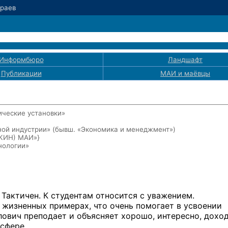
Краев
Информбюро
Ландшафт
Публикации
МАИ
и маёвцы
ические установки»
ой индустрии» (бывш. «Экономика и менеджмент»)
ЭКИН) МАИ»}
нологии»
Тактичен. К студентам относится с уважением.
 жизненных примерах, что очень помогает в усвоении
ович преподает и объясняет хорошо, интересно, дохо
сфере.