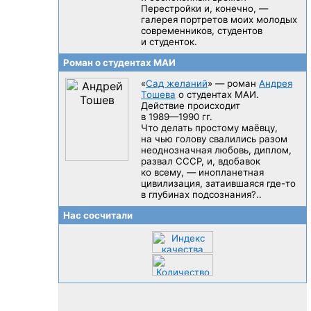
Перестройки и, конечно, —
галерея портретов моих молодых
современников, студентов
и студенток.
Роман о студентах МАИ
«
Сад желаний
» — роман
Андрея
Тошева
о студентах МАИ.
Действие происходит
в 1989—1990 гг.
Что делать простому маёвцу,
на чью голову свалились разом
неоднозначная любовь, диплом,
развал CCCP, и, вдобавок
ко всему, — инопланетная
цивилизация, затаившаяся
где-то
в глубинах подсознания?..
Нас сосчитали