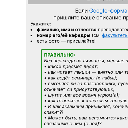
Если
Google-форма
пришлите ваше описание 
Укажите:
фамилию, имя и отчество
преподавате
номер его/её кафедры
(см.
факультет
есть фото — присылайте!
ПРАВИЛЬНО:
Без перехода на личности; меньше 
• какой предмет ведёт;
• как читает лекции — внятно или т
• как ведёт семинары (и лабы!);
• выгоняет ли за разговорчики; пус
отмечает ли присутствующих;
• шутит или все время угрюм(а);
• как относится к «платным консул
• И как экзамены принимает, конечн
спалит?)
• Может быть, вам вспомнится
како
связанный с ним (с ней)?