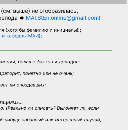
(см. выше)
не отобразилась,
препода
=>
MAI.StEn.online@gmail.com
!
ля
(хотя бы фамилию и инициалы!);
ы и кафедры МАИ
);
эмоций, больше фактов и доводов:
араторит, понятно или не очень;
кает ли опоздавших;
ьтациям»
…
о! (Реально ли списать? Выгоняет ли, если
й-нибудь
забавный или интересный случай,