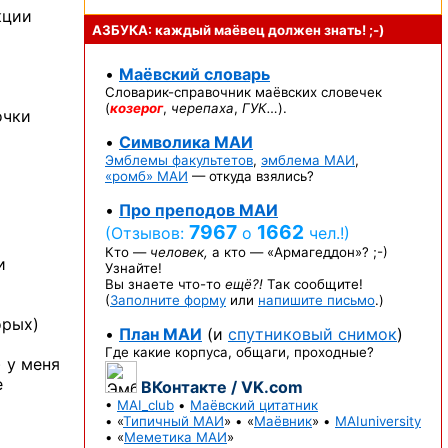
кции
АЗБУКА: каждый маёвец должен
знать! ;-)
•
Маёвский словарь
Словарик-справочник
маёвских словечек
(
козерог
,
черепаха
,
ГУК…
).
очки
•
Символика МАИ
Эмблемы факультетов
,
эмблема МАИ
,
«ромб» МАИ
— откуда взялись?
•
Про преподов МАИ
7967
1662
(Отзывов:
о
чел.!)
Кто —
человек,
а кто —
«Армагеддон»? ;-)
и
Узнайте!
Вы знаете
что-то
ещё?!
Так сообщите!
(
Заполните форму
или
напишите письмо
.)
орых)
•
План МАИ
(и
спутниковый снимок
)
Где какие корпуса, общаги, проходные?
) у меня
е
ВКонтакте / VK.com
•
MAI_club
•
Маёвский цитатник
• «
Типичный МАИ
» • «
Маёвник
» •
MAIuniversity
• «
Меметика МАИ
»