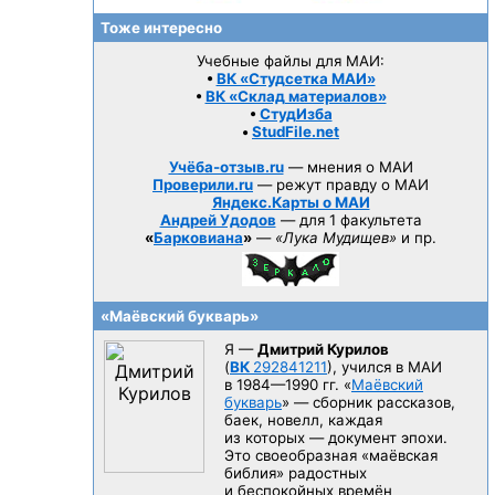
Тоже интересно
Учебные файлы для МАИ:
•
ВК «Студсетка МАИ»
•
ВК «Склад материалов»
•
СтудИзба
•
StudFile.net
Учёба-отзыв.ru
— мнения о МАИ
Проверили.ru
— режут правду о МАИ
Яндекс.Карты о МАИ
Андрей Удодов
— для 1 факультета
«
Барковиана
»
—
«Лука Мудищев»
и пр.
«Маёвский букварь»
Я —
Дмитрий Курилов
(
ВК
292841211
), учился в МАИ
в 1984—1990 гг.
«
Маёвский
букварь
» — сборник рассказов,
баек, новелл, каждая
из которых — документ эпохи.
Это своеобразная «маёвская
библия» радостных
и беспокойных времён