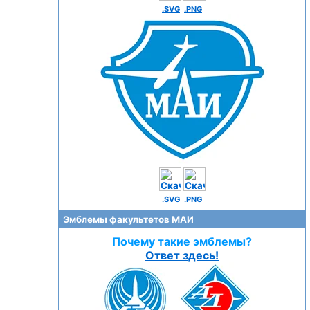
.SVG
.PNG
.SVG
.PNG
Эмблемы факультетов МАИ
Почему такие эмблемы?
Ответ здесь!